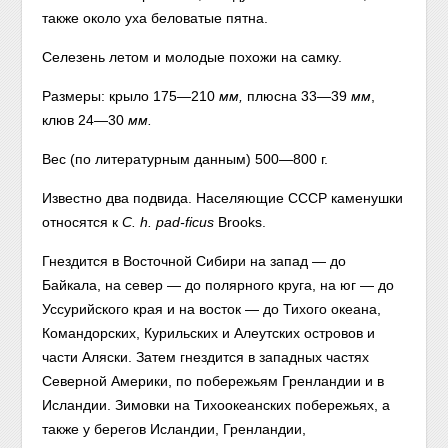
также около уха беловатые пятна.
Селезень летом и молодые похожи на самку.
Размеры: крыло 175—210
мм,
плюсна 33—39
мм
,
клюв 24—30
мм.
Вес (по литературным данным) 500—800 г.
Известно два подвида. Населяющие СССР каменушки
относятся к
С. h. pad-ficus
Brooks.
Гнездится в Восточной Сибири на запад — до
Байкала, на север — до полярного круга, на юг — до
Уссурийского края и на восток — до Тихого океана,
Командорских, Курильских и Алеутских островов и
части Аляски. Затем гнездится в западных частях
Северной Америки, по побережьям Гренландии и в
Исландии. Зимовки на Тихоокеанских побережьях, а
также у берегов Исландии, Гренландии,