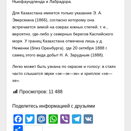
Ньюфаундленда и Лабрадора.
Для Казахстана имеется только указание Э. А.
Эверсмана (1866), согласно которому она
встречается зимой на озерах южных степей, т. е.,
вероятно, где-либо у северных берегов Каспийского
моря. У границ Казахстана отмечена лишь у д.
Неженки (близ Оренбурга), где 20 октября 1888 г.
самец этого вида добыт Н. А. Зарудным (1888).
Легко может быть узнана по окраске и голосу: в стаях
часто слышатся звуки «эк—эк—эк» и хриплое «хе—
хе».
Просмотров:
11 488
Поделитесь информацией с друзьями
Facebook
Twitter
Mail.Ru
WhatsApp
Viber
Telegram
VK
Отправить