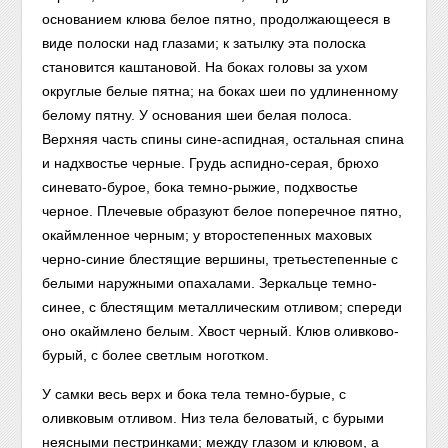
основанием клюва белое пятно, продолжающееся в
виде полоски над глазами; к затылку эта полоска
становится каштановой. На боках головы за ухом
округлые белые пятна; на боках шеи по удлиненному
белому пятну. У основания шеи белая полоса.
Верхняя часть спины сине-аспидная, остальная спина
и надхвостье черные. Грудь аспидно-серая, брюхо
синевато-бурое, бока темно-рыжие, подхвостье
черное. Плечевые образуют белое поперечное пятно,
окаймленное черным; у второстепенных маховых
черно-синие блестящие вершины, третьестепенные с
белыми наружными опахалами. Зеркальце темно-
синее, с блестящим металлическим отливом; спереди
оно окаймлено белым. Хвост черный. Клюв оливково-
бурый, с более светлым ноготком.
У самки весь верх и бока тела темно-бурые, с
оливковым отливом. Низ тела беловатый, с бурыми
неясными пестринками; между глазом и клювом, а