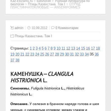
Kaz-Ekzams.ru
>
Биология
>
Учебная литература по
биологии
>
Птицы Казахстана. Том I
>
ОТРЯД
ПЛАСТИНЧАТОКЛЮВЫЕ — ANSERIFORMES
admin
10.09.2012
0 Комментарии
Птицы Казахстана. Том I
Страницы:
1
2
3
4
5
6
7
8
9
10
11
12
13
14
15
16
17
18
19
20
21
22
23
24
25
26
27
28
29
30
31
32
33
34
35
36
37
38
КАМЕНУШКА—
CLANGULA
HISTRIONICA
L.
Синонимы.
Fuligula histrionica
L.,
Histriotiicus
histrionicus
L.
Описание.
У селезня в брачном наряде голова и шея
черные, с синеватым отливом; между глазом и