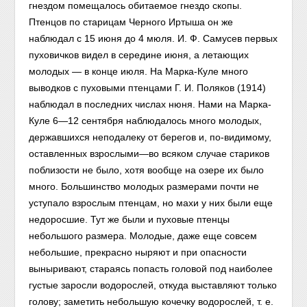
гнездом помещалось обитаемое гнездо скопы.
Птенцов по старицам Черного Иртыша он же
наблюдал с 15 июня до 4 мюля. И. Ф. Самусев первых
пуховичков видел в середине июня, а летающих
молодых — в конце июля. На Марка-Куле много
выводков с пуховыми птенцами Г. И. Поляков (1914)
наблюдал в последних числах нюня. Нами на Марка-
Куле 6—12 сентября наблюдалось много молодых,
державшихся неподалеку от берегов и, по-видимому,
оставленных взрослыми—во всяком случае стариков
поблизости не было, хотя вообще на озере их было
много. Большинство молодых размерами почти не
уступало взрослым птенцам, но махи у них были еще
недоросшие. Тут же были и пуховые птенцы
небольшого размера. Молодые, даже еще совсем
небольшие, прекрасно ныряют и при опасности
выныривают, стараясь попасть головой под наиболее
густые заросли водорослей, откуда выставляют только
голову; заметить небольшую кочечку водорослей, т. е.