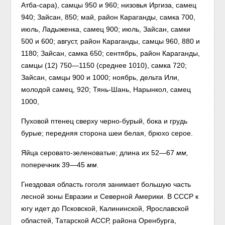
Атба-сара), самцы 950 и 960; низовья Иргиза, самец
940; Зайсан, 850; май, район Караганды, самка 700,
июль, Ладыженка, самец 900; июль, Зайсан, самки
500 и 600; август, район Караганды, самцы 960, 880 и
1180; Зайсан, самка 650; сентябрь, район Караганды,
самцы (12) 750—1150 (среднее 1010), самка 720;
Зайсан, самцы 900 и 1000; ноябрь, дельта Или,
молодой самец, 920; Тянь-Шань, Нарынкол, самец
1000,
Пуховой птенец сверху черно-бурый, бока и грудь
бурые; передняя сторона шеи белая, брюхо серое.
Яйца серовато-зеленоватые; длина их 52—67
мм,
поперечник 39—45
мм.
Гнездовая область гоголя занимает большую часть
лесной зоны Евразии и Северной Америки. В СССР к
югу идет до Псковской, Калининской, Ярославской
областей, Татарской АССР, района Оренбурга,