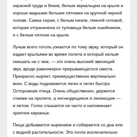
окраской груди и боков, белым зеркальцем на крыле и
хорошо видными белыми пятнами на крупной черной
голове. Самка серая, с белым низом, темной головой,
которая отграничена от туловища белым ошейником,
и с белым пятном на крыле.
Лучше всего гоголь узнается по тому звуку, который он
издает крыльями во время полета и который нельзя
смешать ни с чем, — это очень высокий звенящий
звук, вроде равномерно прерывающегося свиста.
Прекрасно ныряет, преимущественно вертикально
вниз. С воды поднимается легко и летит быстро.
Осторожная птица. Очень общественен, держится
стаями на пролете, а негнездящиеся и линяющие —
и летом. Голос слышится не часто и напоминает
хриплое карканье.
Пища добывается нырянием и собирается со дна или
с водной растительности. Это почти исключительно