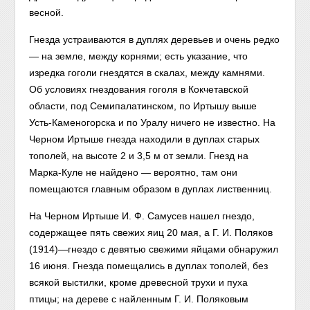
весной.
Гнезда устраиваются в дуплях деревьев и очень редко
— на земле, между корнями; есть указание, что
изредка гоголи гнездятся в скалах, между камнями.
Об условиях гнездования гоголя в Кокчетавской
области, под Семипалатинском, по Иртышу выше
Усть-Каменогорска и по Уралу ничего не известно. На
Черном Иртыше гнезда находили в дуплах старых
тополей, на высоте 2 и 3,5 м от земли. Гнезд на
Марка-Куле не найдено — вероятно, там они
помещаются главным образом в дуплах лиственниц.
На Черном Иртыше И. Ф. Самусев нашел гнездо,
содержащее пять свежих яиц 20 мая, а Г. И. Поляков
(1914)—гнездо с девятью свежими яйцами обнаружил
16 июня. Гнезда помещались в дуплах тополей, без
всякой выстилки, кроме древесной трухи и пуха
птицы; на дереве с найленным Г. И. Поляковым