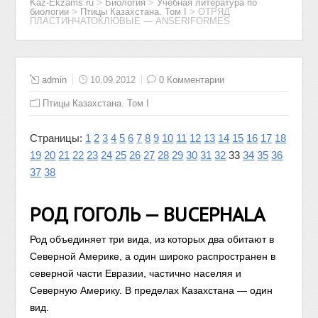
Kaz-Ekzams.ru
>
Биология
>
Учебная литература по
биологии
>
Птицы Казахстана. Том I
>
ОТРЯД
ПЛАСТИНЧАТОКЛЮВЫЕ — ANSERIFORMES
admin
10.09.2012
0 Комментарии
Птицы Казахстана. Том I
Страницы:
1
2
3
4
5
6
7
8
9
10
11
12
13
14
15
16
17
18
19
20
21
22
23
24
25
26
27
28
29
30
31
32
33
34
35
36
37
38
РОД ГОГОЛЬ — BUCEPHALA
Род объединяет три вида, из которых два обитают в
Северной Америке, а один широко распространен в
северной части Евразии, частично населяя и
Северную Америку. В пределах Казахстана — один
вид.