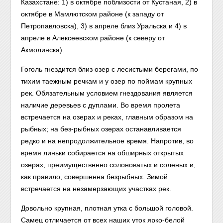
Казахстане: 1) в октябре поблизости от Кустаная, 2) в
октябре в Мамлютском районе (к западу от
Петропавловска), 3) в апреле близ Уральска и 4) в
апреле в Алексеевском районе (к северу от
Акмолинска).
Гоголь гнездится близ озер с лесистыми берегами, по
тихим таежным речкам и у озер по поймам крупных
рек. Обязательным условием гнездования является
наличие деревьев с дуплами. Во время пролета
встречается на озерах и реках, главным образом на
рыбных; на без-рыбных озерах останавливается
редко и на непродолжительное время. Напротив, во
время линьки собирается на обширных открытых
озерах, преимущественно солоноватых и соленых и,
как правило, совершенна безрыбных. Зимой
встречается на незамерзающих участках рек.
Довольно крупная, плотная утка с большой головой.
Самец отличается от всех наших уток ярко-белой