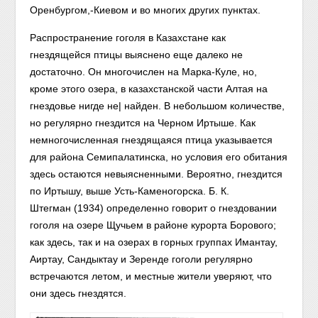
Оренбургом,-Киевом и во многих других пунктах.
Распространение гоголя в Казахстане как
гнездящейся птицы выяснено еще далеко не
достаточно. Он многочислен на Марка-Куле, но,
кроме этого озера, в казахстанской части Алтая на
гнездовье нигде не| найден. В небольшом количестве,
но регулярно гнездится на Черном Иртыше. Как
немногочисленная гнездящаяся птица указывается
для района Семипалатинска, но условия его обитания
здесь остаются невыясненными. Вероятно, гнездится
по Иртышу, выше Усть-Каменогорска. Б. К.
Штегман (1934) определенно говорит о гнездовании
гоголя на озере Щучьем в районе курорта Борового;
как здесь, так и на озерах в горных группах Имантау,
Аиртау, Сандыктау и Зеренде гоголи регулярно
встречаются летом, и местные жители уверяют, что
они здесь гнездятся.