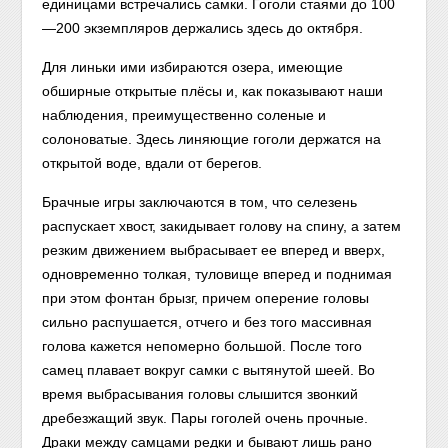
единицами встречались самки. Гоголи стаями до 100
—200 экземпляров держались здесь до октября.
Для линьки ими избираются озера, имеющие
обширные открытые плёсы и, как показывают наши
наблюдения, преимущественно соленые и
солоноватые. Здесь линяющие гоголи держатся на
открытой воде, вдали от берегов.
Брачные игры заключаются в том, что селезень
распускает хвост, закидывает голову на спину, а затем
резким движением выбрасывает ее вперед и вверх,
одновременно толкая, туловище вперед и поднимая
при этом фонтан брызг, причем оперение головы
сильно распушается, отчего и без того массивная
голова кажется непомерно большой. После того
самец плавает вокруг самки с вытянутой шеей. Во
время выбрасывания головы слышится звонкий
дребезжащий звук. Пары гоголей очень прочные.
Драки между самцами редки и бывают лишь рано