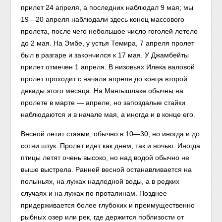
прилет 24 апреля, а последних наблюдал 9 мая; мы
19—20 апреля наблюдали здесь конец массового
пролета, после чего небольшое число гоголей летело
до 2 мая. На Эмбе, у устья Темира, 7 апреля пролет
был в разгаре и закончился к 17 мая. У Джамбейты
прилет отмечен 1 апреля. В низовьях Илека валовой
пролет проходит с начала апреля до конца второй
декады этого месяца. На Мангышлаке обычны на
пролете в марте — апреле, но запоздалые стайки
наблюдаются и в начале мая, а иногда и в конце его.
Весной летит стаями, обычно в 10—30, но иногда и до
сотни штук. Пролет идет как днем, так и ночью. Иногда
птицы летят очень высоко, но над водой обычно не
выше выстрела. Ранней весной останавливается на
полыньях, на лужах надледной воды, а в редких
случаях и на лужах по проталинам. Позднее
придерживается более глубоких и преимущественно
рыбных озер или рек, где держится поблизости от