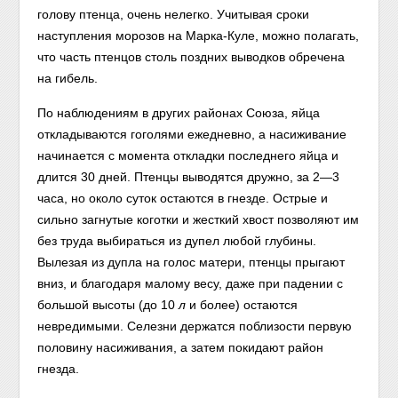
голову птенца, очень нелегко. Учитывая сроки
наступления морозов на Марка-Куле, можно полагать,
что часть птенцов столь поздних выводков обречена
на гибель.
По наблюдениям в других районах Союза, яйца
откладываются гоголями ежедневно, а насиживание
начинается с момента откладки последнего яйца и
длится 30 дней. Птенцы выводятся дружно, за 2—3
часа, но около суток остаются в гнезде. Острые и
сильно загнутые коготки и жесткий хвост позволяют им
без труда выбираться из дупел любой глубины.
Вылезая из дупла на голос матери, птенцы прыгают
вниз, и благодаря малому весу, даже при падении с
большой высоты (до 10
л
и более) остаются
невредимыми. Селезни держатся поблизости первую
половину насиживания, а затем покидают район
гнезда.