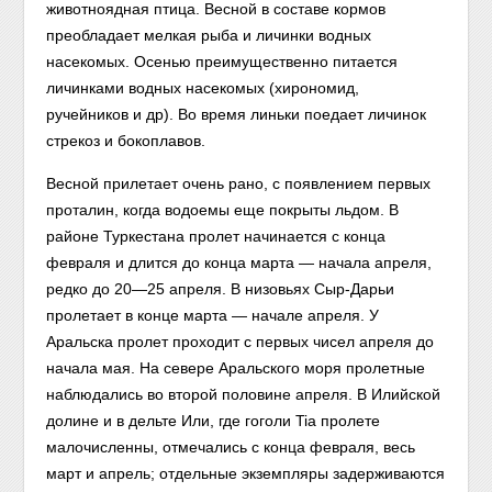
животноядная птица. Весной в составе кормов
преобладает мелкая рыба и личинки водных
насекомых. Осенью преимущественно питается
личинками водных насекомых (хирономид,
ручейников и др). Во время линьки поедает личинок
стрекоз и бокоплавов.
Весной прилетает очень рано, с появлением первых
проталин, когда водоемы еще покрыты льдом. В
районе Туркестана пролет начинается с конца
февраля и длится до конца марта — начала апреля,
редко до 20—25 апреля. В низовьях Сыр-Дарьи
пролетает в конце марта — начале апреля. У
Аральска пролет проходит с первых чисел апреля до
начала мая. На севере Аральского моря пролетные
наблюдались во второй половине апреля. В Илийской
долине и в дельте Или, где гоголи Tia пролете
малочисленны, отмечались с конца февраля, весь
март и апрель; отдельные экземпляры задерживаются