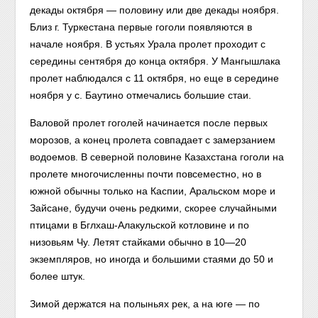
декады октября — половину или две декады ноября.
Близ г. Туркестана первые гоголи появляются в
начале ноября. В устьях Урала пролет проходит с
середины сентября до конца октября. У Мангышлака
пролет наблюдался с 11 октября, но еще в середине
ноября у с. Баутино отмечались большие стаи.
Валовой пролет гоголей начинается после первых
морозов, а конец пролета совпадает с замерзанием
водоемов. В северной половине Казахстана гоголи на
пролете многочисленны почти повсеместно, но в
южной обычны только на Каспии, Аральском море и
Зайсане, будучи очень редкими, скорее случайными
птицами в Бглхаш-Алакульской котловине и по
низовьям Чу. Летят стайками обычно в 10—20
экземпляров, но иногда и большими стаями до 50 и
более штук.
Зимой держатся на полыньях рек, а на юге — по