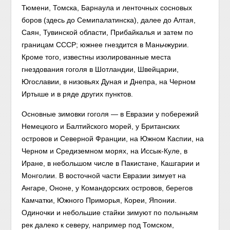
Тюмени, Томска, Барнаула и ленточных сосновых
боров (здесь до Семипалатинска), далее до Алтая,
Саян, Тувинской области, Прибайкалья и затем по
границам СССР; южнее гнездится в Маньчжурии.
Кроме того, известны изолированные места
гнездования гоголя в Шотландии, Швейцарии,
Югославии, в низовьях Дуная и Днепра, на Черном
Иртыше и в ряде других пунктов.
Основные зимовки гоголя — в Евразии у побережий
Немецкого и Балтийского морей, у Британских
островов и Северной Франции, на Южном Каспии, на
Черном и Средиземном морях, на Иссык-Куле, в
Иране, в небольшом числе в Пакистане, Кашгарии и
Монголии. В восточной части Евразии зимует на
Ангаре, Ононе, у Командорских островов, берегов
Камчатки, Южного Приморья, Кореи, Японии.
Одиночки и небольшие стайки зимуют по полыньям
рек далеко к северу, например под Томском,