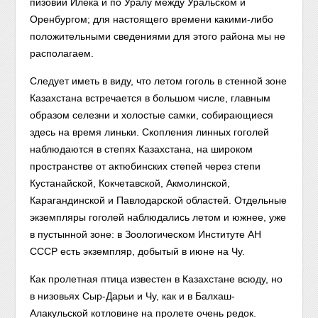
пизовий Илека и по Уралу между Уральском и
Оренбургом; для настоящего времени какими-либо
положительными сведениями для этого района мы не
располагаем.
Следует иметь в виду, что летом гоголь в стенной зоне
Казахстана встречается в большом числе, главным
образом селезни и холостые самки, собирающиеся
здесь на время линьки. Скопления линных гоголей
наблюдаются в степях Казахстана, на широком
пространстве от актюбинских степей через степи
Кустанайской, Кокчетавской, Акмолинской,
Карагандинской и Павлодарской областей. Отдельные
экземпляры гоголей наблюдались летом и южнее, уже
в пустынной зоне: в Зоологическом Институте АН
СССР есть экземпляр, добытый в июне на Чу.
Как пролетная птица известен в Казахстане всюду, но
в низовьях Сыр-Дарьи и Чу, как и в Балхаш-
Алакульской котловине на пролете очень редок.