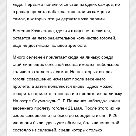
льда. Первыми появляются стаи из одних самцов, но
в разгар пролета наблюдаются стаи из самцов и
самок, в которых птицы держатся уже парами.
В степях Казахстана, где эти птицы не гнездятся,
остается на лето значительное количество гоголей,
еще не достигших половой зрелости.
Много селезней прилетает сюда на линьку; среди
стай линяющих селезней всегда имеется небольшое
количество холостых самок. На некоторых озерах
гоголи совершенно исчезают после весеннего
пролета, а затем появляются вновь. Здесь можно
говорить о прилете, а иногда и о пролете их на линьку.
На озере Саумалкуль С. Г. Панченко наблюдал конец
весеннего пролету гоголей 21 мая. После этого их на
озере совершенно не было до середины июня. К 26
июня они были здесь уже обычны; большинство стай
состояло из селезней, среди которых только