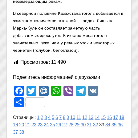
незамерзающим рекам.
В северной половине Казахстана гоголь добывается в
заметном количестве, в южной — редок. Лишь на
Марка-Куле он составляет заметную часть
добываемых здесь уток. Качество мяса гоголя
значительно ::уже, чем у речных уток и некоторых
чернетей (голубой, белоглазой).
Просмотров:
11 490
Поделитесь информацией с друзьями
Facebook
Twitter
Mail.Ru
WhatsApp
Viber
Telegram
VK
Отправить
Страницы:
1
2
3
4
5
6
7
8
9
10
11
12
13
14
15
16
17
18
19
20
21
22
23
24
25
26
27
28
29
30
31
32
33
34
35
36
37
38