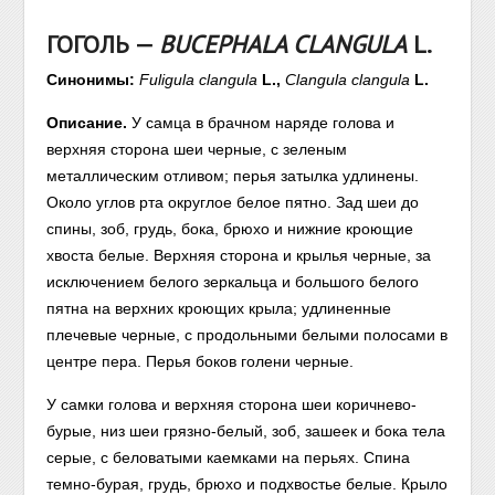
ГОГОЛЬ —
BUCEPHALA CLANGULA
L.
Синонимы:
Fuligula clangula
L.,
Clangula clangula
L.
Описание.
У самца в брачном наряде голова и
верхняя сторона шеи черные, с зеленым
металлическим отливом; перья затылка удлинены.
Около углов рта округлое белое пятно. Зад шеи до
спины, зоб, грудь, бока, брюхо и нижние кроющие
хвоста белые. Верхняя сторона и крылья черные, за
исключением белого зеркальца и большого белого
пятна на верхних кроющих крыла; удлиненные
плечевые черные, с продольными белыми полосами в
центре пера. Перья боков голени черные.
У самки голова и верхняя сторона шеи коричнево-
бурые, низ шеи грязно-белый, зоб, зашеек и бока тела
серые, с беловатыми каемками на перьях. Спина
темно-бурая, грудь, брюхо и подхвостье белые. Крыло