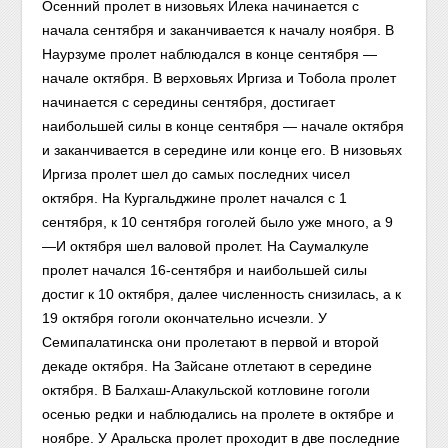
Осенний пролет в низовьях Илека начинается с
начала сентября и заканчивается к началу ноября. В
Наурзуме пролет наблюдался в конце сентября —
начале октября. В верховьях Иргиза и Тобола пролет
начинается с середины сентября, достигает
наибольшей силы в конце сентября — начале октября
и заканчивается в середине или конце его. В низовьях
Иргиза пролет шел до самых последних чисел
октября. На Кургальджине пролет начался с 1
сентября, к 10 сентября гоголей было уже много, а 9
—И октября шел валовой пролет. На Саумалкуле
пролет начался 16-сентября и наибольшей силы
достиг к 10 октября, далее численность снизилась, а к
19 октября гоголи окончательно исчезли. У
Семипалатинска они пролетают в первой и второй
декаде октября. На Зайсане отлетают в середине
октября. В Балхаш-Алакульской котловине гоголи
осенью редки и наблюдались на пролете в октябре и
ноябре. У Аральска пролет проходит в две последние