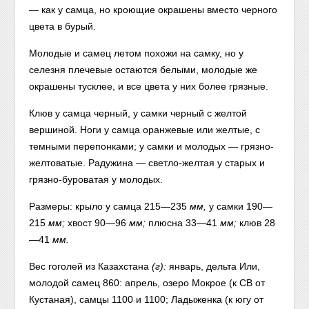
— как у самца, но кроющие окрашены вместо черного
цвета в бурый.
Молодые и самец летом похожи на самку, но у
селезня плечевые остаются белыми, молодые же
окрашены тусклее, и все цвета у них более грязные.
Клюв у самца черный, у самки черный с желтой
вершиной. Ноги у самца оранжевые или желтые, с
темными перепонками; у самки и молодых — грязно-
желтоватые. Радужина — светло-желтая у старых и
грязно-буроватая у молодых.
Размеры: крыло у самца 215—235
мм,
у самки 190—
215
мм;
хвост 90—96
мм;
плюсна 33—41
мм;
клюв 28
—41
мм.
Вес гоголей из Казахстана
(г):
январь, дельта Или,
молодой самец 860: апрель, озеро Мокрое (к СВ от
Кустаная), самцы 1100 и 1100; Ладыженка (к югу от