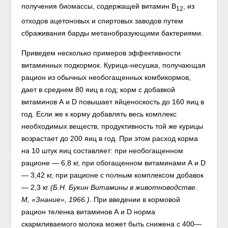
получения биомассы, содержащей витамин В
, из
12
отходов ацетоновых и спиртовых заводов путем
сбраживания барды метанобразующими бактериями.
Приведем несколько примеров эффективности
витаминных подкормок. Курица-несушка, получающая
рацион из обычных необогащенных комбикормов,
дает в среднем 80 яиц в год; корм с добавкой
витаминов А и D повышает яйценоскость до 160 яиц в
год. Если же к корму добавлять весь комплекс
необходимых веществ, продуктивность той же курицы
возрастает до 200 яиц в год. При этом расход корма
на 10 штук яиц составляет: при необогащенном
рационе — 6,8 кг, при обогащенном витаминами А и D
— 3,42 кг, при рационе с полным комплексом добавок
— 2,3 кг
(
Б.Н. Букин Витамины в животноводстве.
М, «Знание», 1966.
)
. При введении в кормовой
рацион теленка витаминов А и D норма
скармливаемого молока может быть снижена с 400—