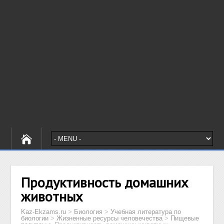
Продуктивность домашних
животных
Kaz-Ekzams.ru
>
Биология
>
Учебная литература по
биологии
>
Жизненные ресурсы человечества
>
Пищевые