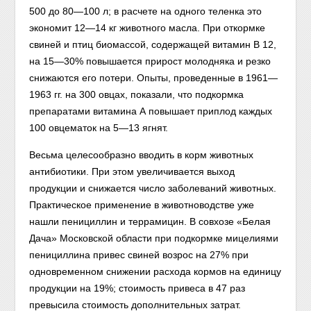
500 до 80—100 л; в расчете на одного теленка это
экономит 12—14 кг животного масла. При откормке
свиней и птиц биомассой, содержащей витамин В 12,
на 15—30% повышается прирост молодняка и резко
снижаются его потери. Опыты, проведенные в 1961—
1963 гг. на 300 овцах, показали, что подкормка
препаратами витамина А повышает приплод каждых
100 овцематок на 5—13 ягнят.
Весьма целесообразно вводить в корм животных
антибиотики. При этом увеличивается выход
продукции и снижается число заболеваний животных.
Практическое применение в животноводстве уже
нашли пенициллин и террамицин. В совхозе «Белая
Дача» Московской области при подкормке мицелиями
пенициллина привес свиней возрос на 27% при
одновременном снижении расхода кормов на единицу
продукции на 19%; стоимость привеса в 47 раз
превысила стоимость дополнительных затрат.