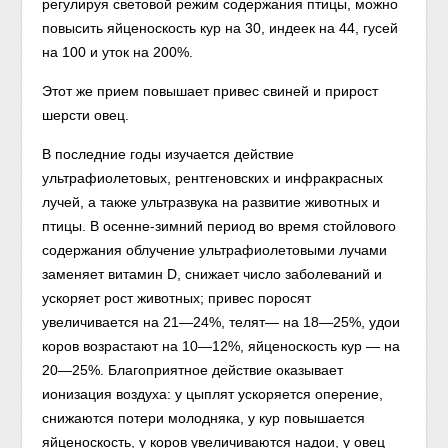
регулируя световой режим содержания птицы, можно
повысить яйценоскость кур на 30, индеек на 44, гусей
на 100 и уток на 200%.
Этот же прием повышает привес свиней и прирост
шерсти овец.
В последние годы изучается действие
ультрафиолетовых, рентгеновских и инфракрасных
лучей, а также ультразвука на развитие животных и
птицы. В осенне-зимний период во время стойлового
содержания облучение ультрафиолетовыми лучами
заменяет витамин D, снижает число заболеваний и
ускоряет рост животных; привес поросят
увеличивается на 21—24%, телят— на 18—25%, удои
коров возрастают на 10—12%, яйценоскость кур — на
20—25%. Благоприятное действие оказывает
ионизация воздуха: у цыплят ускоряется оперение,
снижаются потери молодняка, у кур повышается
яйценоскость, у коров увеличиваются надои, у овец