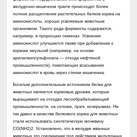
желудочно-кишечном тракте происходит более
полное расщепление растительных белков корма на
аминокислоты, хорошо усвояемые животным
организмом. Такого рода ферменты содержатся,
например, в проросших семенах. Усвоение
аминокислот улучшается также при добавлении к
кормам эмульсий (например, на основе
арилалкилсульфоната — отхода нефтяной
промышленности), помогающих всасыванию
аминокислот в кровь через стенки кишечника.
Богатым дополнительным источником белка для
животных являются кормовые дрожжи, которые
выращивают на отходах лесообрабатывающей
промышленности, на соломе, лузге, кочерыжках. Не
так давно в качестве белкового корма для животных
стали использовать синтетическую мочевину
CO(NH
2
)
2
. Установлено, что в желудке жвачных
животных это соединение под действием желудочных