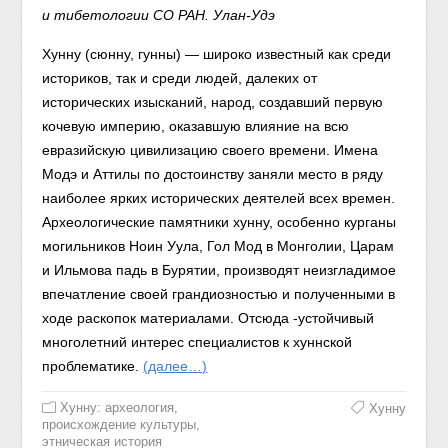
и тибетологии СО РАН.
Улан-Удэ
Хунну (сюнну, гунны) — широко известный как среди
историков, так и среди людей, далеких от
исторических изысканий, народ, создавший первую
кочевую империю, оказавшую влияние на всю
евразийскую цивилизацию своего времени. Имена
Модэ и Аттилы по достоинству заняли место в ряду
наиболее ярких исторических деятелей всех времен.
Археологические памятники хунну, особенно курганы
могильников Ноин Уула, Гол Мод в Монголии, Царам
и Ильмова падь в Бурятии, производят неизгладимое
впечатление своей грандиозностью и полученными в
ходе раскопок материалами. Отсюда -устойчивый
многолетний интерес специалистов к хуннской
проблематике.
(далее…)
Хунну: археология,
Хунну
происхождение культуры,
этническая история