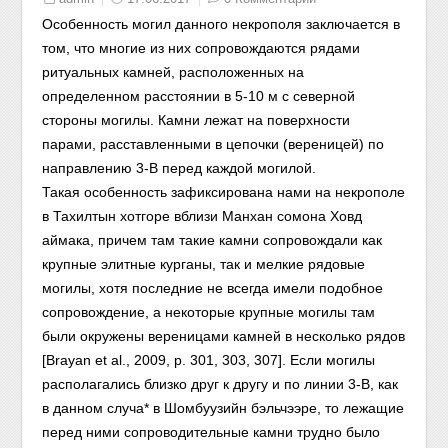
Особенность могил данного некрополя заключается в
том, что многие из них сопровождаются рядами
ритуальных камней, расположенных на
определенном расстоянии в 5-10 м с северной
стороны могилы. Камни лежат на поверхности
парами, расставленными в цепочки (вереницей) по
направлению 3-В перед каждой могилой.
Такая особенность зафиксирована нами на некрополе
в Тахилтын хотгоре вблизи Манхан сомона Ховд
аймака, причем там такие камни сопровождали как
крупные элитные курганы, так и мелкие рядовые
могилы, хотя последние не всегда имели подобное
сопровождение, а некоторые крупные могилы там
были окружены вереницами камней в несколько рядов
[Brayan et al., 2009, р. 301, 303, 307]. Если могилы
располагались близко друг к другу и по линии 3-В, как
в данном случа* в Шомбуузийн бэльчээре, то лежащие
перед ними сопроводительные камни трудно было