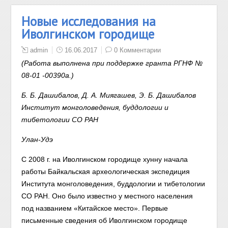
Новые исследования на
Иволгинском городище
admin
16.06.2017
0 Комментарии
(Работа выполнена при поддержке гранта РГНФ №
08-01 -00390а.)
Б. Б. Дашибалов, Д. А. Миягашев, Э. Б. Дашибалов
Институт монголоведения, буддологии и
тибетологии СО РАН
Улан-Удэ
С 2008 г. на Иволгинском городище хунну начала
работы Бай
кальская
археологическая экспедиция
Института монголоведения,
буддологии
и тибетологии
СО РАН. Оно было известно у местного
населения
под названием «Китайское место». Первые
письменные сведения об Иволгинском городище