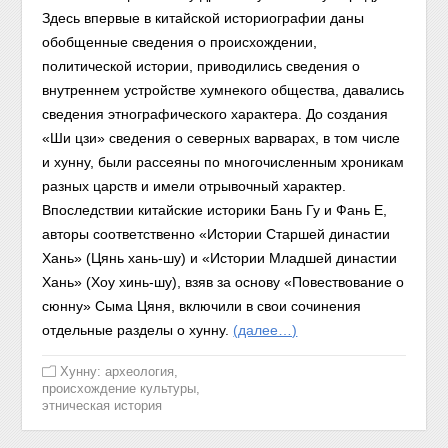
Здесь впервые в китайской
историографии
даны
обобщенные сведения о происхождении,
поли
тической
истории, приводились сведения о
внутреннем устройстве
хумнекого
общества, давались
сведения этнографического характера.
До
создания
«Ши цзи» сведения о северных варварах, в том числе
и
хунну,
были рассеяны по многочисленным хроникам
разных царств и
имели
отрывочный характер.
Впоследствии китайские историки Бань Г
у и
Фань Е,
авторы соответственно «Истории Старшей династии
Хань»
(Цянь хань-шу) и «Истории Младшей династии
Хань» (Хоу
хинь-шу),
взяв за основу «Повествование о
сюнну» Сыма Цяня, вклю
чили в
свои сочинения
отдельные разделы о хунну.
(далее…)
Хунну: археология,
происхождение культуры,
этническая история