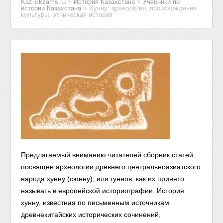
Kaz-Ekzams.ru
>
История Казахстана
>
Учебники по
истории Казахстана
>
Хунну: археология, происхождение
культуры, этническая история
Предлагаемый вниманию читателей сборник статей
посвящен археологии древнего центральноазиатского
народа хунну (сюнну), или гуннов, как их принято
называть в европейской историографии. История
хунну, известная по письменным источникам
древнекитайских исторических сочинений,