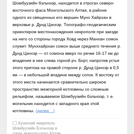
Шомбуузийн бэльчээр, находится в отрогах северо-
восточного фаса Монгольского Алтая, в районе
одного из священных его вершин Мунх Хайрхан в
верховье
р. Дунд
Цэнхэр. Топографо-геодезическим
ориентиром местонахождения
некрополя
при заезде
на него со стороны города Ховд
через Манхан сомон
служит:
Мунххайрхан сомон выше среднего те
чения р.
Дунд Цэнхэр — от сомона вверх по
речке 16-17 км до
впаде
ния
в
нее слева горной рч. Борт,
напротив устья
этого притока на пра
вой стороне р. Дунд Цэнхэр в 0,5
км
— в
небольшой впадине между
сопок. К востоку от
этого места
начинается сравнительно широкое
пространство межгорной котловины
со сложным
рельефом, называе
мое Шомбуузийн бэльчээр, т. е.
могильник находится с западного
края этой
котловины.
(далее…)
Хуннский некрополь
Шомбуузийн Бэльчээр в
горах монгольского Алтая