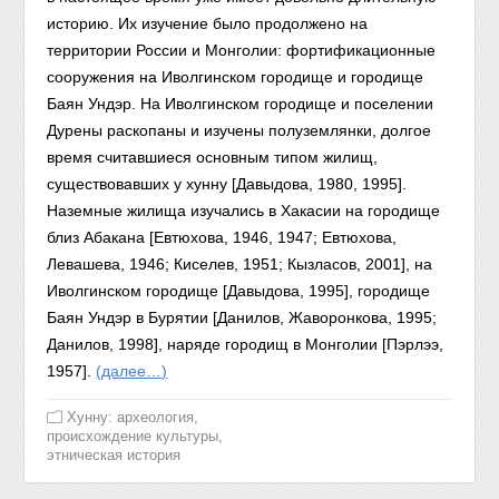
историю. Их изучение было продолжено на
территории России и Монголии: фортификационные
сооружения
на
Иволгинском городище и городище
Баян Ундэр. На Иволгинском городище и поселении
Дурены раскопаны и изучены полуземлянки, долгое
время считавшиеся основным типом жилищ,
существовавших у хунну [Давыдова, 1980, 1995].
Наземные жилища изучались в Хакасии на городи
ще
близ
Абакана [Евтюхова, 1946, 1947; Евтюхова,
Левашева, 1946; К
иселев,
1951; Кызласов, 2001], на
Иволгинском городище [Давыдова
,
1995],
городище
Баян Ундэр в Бурятии [Данилов, Жаворонкова,
1995;
Данилов, 1998], наряде городищ в Монголии [Пэрлээ,
1957].
(далее…)
Хунну: археология,
происхождение культуры,
этническая история