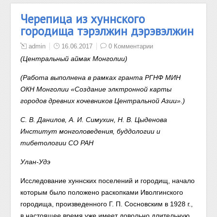
Черепица из хуннского
городища тэрэлжин дэрэвэлжин
admin
16.06.2017
0 Комментарии
(Центральный аймак Монголии)
(Работа выполнена в рамках гранта РГНФ МИН
ОКН Монголии «Создание элктронной карты
городов древних кочевников Центральной Азии».)
С. В. Данилов, А. И. Симухин, Н. В. Цыденова
Институт монголоведения, буддологии и
тибетологии СО РАН
Улан-Удэ
Исследование хуннских поселений и
городищ, начало
которым
было положено раскопками Иволгинского
городища, произведенного
Г. П. Сосновским в 1928 г.,
в настоящее время
уже
имеет довольно длительную