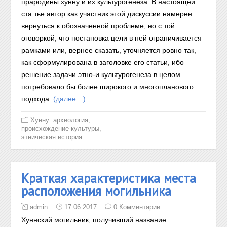
прародины хунну и их культурогенеза. В настоящей
ста
тье автор
как участник этой дискуссии намерен
вернуться к обозначенной проблеме, но с той
оговоркой, что постановка цели в ней
ограничивается
рамками или, вернее сказать, уточняется ровно так,
как
сформулирована в
заголовке
его статьи, ибо
решение задачи этно-
и культурогенеза
в
целом
потребовало бы более широкого и многопл
анового
подхода.
(далее…)
Хунну: археология,
происхождение культуры,
этническая история
Краткая характеристика места
расположения могильника
admin
17.06.2017
0 Комментарии
Хуннский могильник, получивший название