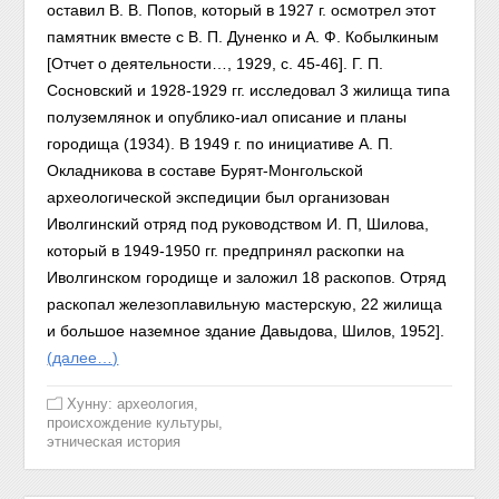
оставил В. В. Попов, который в
1927 г.
осмотрел этот
памятник вместе с В. П. Дуненко и А. Ф. Ко
былкиным
[Отчет
о
деятельности…, 1929, с. 45-46]. Г. П.
Сосновский
и 1928-1929 гг.
исследовал 3 жилища типа
полуземлянок и опублико-
иал
описание и планы
городища (1934). В 1949 г. по инициативе
А.
П.
Окладникова в составе Бурят-Монгольской
археологической
экспедиции
был организован
Иволгинский отряд под руководством
И.
П, Шилова,
который в 1949-1950 гг. предпринял раскопки на
Иволгинском городище и заложил 18 раскопов. Отряд
раскопал железоплавильную мастерскую, 22 жилища
и большое наземное здание
Давыдова,
Шилов, 1952].
(далее…)
Хунну: археология,
происхождение культуры,
этническая история