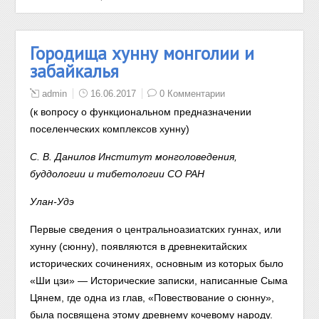
Городища хунну монголии и
забайкалья
admin
16.06.2017
0 Комментарии
(к вопросу о функциональном предназначении
поселенческих комплексов хунну)
С. В. Данилов Институт монголоведения,
буддологии и тибетологии СО РАН
Улан-Удэ
Первые сведения о центральноазиатских гуннах, или
хунну (сюн
ну),
появляются в древнекитайских
исторических сочинениях, основ
ным
из которых было
«Ши цзи» — Исторические записки, написанные
Сыма
Цянем, где одна из глав, «Повествование о сюнну»,
была по
священа
этому древнему кочевому народу.