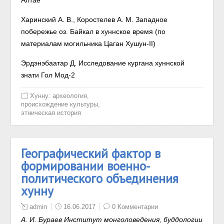
Алтае
Харинский А. В., Коростелев А. М. Западное
побережье оз. Байкал в хуннское время (по
материалам могильника Цаган Хушун-II)
Эрдэнэбаатар Д. Исследование кургана хуннской
знати Гол Мод-2
Хунну: археология,
происхождение культуры,
этническая история
Географический фактор в
формировании военно-
политического объединения
хунну
admin
16.06.2017
0 Комментарии
А. И. Бураев Институт монголоведения, буддологии