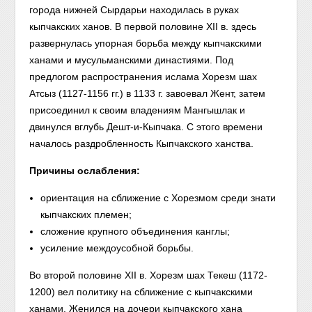
города нижней Сырдарьи находилась в руках
кыпчакских ханов. В первой половине XII в. здесь
развернулась упорная борьба между кыпчакскими
ханами и мусульманскими династиями. Под
предлогом распространения ислама Хорезм шах
Атсыз (1127-1156 гг.) в 1133 г. завоевал Жент, затем
присоединил к своим владениям Мангышлак и
двинулся вглубь Дешт-и-Кыпчака. С этого времени
началось раздробленность Кыпчакского ханства.
Причины ослабления:
ориентация на сближение с Хорезмом среди знати
кыпчакских племен;
сложение крупного объединения канглы;
усиление междоусобной борьбы.
Во второй половине XII в. Хорезм шах Текеш (1172-
1200) вел политику на сближение с кыпчакскими
ханами. Женился на дочери кыпчакского хана