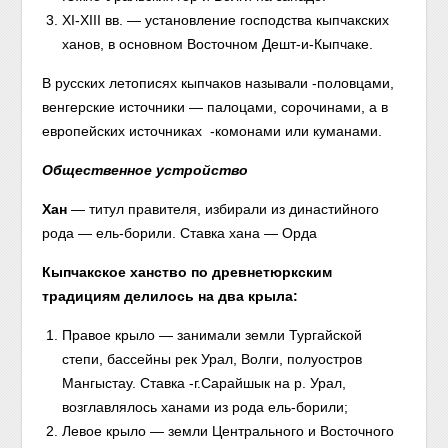
XI-XIII вв. — установление господства кыпчакских
ханов, в основном Восточном Дешт-и-Кыпчаке.
В русских летописях кыпчаков называли -половцами,
венгерские источники — палоцами, сорочинами, а в
европейских источниках -комонами или куманами.
Общественное устройство
Хан
— титул правителя, избирали из династийного
рода — ель-борили. Ставка хана — Орда
Кыпчакское ханство по древнетюркским
традициям делилось на два крыла:
Правое крыло — занимали земли Тургайской
степи, бассейны рек Урал, Волги, полуостров
Мангыстау. Ставка -г.Сарайшык на р. Урал,
возглавлялось ханами из рода ель-борили;
Левое крыло — земли Центрального и Восточного