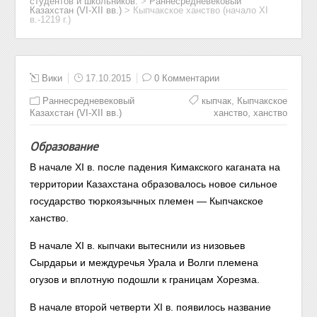
студентов и школьников.
>
Раннесредневековый
Казахстан (VI-XII вв.)
>
Кыпчакское ханство (начало XI
в.-1219 г.)
Вики
17.10.2015
0 Комментарии
,
Раннесредневековый
кыпчак
Кыпчакское
,
Казахстан (VI-XII вв.)
ханство
ханство
Образование
В начале XI в. после падения Кимакского каганата на
территории Казахстана образовалось новое сильное
государство тюркоязычных племен — Кыпчакское
ханство.
В начале XI в. кыпчаки вытеснили из низовьев
Сырдарьи и междуречья Урала и Волги племена
огузов и вплотную подошли к границам Хорезма.
В начале второй четверти XI в. появилось название