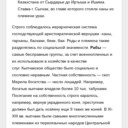
Казахстана от Сырдарьи до Иртыша и Ишима.
Ставка г. Сыгнак, во главе которого стояли ханы из
племени уран.
Строго соблюдалось иерархическая система
господствующей аристократической верхушки -ханы,
тарханы, баскаки, беки, баи. Роды и племена также
разделялись по социальной значимости.
Рабы
—
самые бесправные группы, за счет военнопленных и
их использовали в хозяйстве в качестве
слуг. Кыпчакское общество было социально и
сословно неравным. Частная собственность — скот.
Мерила богатства — число лошадей. Например,
богатые кыпчаки владели более 10 тыс. табунами.
Посягание на собственность строго каралось,
например, вернув украденного коня, преступник
должен был дать хозяину еще 9 таких же коней. В XI-
XIII вв. кыпчаки были самыми многочисленными
племенами из тюркоязычных народов Центральной