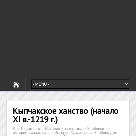
Кыпчакское ханство (начало
XI в.-1219 г.)
Kaz-Ekzams.ru
>
История Казахстана
>
Учебники по
истории Казахстана
>
История Казахстана. Учебник для