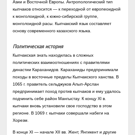
Азии и Восточной Европы. Антропологический тип
кыпчаков относится — к переходной от европеоидной
к монголоидной, к южно-сибирской группе,
монголоидной расы. Кыпчакский язык составляет
основу современного казахского языка.
Политическая история
Кыпчакская знать находилась в сложных
политических взаимоотношениях с правителями
династии Караханидов. Караханиды предпринимали
походы в восточные пределы Кыпчакского ханства. В
1065 г. правитель сельджуков Алып-Арслан
предпринимает поход против кыпчаков и ему удалось
подчинить себе район Мангыстау. К концу XI в.
кыпчаки вновь установили свое господство в этом
регионе. В 1069 г. кыпчаки совершали набеги на
Хорезм.
В конце XI — начале XII вв. Жент, Янгикент и другие