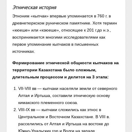
Этническая история
Этноним «кыпчак» впервые упоминается в 760 г. в
древнетюркском руническом памятнике. Хотя термин
«кюеше» или «кзюеше», относящее к 201 г.до н.э.,
воспринимается многими исследователями как
первое упоминание кыпчаков в письменных
источниках.
Формирование этнической общности кыпчаков на
территории Казахстана было сложным,
длительным процессом и делится на 3 этапа:
VII-VIII вв — кыпчаки населяли земли от северного
Алтая и Иртыша, составили этническую основу
кимакского племенного союза.
VIII-IX вв — кыпчаки сложились как этнос в
Центральном и Восточном Казахстане. В VIII в.
расселились от Алтая и Иртыша на востоке до
Южно-Уральских гор и Волги на западе.