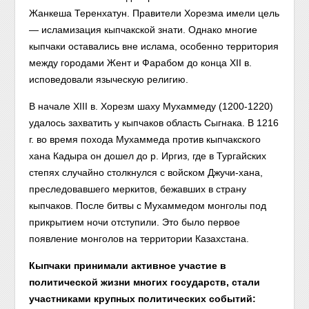
Жанкеша Теренхатун. Правители Хорезма имели цель
— исламизация кыпчакской знати. Однако многие
кыпчаки оставались вне ислама, особенно территория
между городами Жент и Фарабом до конца XII в.
исповедовали языческую религию.
В начале XIII в. Хорезм шаху Мухаммеду (1200-1220)
удалось захватить у кыпчаков область Сыгнака. В 1216
г. во время похода Мухаммеда против кыпчакского
хана Кадыра он дошел до р. Иргиз, где в Тургайских
степях случайно столкнулся с войском Джучи-хана,
преследовавшего меркитов, бежавших в страну
кыпчаков. После битвы с Мухаммедом монголы под
прикрытием ночи отступили. Это было первое
появление монголов на территории Казахстана.
Кыпчаки принимали активное участие в
политической жизни многих государств, стали
участниками крупных политических событий: