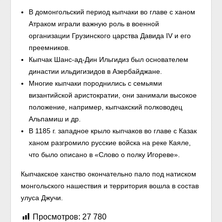
В домонгольский период кыпчаки во главе с ханом
Атраком играли важную роль в военной
организации Грузинского царства Давида IV и его
преемников.
Кыпчак Шанс-ад-Дин Ильгидиз был основателем
династии ильдигизидов в Азербайджане.
Многие кыпчаки породнились с семьями
византийской аристократии, они занимали высокое
положение, например, кыпчакский полководец
Альпамиш и др.
В 1185 г. западное крыло кыпчаков во главе с Казак
ханом разгромило русские войска на реке Каяле,
что было описано в «Слово о полку Игореве».
Кыпчакское ханство окончательно пало под натиском
монгольского нашествия и территория вошла в состав
улуса Джучи.
Просмотров:
27 780