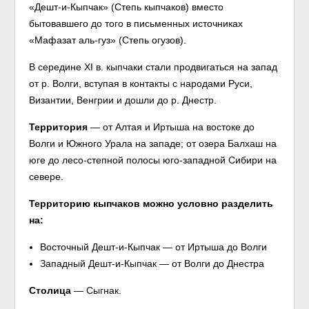
«Дешт-и-Кыпчак» (Степь кыпчаков) вместо
бытовавшего до того в письменных источниках
«Мафазат аль-гуз» (Степь огузов).
В середине XI в. кыпчаки стали продвигаться на запад
от р. Волги, вступая в контакты с народами Руси,
Византии, Венгрии и дошли до р. Днестр.
Территория
— от Алтая и Иртыша на востоке до
Волги и Южного Урала на западе; от озера Балхаш на
юге до лесо-степной полосы юго-западной Сибири на
севере.
Территорию кыпчаков можно условно разделить
на:
Восточный Дешт-и-Кыпчак — от Иртыша до Волги
Западный Дешт-и-Кыпчак — от Волги до Днестра
Столица
— Сыгнак.