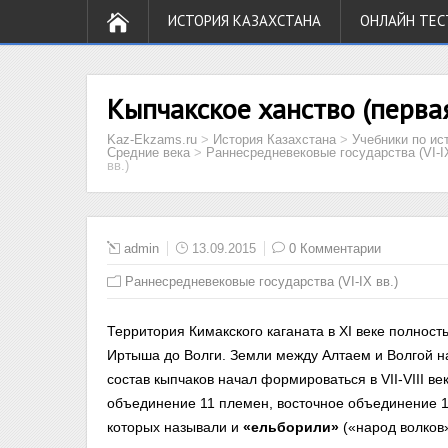
ИСТОРИЯ КАЗАХСТАНА
ОНЛАЙН ТЕС
Кыпчакское ханство (первая 
Kaz-Ekzams.ru
>
История Казахстана
>
Учебники по ис
Средние века
>
Раннесредневековые государства (VI-IX
вв.)
admin
13.09.2015
0 Комментарии
Раннесредневековые государства (VI-IX вв.)
Территория Кимакского каганата в XI веке полност
Иртыша до Волги. Земли между Алтаем и Волгой 
состав кыпчаков начал формироваться в VII-VIII ве
объединение 11 племен, восточное объединение 
которых называли и
«ельборили»
(«народ волков