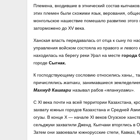
Племена, входившие в этнический состав кыпчаков
этих племен были схожими язык, верования, обще
монгольское нашествие помешало развитию этого 
заторможено до XV века.
Ханская власть передавалась от отца к сыну по на
управления войском состояла из правого и левого 
находилась на берегу реки Урал на месте
города
городе
Сыгнак.
К господствующему сословию относились ханы,, тар
причислялись
жатаки,
занимавшиеся земледелием
Махмуд
Кашгари
называл рабов
«яланкугами».
С XI века почти на всей территории Казахстана, к
захвату южных городов Казахстана и Средней Азии
огузы. В конце X — начале XI веков Огузское ханс
сельджуки захватили Дженд. Кыпчаки вторглись в 
Затем они завоевали южнорусские степи, Кавказ, 