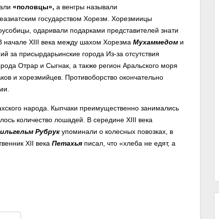
вали
«половцы»,
а венгры называли
еазиатским государством Хорезм. Хорезмиицы
оусобицы, одаривали подарками представителей знати
В начале ХIII века между шахом Хорезма
Мухаммедом
и
й за присырдарьинские города Из-за отсутствия
рода Отрар и Сыгнак, а также регион Аральского моря
аков и хорезмийцев. Противоборство окончательно
ми.
захского народа. Кыпчаки преимущественно занимались
ось количество лошадей. В середине XIII века
ильгельм
Рубрук
упоминали о колесных повозках, в
венник XII века
Петахья
писал, что «хлеба не едят, а