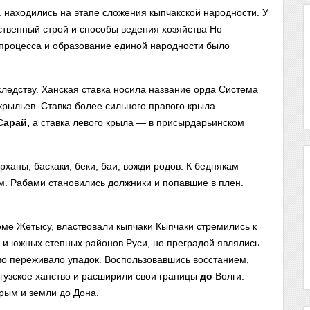
. находились на этапе сложения
кыпчакской народности
. У
ственный строй и способы ведения хозяйства Но
процесса и образование единой народности было
следству. Ханская ставка носила название орда Система
крыльев. Ставка более сильного правого крыла
Сарай,
а ставка левого крыла — в присырдарьинском
ханы, баскаки, беки, баи, вожди родов. К беднякам
. Рабами становились должники и попавшие в плен.
роме Жетысу, властвовали кыпчаки Кыпчаки стремились к
 и южных степных районов Руси, но преградой являлись
тво переживало упадок. Воспользовавшись восстанием,
Огузское ханство и расширили свои границы
до
Волги.
Крым и земли до Дона.