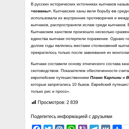
В русских исторических источниках кыпчаков назы
«команы».
Кыпчакские ханы вели борьбу
со
средн
использовали их внутренние противоречия и межд
кыпчаков, распространяли ислам среди кыпчаков. 
Кыпчакским ханством произошло несколько сражени
единства кыпчаки потерпели поражение. Однако го
долгие годы являлись местами столкновений кыпч
прекратилось только после завоевания их монгола
Кыпчаки составили основу этнического состава ка
скотоводством. Показателем обеспеченности считал
европейские путешественники
Плано
Карпини
и
В
которые запрягались 10 быков. Еврейский путешест
только рис и просо».
Просмотров:
2 839
Поделитесь информацией с друзьями