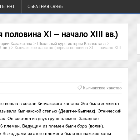
ТЫ ЕНТ
ОБРАТНАЯ СВЯЗЬ
половина XI — начало ХIII вв.)
тории Казахстана
>
Школьный курс истории Казахстана
>
 вв.)
>
Кыпчакское ханство (первая половина XI — начало ХIII
Кыпчакское ханство
ью вошла в состав Кипчакского ханства Это были земли от
называли Кыпчакской степью
(Дешт-и-Кыпчак).
Этнический
ках. Он состоял из двух групп племен. Западное
16 племен. Ведущим из племен были
бори
(волки),
» Выходцами из этого племени были кыпчакские ханы.