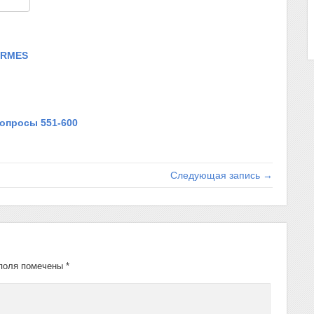
am
тправить
ORMES
Вопросы 551-600
Следующая запись →
поля помечены
*