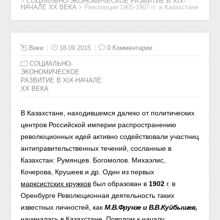
>
СОЦИАЛЬНО-ЭКОНОМИЧЕСКОЕ РАЗВИТИЕ В ХIХ-
НАЧАЛЕ XX ВЕКА
>
Революция 1905-1907 гг. в Казахстане
Вики
18.09.2015
0 Комментарии
СОЦИАЛЬНО-
ЭКОНОМИЧЕСКОЕ
РАЗВИТИЕ В ХIХ-НАЧАЛЕ
XX ВЕКА
В Казахстане, находившемся далеко от политических
центров Российской империи распространению
революционных идей активно содействовали участниц
антиправительственных течений, сосланные в
Казахстан: Румянцев. Богомолов. Михаэлис,
Кочерова, Крушеев и др. Один из первых
марксистских кружков
был образован в
1902
г. в
Оренбурге Революционная деятельность таких
известных личностей, как
М.В.Фрунзе и В.В.Куйбышев,
начиналась в Казахстане. Поводом к началу