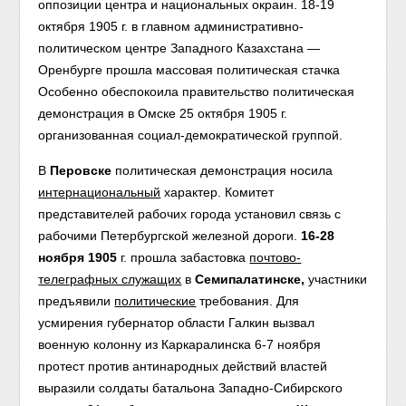
оппозиции центра и национальных окраин. 18-19
октября 1905 г. в главном административно-
политическом центре Западного Казахстана —
Оренбурге прошла массовая политическая стачка
Особенно обеспокоила правительство политическая
демонстрация в Омске 25 октября 1905 г.
организованная социал-демократической группой.
В
Перовске
политическая демонстрация носила
интернациональный
характер. Комитет
представителей рабочих города установил связь с
рабочими Петербургской железной дороги.
16-28
ноября 1905
г. прошла забастовка
почтово-
телеграфных служащих
в
Семипалатинске,
участники
предъявили
политические
требования. Для
усмирения губернатор области Галкин вызвал
военную колонну из Каркаралинска 6-7 ноября
протест против антинародных действий властей
выразили солдаты батальона Западно-Сибирского