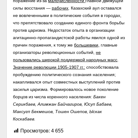
поражение из-за
малочисленности
главной движущей
силы восстания —
рабочих
. Казахский аул оставался
не вовлеченными в политические события в городах,
что препятствовало созданию единого фронта борьбы
против царизма. Недостаток опыта в организации
агитацинно-пропагандистской работы явился одной из
причин поражения, к тому же
большевики,
главные
организаторы революционных событий,
не
пользовались широкой поддержкой народных масс
.
Значение революции 1905-1907 гг.:
способствовала
пробуждению политического сознания населения;
накапливался опыт совместных выступлений против
засилья царизма. Формировалось новое поколение
борцов из числа коренного населения:
Бакен
Серикбаев, Алимжан Байчагиров, Юсуп Бабаев,
Максугп Бекмешов, Тошен Ошепов, Ыскак
Коскабаев.
Просмотров:
4 655