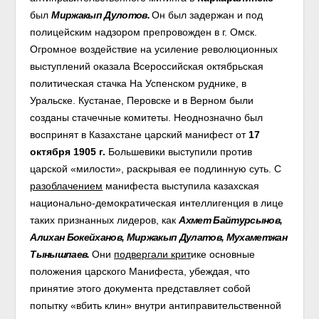
был
Миржакып Дулотов.
Он был задержан и под
полицейским надзором препровожден в г. Омск.
Огромное воздействие на усиление революционных
выступлений оказала Всероссийская октябрьская
политическая стачка На Успенском руднике, в
Уральске. Кустанае, Перовске и в Верном были
созданы стачечные комитеты. Неоднозначно был
воспринят в Казахстане царский манифест от
17
октября 1905 г.
Большевики выступили против
царской «милости», раскрывая ее подлинную суть. С
разоблачением
манифеста выступила казахская
национально-демократическая интеллигенция в лице
таких признанных лидеров, как
Ахмет Байтурсынов,
Алихан Бокейханов, Миржакып Дулатов, Мухаметжан
Тынышпаев.
Они
подвергали крит
ике основные
положения царского Манифеста, убеждая, что
принятие этого документа представляет собой
попытку «вбить клин» внутри антиправительственной