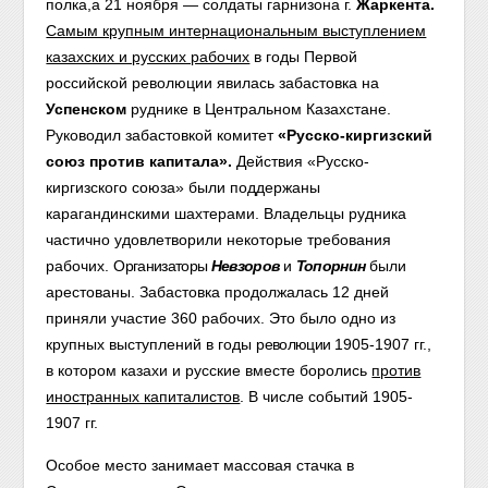
полка,а 21 ноября — солдаты гарнизона г.
Жаркента.
Самым крупным интернациональным выступлением
казахских и русских рабочих
в годы Первой
российской революции явилась забастовка на
Успенском
руднике в Центральном Казахстане.
Руководил забастовкой комитет
«Русско-киргизский
союз против капитала».
Действия «Русско-
киргизского союза» были поддержаны
карагандинскими шахтерами. Владельцы рудника
частично удовлетворили некоторые требования
рабочих.
Организаторы
Невзоров
и
Топорнин
были
арестованы. Забастовка продолжалась 12 дней
приняли участие 360 рабочих. Это было одно из
крупных выступлений в годы
революции
1905-1907 гг.,
в котором казахи и русские вместе боролись
против
иностранных капиталистов
. В числе событий 1905-
1907 гг.
Особое место занимает массовая стачка в