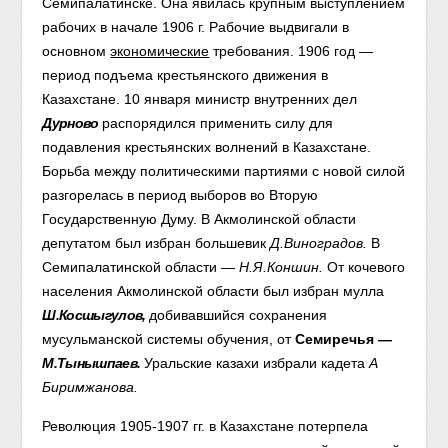
Семипалатинске. Она явилась крупным выступлением
рабочих в начале 1906 г. Рабочие выдвигали в
основном
экономические
требования.
1906 год —
период подъема крестьянского движения в
Казахстане. 10 января министр внутренних дел
Дурново
распорядился применить силу для
подавления крестьянских волнений в Казахстане.
Борьба между политическими партиями с новой силой
разгорелась в период выборов во Вторую
Государственную Думу. В Акмолинской области
депутатом был избран большевик
Д.Виноградов.
В
Семипалатинской области —
Н.Я.Коншин.
От кочевого
населения Акмолинской области был избран мулла
Ш.Косшыгулов,
добивавшийся сохранения
мусульманской системы обучения, от
Семиречья —
М.Тынышпаев.
Уральские казахи избрали кадета
А
Биримжанова.
Революция 1905-1907 гг. в Казахстане потерпела