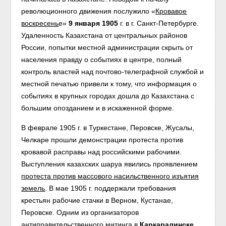
революционного движения послужило «
Кровавое
воскресень
е»
9 января
1905
г. в г. Санкт-Петербурге.
Удаленность Казахстана от центральных районов
России, попытки местной администрации скрыть от
населения правду о событиях в центре, полный
контроль властей над почтово-телеграфной службой и
местной печатью привели к тому, что информация о
событиях в крупных городах дошла до Казахстана с
большим опозданием и в искаженной форме.
В феврале 1905 г. в Туркестане, Перовске, Жусалы,
Челкаре прошли демонстрации протеста против
кровавой расправы над российскими рабочими.
Выступления казахских шаруа явились проявлением
протеста против массового насильственного изъятия
земель
. В мае 1905 г. поддержали требования
крестьян рабочие стачки в Верном, Кустанае,
Перовске. Одним из организаторов
антиправительственного митинга в
Каркаралинске