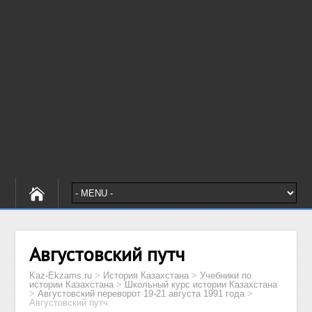
Августовский путч
Kaz-Ekzams.ru
>
История Казахстана
>
Учебники по
истории Казахстана
>
Школьный курс истории Казахстана
>
Августовский переворот 19-21 августа 1991 года
>
Августовский путч