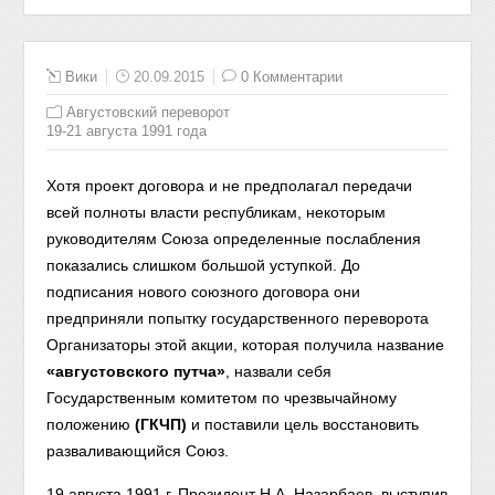
Вики
20.09.2015
0 Комментарии
Августовский переворот
19-21 августа 1991 года
Хотя проект договора и не предполагал передачи
всей полноты власти республикам, некоторым
руководителям Союза определенные послабления
показались слишком большой уступкой. До
подписания нового союзного договора они
предприняли попытку государственного переворота
Организаторы этой акции, которая получила название
«августовского путча»
, назвали себя
Государственным комитетом по чрезвычайному
положению
(ГКЧП)
и поставили цель восстановить
разваливающийся Союз.
19 августа 1991 г. Президент Н.А. Назарбаев, выступив