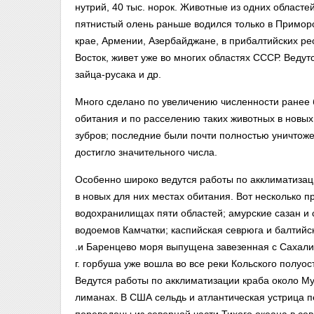
нутрий, 40 тыс. норок. Животные из одних област
пятнистый олень раньше водился только в Примор
крае, Армении, Азербайджане, в прибалтийских ре
Восток, живет уже во многих областях СССР. Ведут
зайца-русака и др.
Много сделано по увеличению численности ранее 
обитания и по расселению таких животных в новых 
зубров; последние были почти полностью уничтоже
достигло значительного числа.
Особенно широко ведутся работы по акклиматизац
в новых для них местах обитания. Вот несколько п
водохранилищах пяти областей; амурские сазан 
водоемов Камчатки; каспийская севрюга и балтийск
.и Баренцево моря выпущена завезенная с Сахалин
г. горбуша уже вошла во все реки Кольского полуо
Ведутся работы по акклиматизации краба около Му
лиманах. В США сельдь и атлантическая устрица 