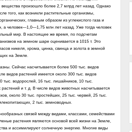
 вещества произошло более 2,7 млрд лет назад. Однако
сле того, как возникли растительные организмы,
рганических, главным образом из углекислого газа и
 а человек—1,0—1,75 млн лет назад. Уже тогда человек
ельный мир. В настоящее же время, по подсчетам
ганизмов на земном шаре оценивается в 10
15
т. Это
асов никеля, хрома, цинка, свинца и золота в земной
ущих на Земле.
зны. Сейчас насчитывается более 500 тыс. видов
сле видов растений имеется около 300 тыс. видов
20 тыс. водорослей, 16 тыс. лишайников, 10 тыс.
растений и т. д. В числе видов животных насчитывается
ов, около 30 тыс. простейших, 25 тыс. червей, 25 тыс.
 млекопитающих, 2 тыс. земноводных.
нообразных связей между видами, классами, семействами
леные растения являются основой всей жизни на Земле,
ества и ассимилируют солнечную энергию. Многие виды