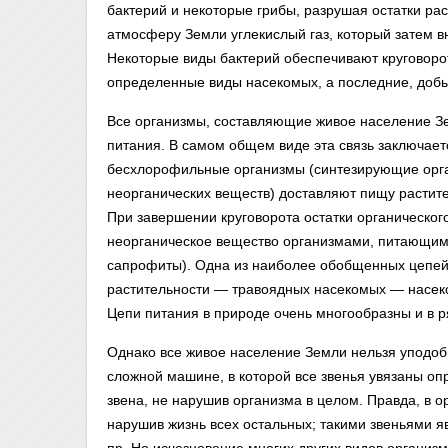
бактерий и некоторые грибы, разрушая остатки ра
атмосферу Земли углекислый газ, который затем в
Некоторые виды бактерий обеспечивают круговорот
определенные виды
насекомых, а последние, доб
Все организмы, составляющие живое население Зе
питания. В самом общем виде эта связь заключаетс
бесхлорофильные организмы (синтезирующие орган
неорганических веществ) доставляют пищу растит
При завершении круговорота остатки органическо
неорганическое вещество организмами, питающим
сапрофиты). Одна из наиболее обобщенных цепей 
растительности — травоядных насекомых — насек
Цепи питания в природе очень многообразны и в 
Однако все живое население Земли нельзя уподоб
сложной машине, в которой все звенья увязаны оп
звена, не нарушив организма в целом. Правда, в о
нарушив жизнь всех остальных; такими звеньями я