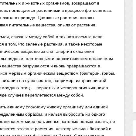
стительных и животных организмов, возвращают в
новь поглощается растениями в процессе фотосинтеза.
 азота в природе. Цветковые растения питают
ывая питательные вещества, опыляют растения.
мли, связаны между собой в так называемые цепи
я в том, что зеленые растения, а также некоторые
ическое вещество за счет энергии окисления
ельноядным, плотоядным и паразитическим организмам.
го вещества разрушаются и вновь превращаются в
ися мертвым органическим веществом (бактерии, грибы,
питания на суше состоит, например, из травянистой
омоядных птиц — пернатых и четвероногих хищников.
ряде случаев переплетаются между собой.
ить единому сложному живому организму или единой
ределенным образом, и нельзя выбросить ни одного
рганическом мире есть звенья, которые нельзя изъять, не
вляются зеленые растения, некоторые виды бактерий и