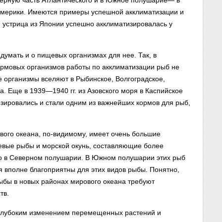
еверную часть Атлантического и в Южное полушарие— в
мерики. Имеются примеры успешной акклиматизации и
 устрица из Японии успешно акклиматизировалась у
умать и о пищевых организмах для нее. Так, в
рмовых организмов работы по акклиматизации рыб не
 организмы вселяют в Рыбинское, Волгоградское,
. Еще в 1939—1940 гг. из Азовского моря в Каспийское
зировались и стали одним из важнейших кормов для рыб,
ого океана, по-видимому, имеет очень большие
севые рыбы и морской окунь, составляющие более
о в Северном полушарии. В Южном полушарии этих рыб
я вполне благоприятны для этих видов рыбы. Понятно,
рыбы в новых районах мирового океана требуют
тв.
 глубоким изменением перемещенных растений и