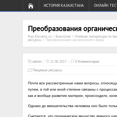
ИСТОРИЯ КАЗАХСТАНА
ОНЛАЙН ТЕС
Преобразования органичес
Kaz-Ekzams.ru
>
Биология
>
Учебная литература по би
ресурсы
>
Преобразования органического мира
admin
11.06.2017
0 Комментарии
Пищевые ресурсы
Почти все рассмотренные нами вопросы, относящ
путем, в той или иной степени связаны с процесса
как и вообще развитие материи, происходило, кон
Однако до вмешательства человека оно было толь
Считается, что органическое вещество земного ша