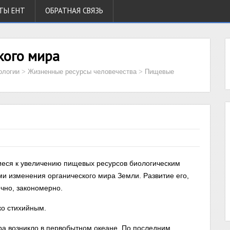
ТЫ ЕНТ
ОБРАТНАЯ СВЯЗЬ
кого мира
ологии
>
Жизненные ресурсы человечества
>
Пищевые
иеся к увеличению пищевых ресурсов биологическим
ми изменения органического мира Земли. Развитие его,
ечно, закономерно.
ко стихийным.
ра возникло в первобытном океане. По последним