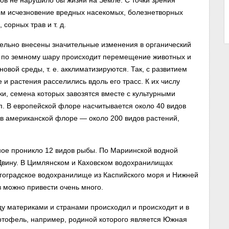
мов не нарушило бы жизни на Земле. С точки зрения
ым исчезновение вредных насекомых, болезнетворных
сорных трав и т. д.
тельно внесены значительные изменения в органический
й по земному шару происходит перемещение животных и
овой среды, т. е. акклиматизируются. Так, с развитием
 и растения расселились вдоль его трасс. К их числу
ки, семена которых завозятся вместе с культурными
п. В европейской
флоре насчитывается около 40 видов
 в американской флоре — около 200 видов растений,
ное проникло 12 видов рыбы. По Мариинской водной
Двину. В Цимлянском и Каховском водохранилищах
гоградское водохранилище из Каспийского моря и Нижней
в можно привести очень много.
у материками и странами происходил и происходит и в
ртофель, например, родиной которого является Южная