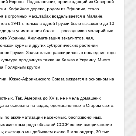
тений Европы. Подсолнечник, происходящий из Северной
сии. Кофейное дерево, родом из Эфиопии, стало
ея в огромных масштабах возделывается в Малайе,
тов к 1941 г. только в одной Грузии было высажено до 10
хиде для уничтожения болот — рассадников малярийных
юге Украины. Акклиматизация эвкалиптов, чая,
понской хурмы и других субтропических растений
нов Грузии. Значительно расширилась в последние годы
культура продвинута также на Кавказ и Украину. Много
за Полярным кругом.
лии, Южно-Африканского Союза зиждется в основном на
отных. Так, Америка до XV в. не имела домашних
дство основано на видах, одомашненных в Старом свете.
ы по акклиматизации насекомых, беспозвоночных,
вых животных ряда областей СССР вошли американские
ань; ежегодно мы добываем около 6 млн ондатр, 30 тыс.