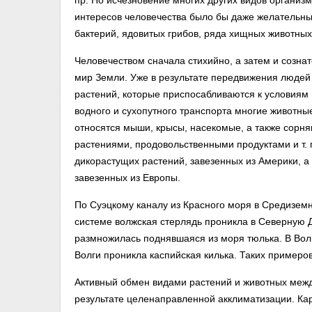
пр. Но исчезновение многих других видов организ
интересов человечества было бы даже желательн
бактерий, ядовитых грибов, ряда хищных животных, 
Человечеством сначала стихийно, а затем и созна
мир Земли. Уже в результате передвижения люде
растений, которые приспосабливаются к условиям н
водного и сухопутного транспорта многие животные
относятся мыши, крысы, насекомые, а также сорня
растениями, продовольственными продуктами и т. 
дикорастущих растений, завезенных из Америки, а
завезенных из Европы.
По Суэцкому каналу из Красного моря в Средизем
системе волжская стерлядь проникла в Северную 
размножилась поднявшаяся из моря тюлька. В Вол
Волги проникла каспийская килька. Таких примеро
Активный обмен видами растений и животных межд
результате целенаправленной акклиматизации. Ка