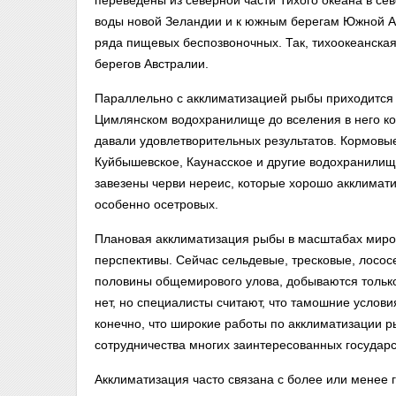
переведены из северной части Тихого океана в с
воды новой Зеландии и к южным берегам Южной А
ряда пищевых беспозвоночных. Так, тихоокеанская
берегов Австралии.
Параллельно с акклиматизацией рыбы приходится д
Цимлянском водохранилище до вселения в него ко
давали удовлетворительных результатов. Кормовые
Куйбышевское, Каунасское и другие водохранилища
завезены черви нереис, которые хорошо акклимати
особенно осетровых.
Плановая акклиматизация рыбы в масштабах миров
перспективы. Сейчас сельдевые, тресковые, лосо
половины общемирового улова, добываются тольк
нет, но специалисты считают, что тамошние услови
конечно, что широкие работы по акклиматизации 
сотрудничества многих заинтересованных государс
Акклиматизация часто связана с более или менее