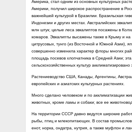
Америка, стал одним из основных культурных рас
Америки, получил широкое распространение в Рос
важнейшей культурой в Бразилии. Бразильская гив
Индонезии и других местах. Австралийских эвкалип
млн штук; целые леса эвкалиптов посажены в Кол
комаров. Эвкалипты высажены также в Крыму и на 
цитрусовых, тунго (из Восточной и Южной Азии), я
совершенно изменила характер флоры многих райо
площадь посевов хлопчатника в Средней Азии; эта 
сельскохозяйственных культур акклиматизировано 
Растениеводство США, Канады, Аргентины, Австра
европейских и азиатских культурных растениях.
Много сделано человеком и по акклиматизации жив
животных, кроме ламы и собаки; все ее животново
На территории СССР давно ведутся широкие работ
рыбы,
птиц и млекопитающих. В состав промысло
енот, норка, ондатра, нутрия, а также муфлон и л