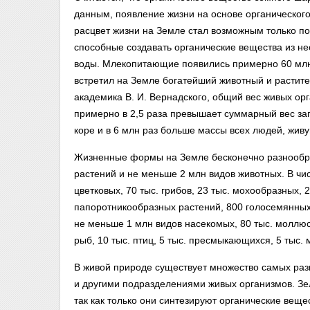
данным, появление жизни на основе органического
расцвет жизни на Земле стал возможным только по
способные создавать органические вещества из нео
воды. Млекопитающие появились примерно 60 млн,
встретил на Земле богатейший животный и растит
академика В. И. Вернадского, общий вес живых ор
примерно в 2,5 раза превышает суммарный вес зап
коре и в 6 млн раз больше массы всех людей, жив
Жизненные формы на Земле бесконечно разнообра
растений и не меньше 2 млн видов животных. В чи
цветковых, 70 тыс. грибов, 23 тыс. мохообразных, 
папоротникообразных растений, 800 голосемянных 
не меньше 1 млн видов насекомых, 80 тыс. моллюск
рыб, 10 тыс. птиц, 5 тыс. пресмыкающихся, 5 тыс.
В живой природе существует множество самых раз
и другими подразделениями живых организмов. Зе
так как только они синтезируют органические вещ