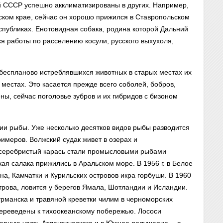
ей СССР успешно акклиматизированы в других. Например,
ском крае, сейчас он хорошо прижился в Ставропольском
спубликах. Енотовидная собака, родина которой Дальний
ся работы по расселению косули, русского выхухоля,
беспланово истреблявшихся животных в старых местах их
местах. Это касается прежде всего соболей, бобров,
ны, сейчас поголовье зубров и их гибридов с бизоном
ии рыбы. Уже несколько десятков видов рыбы разводится
римеров. Волжский судак живет в озерах и
и серебристый карась стали промысловыми рыбами
ая салака прижились в Аральском море. В 1956 г. в Белое
а, Камчатки и Курильских островов икра горбуши. В 1960
строва, ловится у берегов Ямала, Шотландии и Исландии.
рманска и травяной креветки чилим в черноморских
переведены к тихоокеанскому побережью. Лососи