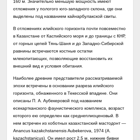
160 м. Значительно меньшую мощность имеют
отложения у пологого юго-западного склона, где они
выделены под названием кайнарбулакской свиты.
В отложениях илийского горизонта почти повсеместно
в Казахстане от Каспийского моря и до границы с КНР,
от горных цепей Тянь-Шаня и до Западно-Сибирской
равнины встречаются костные остатки
млекопитающих, позволяющие восстановить их
внешний вид и условия обитания.
Наиболее древние представители рассматриваемой
эпохи встречены в основании разреза илийского
горизонта, обнаженного в Текесской впадине. Они
описаны П. А. Аубекеровой под названием
есекартканского фаунистического комплекса, возраст
которого ею определен как среднеплиоценовый. В
нем встречен из хоботных казахстанский мастодонт —
Anancus kazakchstanensis Aubekerova, 1974 (A.
kazachstanicus). Он имел рост 2,5 м, нижние бивни