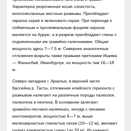
Характерна укороченная косая слоистость,
многочисленные местные размывы. Преобладает
окраска серая и зеленовато-серая. При переходе к
пойменным и пролювиальным фациям окраска
меняется на бурую, а в разрезе преобладают глины с
подчиненными им гравийно-галечниками. Общая
мощность здесь 7—7,5 м. Севернее аналогичные
отложения вскрыты также правыми притоками Ишима
— Жанысбай, Иманбурлук, но мощность там 16—18
м.
Северо-западнее г. Аркалык, в верхней части
бассейна р. Тасты, отложения илийского горизонта с
размывом налегают на различные породы палеозоя,
палеогена и неогена. В основании залегают
гравийно-песчано-галечники,
иногда с линзами
конгломератов, мощностью 6—7 м, выше
мелкозернистые глинистые пески (10—12 м), венчают
разрез алевритистые глины (до 20 м). Из нижнего