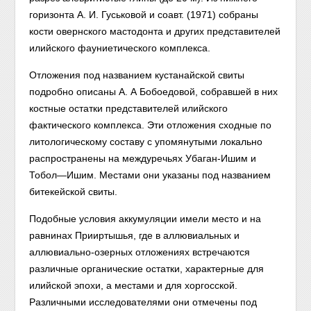
горизонта А. И. Гуськовой и соавт. (1971) собраны
кости овернского мастодонта и других представителей
илийского фауниетического комплекса.
Отложения под названием кустанайской свиты
подробно описаны А. А Бобоедовой, собравшей в них
костные остатки представителей илийского
фактического комплекса. Эти отложения сходные по
литологическому составу с упомянутыми локально
распространены на междуречьях Убаган-Ишим и
Тобол—Ишим. Местами они указаны под названием
битекейской свиты.
Подобные условия аккумуляции имели место и на
равнинах Прииртышья, где в аллювиальных и
аллювиально-озерных отложениях встречаются
различные органические остатки, характерные для
илийской эпохи, а местами и для хоргосской.
Различными исследователями они отмечены под