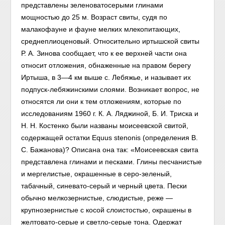
представлены зеленоватосерыми глинами
мощностью до 25 м. Возраст свиты, судя по
малакофауне и фауне мелких млекопитающих,
среднеплиоценовый. Относительно иртышской свиты
Р. А. Зинова сообщает, что к ее верхней части она
относит отложения, обнаженные на правом берегу
Иртыша, в 3—4 км выше с. Лебяжье, и называет их
подпуск-лебяжинскими слоями. Возникает вопрос, не
относятся ли они к тем отложениям, которые по
исследованиям 1960 г. К. А. Ляджиной, Б. И. Триска и
Н. Н. Костенко были названы моисеевской свитой,
содержащей остатки Equus stenonis (определения В.
С. Бажанова)? Описана она так: «Моисеевская свита
представлена глинами и песками. Глины песчанистые
и мергелистые, окрашенные в серо-зеленый,
табачный, синевато-серый и черный цвета. Пески
обычно мелкозернистые, слюдистые, реже —
крупнозернистые с косой слоистостью, окрашены в
желтовато-серые и светло-серые тона. Одержат