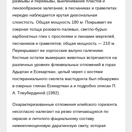
размывы и перемывы, выклинивание пластов и
линзообразное залегание; в песчаниках и гравелитах
нередко наблюдается крутая диагональная
слоистость. Общая мощность 180 м. Покрывает ее
озерная толща розовато-палевых, светло-бурых
карбонатных глин с прослоями и линзами мергелей,
песчаников и гравелитов; общая мощность — 210 м.
Перекрывают ее хоргосские валуно-галечники.
Костные остатки вымерших животных встречаются на
различных уровнях флювиальных отложений в горах
Адырган и Есекарткан; целый череп с костями
посткраниального скелета мастодонта был обнаружен
в озерных глинах Есекарткан а и подробно описан П.
А. Тлеубердиной (1982).
Охарактеризованные отложения илийского горизонта
несогласно налегают на резко отличающуюся по
окраске и литолого-фациальному составу
нижнеплиоценовую даратинскую свиту, которая