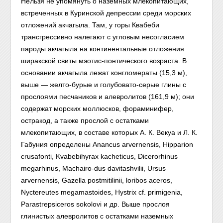
Нельзя не упомянуть о наземных млекопитающих,
встреченных в Куринской депрессии среди морских
отложений акчагыла. Там, у горы Квабеби
трансгрессивно налегают с угловым несогласием
пароды акчагыла на континентальные отложения
ширакской свиты мэотис-понтического возраста. В
основании акчагыла лежат конгломераты (15,3 м),
выше — желто-бурые и голубовато-серые глины с
прослоями песчаников и алевролитов (161,9 м); они
содержат морских моллюсков, фораминифер,
остракод, а также прослой с остатками
млекопитающих, в составе которых А. К. Векуа и Л. К.
Габуния определены Anancus arvernensis, Hipparion
crusafonti, Kvabebihyrax kacheticus, Dicerorhinus
megarhinus, Machairo-dus davitashvilii, Ursus
arvernensis, Gazella postmitilinii, loribos aceros,
Nyctereutes megamastoides, Hystrix cf. primigenia,
Parastrepsiceros sokolovi и др. Выше прослоя
глинистых алевролитов с остатками наземных