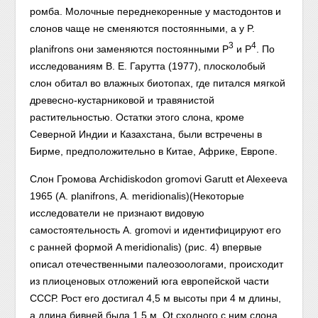
ромба. Молочные переднекоренные у мастодонтов и
слонов чаще не сменяются постоянными, а у P.
3
4
planifrons они заменяются постоянными Р
и Р
. По
исследованиям В. Е. Гарутта (1977), плосколобый
слон обитал во влажных биотопах, где питался мягкой
древесно-кустарниковой и травянистой
растительностью. Остатки этого слона, кроме
Северной Индии и Казахстана, были встречены в
Бирме, предположительно в Китае, Африке, Европе.
Слон Громова Archidiskodon gromovi Garutt et Alexeeva
1965 (A. planifrons, A. meridionalis)(Некоторые
исследователи не признают видовую
самостоятельность A. gromovi и идентифицируют его
с ранней формой A meridionalis) (рис. 4) впервые
описал отечественными палеозоологами, происходит
из плиоценовых отложений юга европейской части
СССР. Рост его достигал 4,5 м высоты при 4 м длины,
а длина бивней была 1,5 м. Ot сходного с ним слона