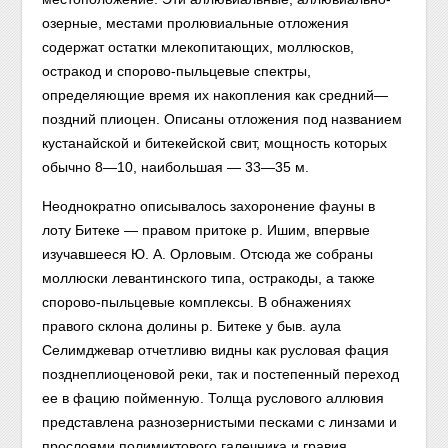
озерные, местами пролювиальные отложения
содержат остатки млекопитающих, моллюсков,
остракод и спорово-пыльцевые спектры,
определяющие время их накопления как средний—
поздний плиоцен. Описаны отложения под названием
кустанайской и битекейской свит, мощность которых
обычно 8—10, наибольшая — 33—35 м.
Неоднократно описывалось захоронение фауны в
лоту Битеке — правом притоке р. Ишим, впервые
изучавшееся Ю. А. Орловым. Отсюда же собраны
моллюски левантинского типа, остракоды, а также
спорово-пыльцевые комплексы. В обнажениях
правого склона долины р. Битеке у быв. аула
Селимджевар отчетливю видны как русловая фация
позднеплиоценовой реки, так и постепенный переход
ее в фацию пойменную. Толща руслового аллювия
представлена разнозернистыми песками с линзами и
прослоями полимиктового галечника и гравия.