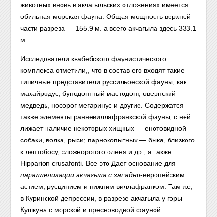
животных вновь в акчагыльских отложениях имеется
обильная морская фауна. Общая мощность верхней
части разреза — 155,9 м, а всего акчагыла здесь 333,1
м.
Исследователи квабебского фаунистического
комплекса отметили,, что в состав его входят такие
типичные представители руссильоеской фауны, как
махайродус, бунодонтный мастодонт, овернский
медведь, носорог мегаринус и другие. Содержатся
также элементы ранневиллафранкской фауны, с ней
лижает наличие некоторых хищных — енотовидной
собаки, волка, рыси; парнокопытных — быка, близкого
к лептобосу, сложнорогого оленя и др., а также
Hipparion crusafonti. Все это Дает основание для
параллелизации акчагыла с западн
о-европейским
астием, русцинием и нижним виллафранком. Там же,
в Куринской депрессии, в разрезе акчагыла у горы
Кушкуна с морской и пресноводной фауной