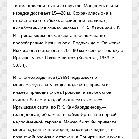
тонкие прослои глин и алевритов. Мощность свиты
изредка достигает 15—20 м. Сохранилась она в
относительно глубоких эрозионных впадинах,
выработанных в глинах неогена. К. А. Ляджиной и Б.
И. Триска моисеевская свита прослежена по
правобережью Иртыша от с. Подпуск до с. Ольховка.
Ими же она встречена в 70—80 км к северо-востоку от
Иртыша, у пос. Рождественка» (Костенко, 1963, с
33,34).
Р. К. Камбариддинов (1969) подразделяет
моисеевскую свиту на две подсвиты, причем из
нижней приводит слона Громова, а верхнюю он
считает более молодой и относит к хоргосу.
Иртышская свита, по Р. К. Камбариддинову,—
голоценовая, обнажена в пойме Иртыша и первой
надпойменной террасе. Можно было бы привести
много подобных примеров, из которых видно, что
позднекайнозойские отложения Прииртышья изучены