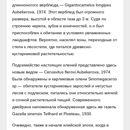
длинноногого верблюда,— Gigantocamelus longipes
Aubekerova, 1974. Этот верблюд был огромного
размера, высотой в области таза до 3 м. Судя по
строению черепа, зубов и конечностей, о.н был
приспособлен к обитанию в условиях увлажненных
ландшафтов. Вероятно, населял зоны, переходные от
степи к лесостепи, где питался древесно-
кустарниковой растительностью.
Подсемейство настоящих оленей представлено здесь
новым видом — Cervavitus flerovi Aubekerova, 1974.
Были обнаружены и карликовые олени Sinomegaceros
sp.— обитатели кустарниковых зарослей и негустых
лесов с подлеском; питались они относительно мягкой
и сочной растительной пищей. Современного
джейрана напоминала обнаруженная здесь же газель
Gazella sinensis Teilhard et Piveteau, 1930.
Очевидно, также в начале илийской эпохи, когда в