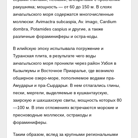
ракушняка; мощность — от 60 до 150 м. В слоях
акчагыльского моpя содержатся многочисленные
моллюски: Avimactra subcaspia, Av. imago, Cardium
dombra, Potamides caspius и другие, а также
различные фораминиферы и остра-коды.
В илийскую эпоху испытывала погружение и
Туранская плита, в результате чего воды
акчагыльского моря проникли через район Узбоя в
Кызылкумы и Восточное Приаралье, где возникло
обширное озеро-море, пополняемое водами пра-
Амударьи и пра-Сырдарьи. В нем отлагались глины,
пески, мергели, выделяемые в кушкантаускую,
заирскую и шахшахскую свиты, мощность которых 80
—100 м. В этих отложениях встречаются морские и
пресноводные моллюски, остракоды и
фораминиферы.
Таким образом, вслед за крупными региональными