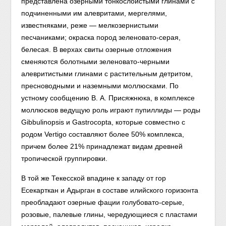
представлена озерными тонкослоистыми глинами с
подчиненными им алевритами, мергелями,
известняками, реже — мелкозернистыми
песчаниками; окраска пород зеленовато-серая,
белесая. В верхах свиты озерные отложения
сменяются болотными зеленовато-черными
алевритистыми глинами с растительным детритом,
пресноводными и наземными моллюсками. По
устному сообщению В. А. Присяжнюка, в комплексе
моллюсков ведущую роль играют пупиллиды — роды
Gibbulinopsis и Gastrocopta, которые совместно с
родом Vertigo составляют более 50% комплекса,
причем более 21% принадлежат видам древней
тропической группировки.
В той же Текесской впадине к западу от гор
Есекарткан и Адырган в составе илийского горизонта
преобладают озерные фации голубовато-серые,
розовые, палевые глины, чередующиеся с пластами