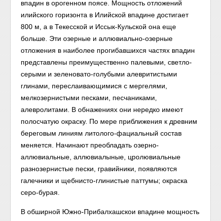
впадин в орогенном поясе. Мощность отложений
илийского горизонта в Илийской впадине достигает
800 м, а в Текесской и Иссык-Кульской она еще
больше. Эти озерные и аллювиально-озерные
отложения в наиболее прогибавшихся частях впадин
представлены преимущественно палевыми, светло-
серыми и зеленовато-голубыми алевритистыми
глинами, переслаивающимися с мергелями,
мелкозернистыми песками, песчаниками,
алевролитами. В обнажениях они нередко имеют
полосчатую окраску. По мере приближения к древним
береговым линиям литолого-фациальный состав
меняется. Начинают преобладать озерно-
аллювиальные, аллювиалыные, цролювиальные
разнозернистые пески, гравийники, появляются
галечники и щебнисто-глинистые паттумы; окраска
серо-бурая.
В обширной Южно-Прибалхашскои впадине мощность