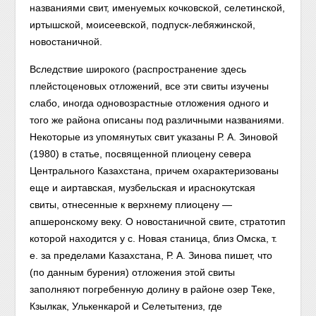
названиями свит, именуемых кочковской, селетинской,
иртышской, моисеевской, подпуск-лебяжинской,
новостаничной.
Вследствие широкого (распространение здесь
плейстоценовых отложений, все эти свиты изучены
слабо, иногда одновозрастные отложения одного и
того же района описаны под различными названиями.
Некоторые из упомянутых свит указаны Р. А. Зиновой
(1980) в статье, посвященной плиоцену ceвеpa
Центрального Казахстана, причем охарактеризованы
еще и аиртавская, музбельская и ираснокутская
свиты, отнесенные к верхнему плиоцену —
апшеронскому веку. О новостаничной свите, стратотип
которой находится у с. Новая станица, близ Омска, т.
е. за пределами Казахстана, Р. А. Зинова пишет, что
(по данным бурения) отложения этой свиты
заполняют погребенную долину в районе озер Теке,
Кзылкак, Улькенкарой и Селетытениз, где