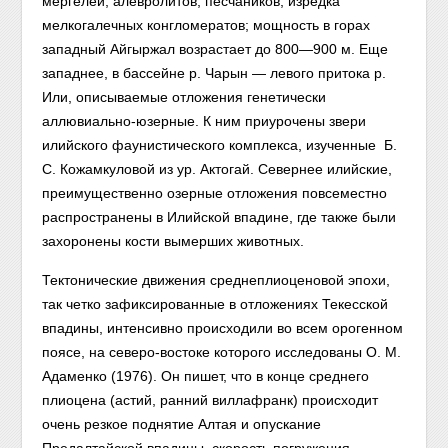
мергелей, алевролитов, песчаников, изредка
мелкогалечных конгломератов; мощность в горах
западный Айгыржал возрастает до 800—900 м. Еще
западнее, в бассейне р. Чарын — левого притока р.
Или, описываемые отложения генетически
аллювиально-юзерные. К ним приурочены звери
илийского фаунистического комплекса, изученные Б.
С. Кожамкуловой из ур. Актогай. Ceвернee илийские,
преимущественно озерные отложения повсеместно
распространены в Илийской впадине, где также были
захоронены кости вымерших животных.
Тектонические движения среднеплиоценовой эпохи,
так четко зафиксированные в отложениях Текесской
впадины, интенсивно происходили во всем орогенном
поясе, на северо-востоке которого исследованы О. М.
Адаменко (1976). Он пишет, что в конце среднего
плиоцена (астий, ранний виллафранк) происходит
очень резкое поднятие Алтая и опускание
Предалтайской впадины, скорость погружения