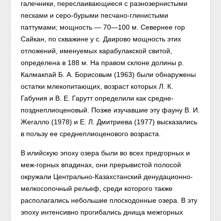
галечники, переслаивающиеся с разнозернистыми
песками и серо-бурыми песчано-глинистыми
паттумами; мощность — 70—100 м. Севернее гор
Сайкан, по скважине у с. Даирово мощность этих
отложений, именуемых карабулакской свитой,
определена в 188 м. На правом склоне долины р.
Калмакпай Б. А. Борисовым (1963) были обнаружены
остатки млекопитающих, возраст которых Л. К.
Габуния и В. Е. Гарутт определили как средне-
позднеплиоценовый. Позже изучавшие эту фауну В. И.
Жегалло (1978) и Е. Л. Дмитриева (1977) высказались
в пользу ее среднеплиоценового возраста.
В илийскую эпоху озера были во всех предгорных и
меж-горных впадинах, они прерывистой полосой
окружали Центрально-Казахстанский денудационно-
мелкосопочный рельеф, среди которого также
располагались небольшие плоскодонные озера. В эту
эпоху интенсивно прогибались днища межгорных