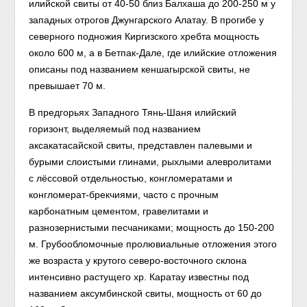
илийской свиты от 40-50 близ Балхаша до 200-250 м у
западных отрогов Джунгарского Алатау. В прогибе у
северного подножия Киргизского хребта мощность
около 600 м, а в Бетпак-Дале, где илийские отложения
описаны под названием кеншагырской свиты, не
превышает 70 м.
В предгорьях Западного Тянь-Шаня илийский
горизонт, выделяемый под названием
аксакатасайской свиты, представлен палевыми и
бурыми слоистыми глинами, рыхлыми алевролитами
с лёссовой отдельностью, конгломератами и
конгломерат-брекчиями, часто с прочным
карбонатным цементом, гравелитами и
разнозернистыми песчаниками; мощность до 150-200
м. Грубообломочные пролювиальные отложения этого
же возраста у крутого северо-восточного склона
интенсивно растущего хр. Каратау известны под
названием аксумбинской свиты, мощность от 60 до