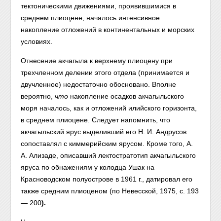
тектоническими движениями, проявившимися в
среднем плиоцене, началось интенсивное
накопление отложений в континентальных и морских
условиях.
Отнесение акчагыла к верхнему плиоцену при
трехчленном делении этого отдела (принимается и
двучленное) недостаточно обосновано. Вполне
вероятно,
что
накопление осадков акчагыльского
моря началось, как и отложений илийского горизонта,
в среднем плиоцене. Следует напомнить, что
акчагыльский ярус выделивший его Н. И. Андрусов
сопоставлял с киммерийским ярусом. Кроме того, А.
А. Ализаде, описавший лектостратотип акчагыльского
яруса по обнажениям у колодца Ушак на
Красноводском полуострове в 1961 г., датировал его
также средним плиоценом (по Невесской, 1975, с. 193
— 200
).