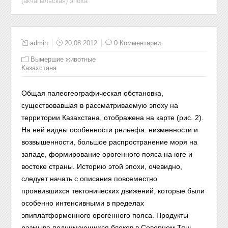
(акчагыльская) эпоха
admin
20.08.2012
0 Комментарии
Вымершие животные
Казахстана
Общая палеогеографическая обстановка,
существовавшая в рассматриваемую эпоху на
территории Казахстана, отображена на карте (рис. 2).
На ней видны особенности рельефа: низменности и
возвышенности, большое распространение моря на
западе, формирование орогенного пояса на юге и
востоке страны. Историю этой эпохи, очевидно,
следует начать с описания повсеместно
проявившихся тектонических движений, которые были
особенно интенсивными в пределах
эпиплатформенного орогенного пояса. Продукты
размыва поднимающихся блоков в Северном Тянь-