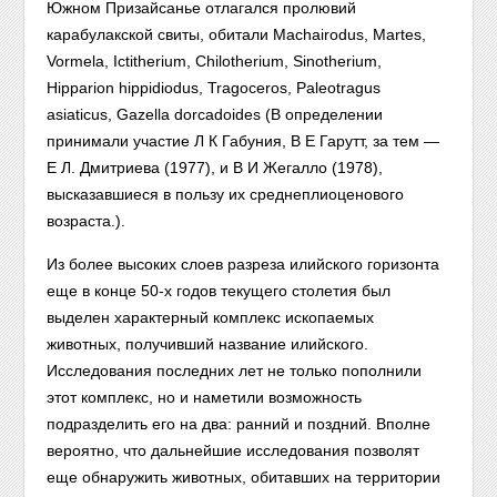
Южном Призайсанье отлагался пролювий
карабулакской свиты, обитали Machairodus, Martes,
Vormela, Ictitherium, Chilotherium, Sinotherium,
Hipparion hippidiodus, Tragoceros, Paleotragus
asiaticus, Gazella dorcadoides (В определении
принимали участие Л К Габуния, В Е Гарутт, за тем —
Е Л. Дмитриева (1977), и В И Жегалло (1978),
высказавшиеся в пользу их среднеплиоценового
возраста.).
Из более высоких слоев разреза илийского горизонта
еще в конце 50-х годов текущего столетия был
выделен характерный комплекс ископаемых
животных, получивший название илийского.
Исследования последних лет не только пополнили
этот комплекс, но и наметили возможность
подразделить его на два: ранний и поздний. Вполне
вероятно, что дальнейшие исследования позволят
еще обнаружить животных, обитавших на территории