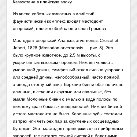
Казахстана в илийскую эпоху.
Из числа хоботных животных в илийский
фаунистический комплекс входят мастодонт
овернский, плосколобый слон и слон Громова.
Мастодонт овернский Anancus arvernensis Croizet et
Jobert, 1828 (Mastodon arvernensis — рис. 3). Это
было крупное животное, до 2,5 м высоты, с
укороченным высоким черепом. Нижняя челюсть
умеренной длины; симфизный отдел сильно укорочен
или средней длины, желобообразный, часто прямой,
а иногда отогнутый вниз. Верхние бивни обычно очень
длинные, в сечении округлые или овальные, без
эмали Молочные бивни с эмалью в виде полосы по
нижнему краю боковых поверхностей. Нижних бивней
у этого мастодонта не было. Коренные зубы состояли
из трех или четырех пар за кругленных сосцевидных
бугорков. Этот мастодонт придерживался прибрежных
зарослей, где питался сочной листвой и болотными