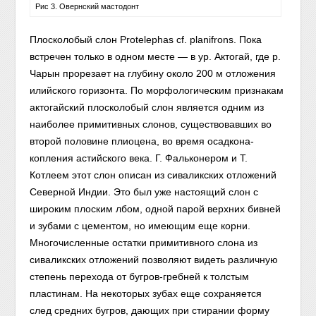
Рис 3. Овернский мастодонт
Плосколобый слон Protelephas cf. planifrons. Пока
встречен только в одном месте — в ур. Актогай, где р.
Чарын прорезает на глубину около 200 м отложения
илийского горизонта. По морфологическим признакам
актогайский плосколобый слон является одним из
наиболее примитивных слонов, существовавших во
второй половине плиоцена, во время осадкона-
копления астийского века. Г. Фальконером и Т.
Котлеем этот слон описан из сиваликских отложений
Северной Индии. Это был уже настоящий слон с
широким плоским лбом, одной парой верхних бивней
и зубами с цементом, но имеющим еще корни.
Многочисленные остатки примитивного слона из
сиваликских отложений позволяют видеть различную
степень перехода от бугров-гребней к толстым
пластинам. На некоторых зубах еще сохраняется
след средних бугров, дающих при стирании форму