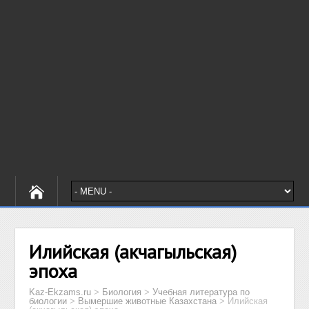
Илийская (акчагыльская)
эпоха
Kaz-Ekzams.ru
>
Биология
>
Учебная литература по
биологии
>
Вымершие животные Казахстана
>
Илийская