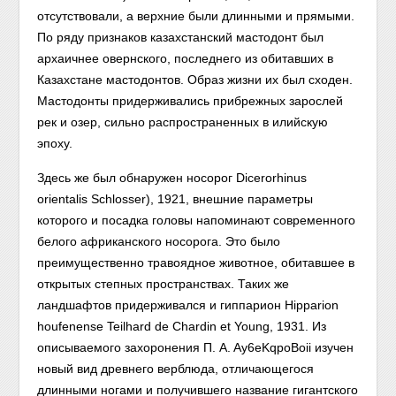
отсутствовали, а верхние были длинными и прямыми.
По ряду признаков казахстанский мастодонт был
архаичнее овернского, последнего из обитавших в
Казахстане мастодонтов. Образ жизни их был сходен.
Мастодонты придерживались прибрежных зарослей
рек и озер, сильно распространенных в илийскую
эпоху.
Здесь же был обнаружен носорог Dicerorhinus
orientalis Schlosser), 1921, внешние параметры
которого и посадка головы напоминают современного
белого африканского носорога. Это было
преимущественно травоядное животное, обитавшее в
открытых степных пространствах. Таких же
ландшафтов придерживался и гиппарион Hipparion
houfenense Teilhard de Chardin et Young, 1931. Из
описываемого захоронения П. A. Ay6eKqpoBoii изучен
новый вид древнего верблюда, отличающегося
длинными ногами и получившего название гигантского