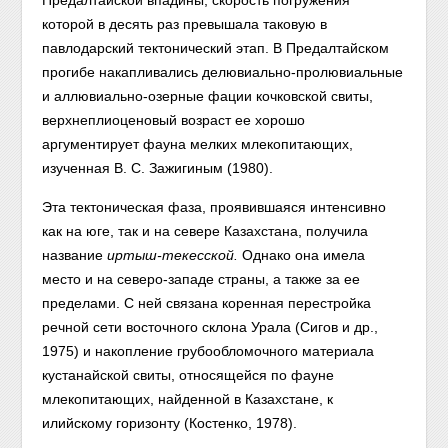
которой в десять раз превышала таковую в
павлодарский тектонический этап. В Предалтайском
прогибе накапливались делювиально-пролювиальные
и аллювиально-озерные фации кочковской свиты,
верхнеплиоценовый возраст ее хорошо
аргументирует фауна мелких млекопитающих,
изученная В. С. Зажигиным (1980).
Эта тектоническая фаза, проявившаяся интенсивно
как на юге, так и на севере Казахстана, получила
название
иртыш-текесской.
Однако она имела
место и на северо-западе страны, а также за ее
пределами. С ней связана коренная перестройка
речной сети восточного склона Урала (Сигов и др.,
1975) и накопление грубообломочного материала
кустанайской свиты, относящейся по фауне
млекопитающих, найденной в Казахстане, к
илийскому горизонту (Костенко, 1978).