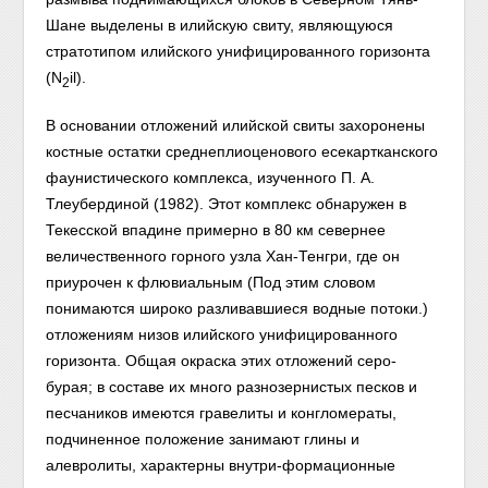
Шане выделены в илийскую свиту, являющуюся
стратотипом илийского унифицированного горизонта
(N
il).
2
В основании отложений илийской свиты захоронены
костные остатки среднеплиоценового есекартканского
фаунистического комплекса, изученного П. А.
Тлеубердиной (1982). Этот комплекс обнаружен в
Текесской впадине примерно в 80 км севернее
величественного горного узла Хан-Тенгри, где он
приурочен к флювиальным (Под этим словом
понимаются широко разливавшиеся водные потоки.)
отложениям низов илийского унифицированного
горизонта. Общая окраска этих отложений серо-
бурая; в составе их много разнозернистых песков и
песчаников имеются гравелиты и конгломераты,
подчиненное положение занимают глины и
алевролиты, характерны внутри-формационные