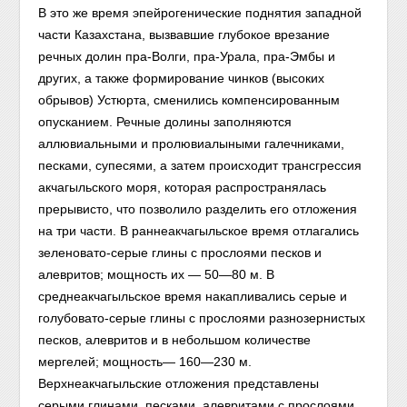
В это же время эпейрогенические поднятия западной
части Казахстана, вызвавшие глубокое врезание
речных долин пра-Волги, пра-Урала, пра-Эмбы и
других, а также формирование чинков (высоких
обрывов) Устюрта, сменились компенсированным
опусканием. Речные долины заполняются
аллювиальными и пролювиалыными галечниками,
песками, супесями, а затем происходит трансгрессия
акчагыльского моря, которая распространялась
прерывисто, что позволило разделить его отложения
на три части. В раннеакчагыльское время отлагались
зеленовато-серые глины с прослоями песков и
алевритов; мощность их — 50—80 м. В
среднеакчагыльское время накапливались серые и
голубовато-серые глины с прослоями разнозернистых
песков, алевритов и в небольшом количестве
мергелей; мощность— 160—230 м.
Верхнеакчагыльские отложения представлены
серыми глинами, песками, алевритами с прослоями