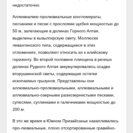
недостаточно.
Аллювиалмю-пролювиальные конгломераты,
песчаники и пески с прослоями щебня мощностью до
50 м, залегающие в долинах Горного Алтая,
выделены в кызылгирскую свиту. Моллюски
левантинского типа, содержащиеся в этих
отложениях, позволяют относить их к илийскому
горизонту. Во второй половине плиоцена в речных
долинах Рудного Алтая аккумулировались осадки
вторушкинской свиты, содержащие остатки
ископаемых грызунов. Представлены они
аллювиально-пролювиальными, аллювиальными и
аллювиально-озерными разнозернистыми песками,
супесями, суглинками и галечниками мощностью до
200 м.
В это же время в Южном Призайсанье накапливались
про-лювиальные, плохо отсортированные гравийно-