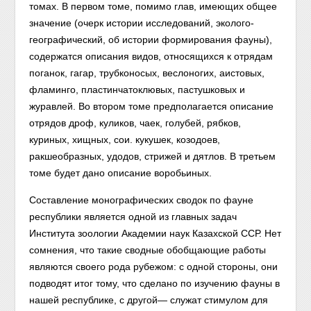
томах. В первом томе, помимо глав, имеющих общее
значение (очерк истории исследований, эколого-
географический, об истории формирования фауны),
содержатся описания видов, относящихся к отрядам
поганок, гагар, трубконосых, веслоногих, аистовых,
фламинго, пластинчатоклювых, пастушковых и
журавлей. Во втором томе предполагается описание
отрядов дроф, куликов, чаек, голубей, рябков,
куриных, хищных, сои. кукушек, козодоев,
ракшеобразных, удодов, стрижей и дятлов. В третьем
томе будет дано описание воробьиных.
Составление монографических сводок по фауне
республики является одной из главных задач
Института зоологии Академии наук Казахской ССР. Нет
сомнения, что такие сводные обобщающие работы
являются своего рода рубежом: с одной стороны, они
подводят итог тому, что сделано по изучению фауны в
нашей республике, с другой— служат стимулом для