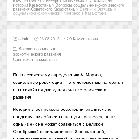
Kaz-Ekzams.ru
>
История Казахстана
>
Учебники по
истории Казахстана
>
Вопросы социально-экономического
развития Советского Казахстана
>
Великий Октябрь и
социально-экономический прогресс в Казахстане
admin
26.08.2012
0 Комментарии
Вопросы социально-
экономического развития
Советского Казахстана
По классическому определению К. Маркса,
социальные революции — это локомотивы истории, т.
е. величайшая движущая сила исторического
развития.
История знает немало революций, значительно
продвинувших общество по пути прогресса, но ни
одна из них не может сравниться с Великой
Октябрьской социалистической революцией,