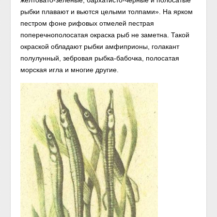
желтовато-зеленые, бархатисто-черные и полосатые
рыбки плавают и вьются целыми толпами». На ярком
пестром фоне рифовых отмелей пестрая
поперечнополосатая окраска рыб не заметна. Такой
окраской об
ладают рыбки амфиприоны, голакант
полулунный, зебровая рыбка-бабочка, полосатая
морская игла и многие другие.