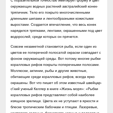
С поразительной точностью имитирует форму и цвет
окружающих водных растений австралийский конек-
тряпичник. Тело его покрыто многочисленными
длинными шипами и лентообразными кожистыми
выростами. Создается впечатление, что весь конек
нарядился тряпками, лентами, окрашенными под цвет
водорослей, среди которых он прячется.
Совсем незаметной становится рыба, если один из
цветов ее поперечной полосатой окраски совпадает с
фоном окружающей среды. Вот потому многие рыбки
коралловых рифов покрыты поперечными полосами.
Моллюски, актинии, рыбы и другие животные,
обитающие среди коралловых рифов, всегда ярко
окрашены. Вот что пишет об этом известный швейцар-
с\’кий ученый Келлер в книге «Жизнь моря»: «Рыбки
коралловых рифов представляют собой наиболее
изящное зрелище. Цвета их не уступают в яркости и
блеске тропическим бабочкам и птицам. Лазоревые,