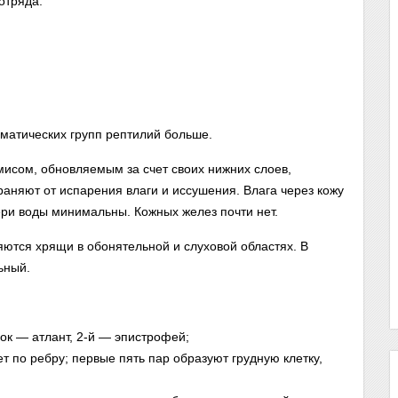
отряда:
матических групп рептилий больше.
исом, обновляемым за счет своих нижних слоев,
раняют от испарения влаги и иссушения. Влага через кожу
ери воды минимальны. Кожных желез почти нет.
яются хрящи в обонятельной и слуховой областях. В
ьный.
ок — атлант, 2-й — эпистрофей;
ет по ребру; первые пять пар образуют грудную клетку,