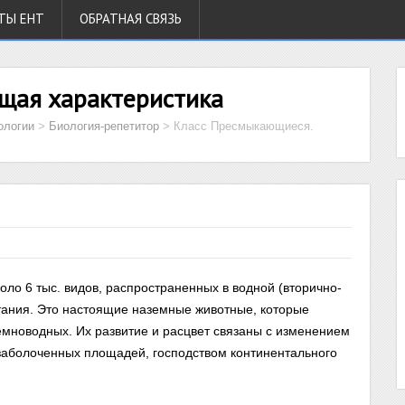
ТЫ ЕНТ
ОБРАТНАЯ СВЯЗЬ
щая характеристика
ологии
>
Биология-репетитор
>
Класс Пресмыкающиеся.
ло 6 тыс. видов, распространенных в водной (вторично-
итания. Это настоящие наземные животные, которые
земноводных. Их развитие и расцвет связаны с изменением
заболоченных площадей, господством континентального