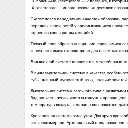
пояснично-крестцового — 2 позвонка, к которы
хвостового — иногда несколько десятков позвон
Скелет пояса передних конечностей образован па
передних конечностей у пресмыкающихся прочнее,
строению конечностям амфибий.
Тазовый пояс образован парными, сросшимися се
конечности имеют характерное для наземных живо
В мышечной системе появляются межреберные мы
В пищеварительной системе в качестве особеннос
зубы, длинный мускулистый язык, наличие зачаточ
Дыхательная система легочного типа с развитыми
Задняя часть легких часто вытянута и превращена
температура воздуха, тем чаще совершаются дых
Кровеносная система замкнутая. Два круга крово
четырехкамерное. Артериальный ствол разделен на