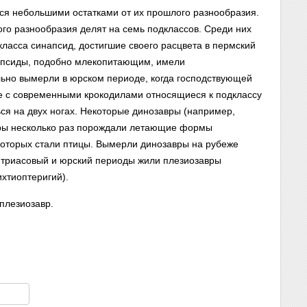
 небольшими остатками от их прошлого разнообразия.
го разнообразия делят на семь подклассов. Среди них
ласса синапсид, достигшие своего расцвета в пермский
апсиды, подобно млекопитающим, имели
но вымерли в юрском периоде, когда господствующей
е с современными крокодилами относящиеся к подклассу
ся на двух ногах. Некоторые динозавры (например,
вры несколько раз порождали летающие формы
 которых стали птицы. Вымерли динозавры на рубеже
в триасовый и юрский периоды жили плезиозавры
ихтиоптеригий).
плезиозавр.
am
тправить