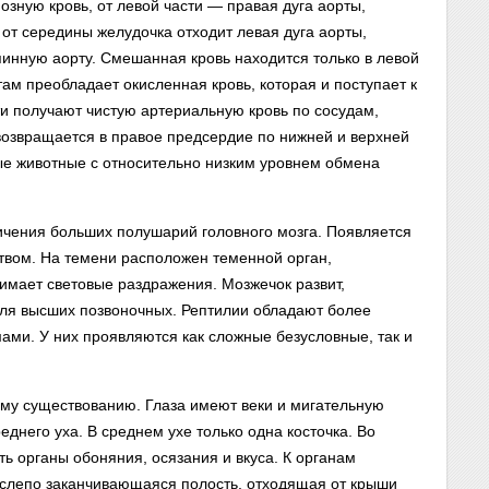
озную кровь, от левой части — правая дуга аорты,
от середины желудочка отходит левая дуга аорты,
спинную аорту. Смешанная кровь находится только в левой
там преобладает окисленная кровь, которая и поступает к
и получают чистую артериальную кровь по сосудам,
возвращается в правое предсердие по нижней и верхней
 животные с относительно низким уровнем обмена
ичения больших полушарий головного мозга. Появляется
твом. На темени расположен теменной орган,
мает световые раздражения. Мозжечок развит,
для высших позвоночных. Рептилии обладают более
и. У них проявляются как сложные безусловные, так и
ому существованию. Глаза имеют веки и мигательную
реднего уха. В среднем ухе только одна косточка. Во
ть органы обоняния, осязания и вкуса. К органам
 слепо заканчивающаяся полость, отходящая от крыши