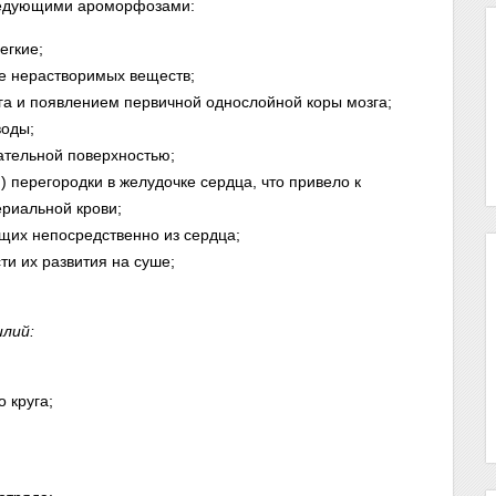
ледующими ароморфозами:
егкие;
е нерастворимых веществ;
а и появлением первичной однослойной коры мозга;
воды;
ательной поверхностью;
) перегородки в желудочке сердца, что привело к
ериальной крови;
щих непосредственно из сердца;
и их развития на суше;
лий:
 круга;