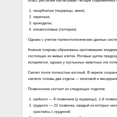
Класс рептилий насчитывает четыре современных 
чешуйчатые (ящерицы, змеи);
черепахи;
крокодилы;
клювоголовые (гаттерии).
Однако с учетом палеонтологических данных систе
Кожные покровы образованы ороговевшим эпидерм
состоящих из живых клеток. Роговые щитки предох
испаряется, однако у пустынных животных эти пот
Скелет почти полностью костный. В черепе сохран
скелете головы два отдела — мозговой и висцерал
Позвоночник состоит из следующих отделов:
шейного — 8 позвонков (у ящерицы), 1-й позвон
грудного — 22 позвонка, каждый из которых нес
срастаясь с грудиной;