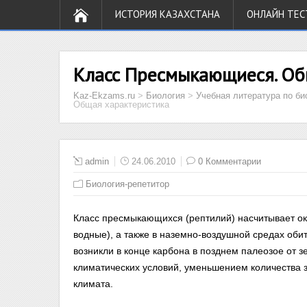
ИСТОРИЯ КАЗАХСТАНА
ОНЛАЙН ТЕС
Класс Пресмыкающиеся. Об
Kaz-Ekzams.ru
>
Биология
>
Учебная литература по би
Общая характеристика
admin
24.06.2010
0 Комментарии
Биология-репетитор
Класс пресмыкающихся (рептилий) насчитывает око
водные), а также в наземно-воздушной средах об
возникли в конце карбона в позднем палеозое от 
климатических условий, уменьшением количества 
климата.