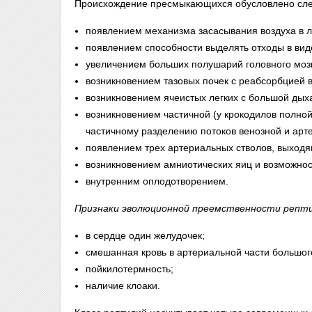
Происхождение пресмыкающихся обусловлено с
появлением механизма засасывания воздуха в л
появлением способности выделять отходы в вид
увеличением больших полушарий головного мозг
возникновением тазовых почек с реабсорбцией 
возникновением ячеистых легких с большой дых
возникновением частичной (у крокодилов полной
частичному разделению потоков венозной и арт
появлением трех артериальных стволов, выходя
возникновением амниотических яиц и возможност
внутренним оплодотворением.
Признаки эволюционной преемственности репти
в сердце один желудочек;
смешанная кровь в артериальной части большого
пойкилотермность;
наличие клоаки.