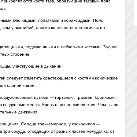
м прикрепляются кости таза, образующие тазовый пояс;
ков.
рными ключицами, лопатками и коракоидами. Пояс
 чем у амфибий, а сами конечности аналогичны по
далищными, подвздошными и лобковыми костями. Задние
тных строение.
шцы, участвующие в дыхании.
тей следует отметить срастающиеся с костями конические
ной слепой кишки.
 воздухоносными путями — гортанью, трахеей, бронхами.
 в воздушные мешки. Кровь в них не окисляется. Чем выше
ательные движения.
обращения. Сердце трехкамерное, у крокодилов —
 три сосуда, отходящих от разных частей желудочка: от