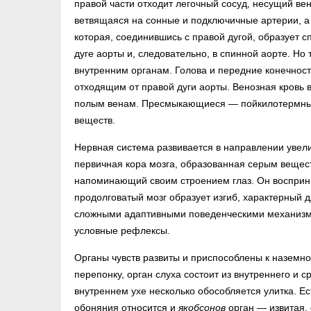
правой части отходит легочный сосуд, несущий вен
ветвящаяся на сонные и подключичные артерии, а 
которая, соединившись с правой дугой, образует 
дуге аорты и, следовательно, в спинной аорте. Но 
внутренним органам. Голова и передние конечност
отходящим от правой дуги аорты. Венозная кровь 
полым венам. Пресмыкающиеся — пойкилотермные
веществ.
Нервная система развивается в направлении увел
первичная кора мозга, образованная серым вещес
напоминающий своим строением глаз. Он восприни
продолговатый мозг образует изгиб, характерный 
сложными адаптивными поведенческими механизмам
условные рефлексы.
Органы чувств развиты и приспособлены к наземн
перепонку, орган слуха состоит из внутреннего и с
внутреннем ухе несколько обособляется улитка. Ес
обоняния относится и
якобсонов
орган — извитая,