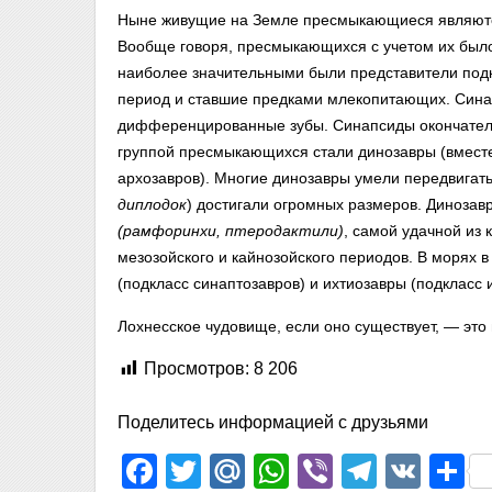
Ныне живущие на Земле пресмыкающиеся являются
Вообще говоря, пресмыкающихся с учетом их было
наиболее значительными были представители подк
период и ставшие предками млекопитающих. Син
дифференцированные зубы. Синапсиды окончатель
группой пресмыкающихся стали динозавры (вмест
архозавров). Многие динозавры умели передвигать
диплодок
) достигали огромных размеров. Диноза
(рамфоринхи, птеродактили)
, самой удачной из
мезозойского и кайнозойского периодов. В морях 
(подкласс синаптозавров) и ихтиозавры (подкласс 
Лохнесское чудовище, если оно существует, — это 
Просмотров:
8 206
Поделитесь информацией с друзьями
Facebook
Twitter
Mail.Ru
WhatsApp
Viber
Telegr
VK
О