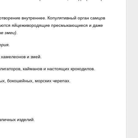
отворение внутреннее. Копулятивный орган самцов
ечаются яйцеживородящие пресмыкающиеся и даже
ие змеи)
.
ерия
.
 хамелеонов и змей.
лигаторов, кайманов и настоящих крокодилов.
х, бокошейных, морских черепах.
зличных изделий.