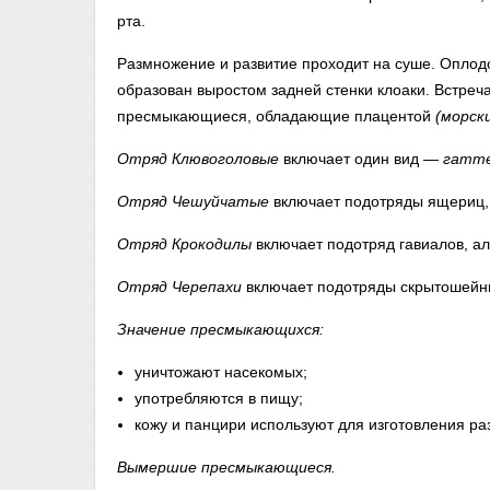
рта.
Размножение и развитие проходит на суше. Оплод
образован выростом задней стенки клоаки. Встр
пресмыкающиеся, обладающие плацентой
(морск
Отряд Клювоголовые
включает один вид —
гатт
Отряд Чешуйчатые
включает подотряды ящериц,
Отряд Крокодилы
включает подотряд гавиалов, ал
Отряд Черепахи
включает подотряды скрытошейны
Значение пресмыкающихся:
уничтожают насекомых;
употребляются в пищу;
кожу и панцири используют для изготовления ра
Вымершие пресмыкающиеся.