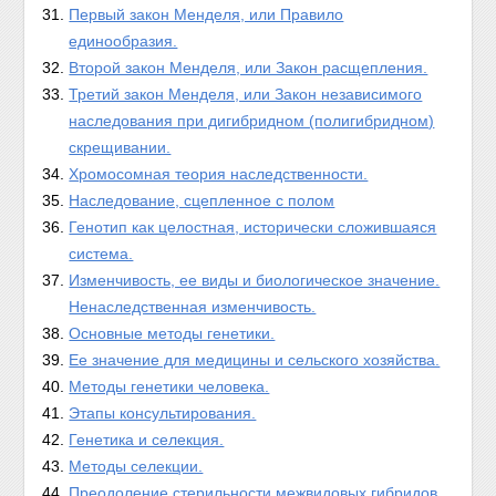
Первый закон Менделя, или Правило
единообразия.
Второй закон Менделя, или Закон расщепления.
Третий закон Менделя, или Закон независимого
наследования при дигибридном (полигибридном)
скрещивании.
Хромосомная теория наследственности.
Наследование, сцепленное с полом
Генотип как целостная, исторически сложившаяся
система.
Изменчивость, ее виды и биологическое значение.
Ненаследственная изменчивость.
Основные методы генетики.
Ее значение для медицины и сельского хозяйства.
Методы генетики человека.
Этапы консультирования.
Генетика и селекция.
Методы селекции.
Преодоление стерильности межвидовых гибридов.