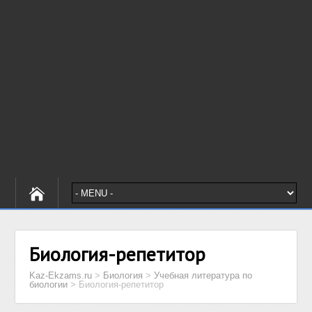
Биология-репетитор
Kaz-Ekzams.ru
>
Биология
>
Учебная литература по
биологии
>
Биология-репетитор