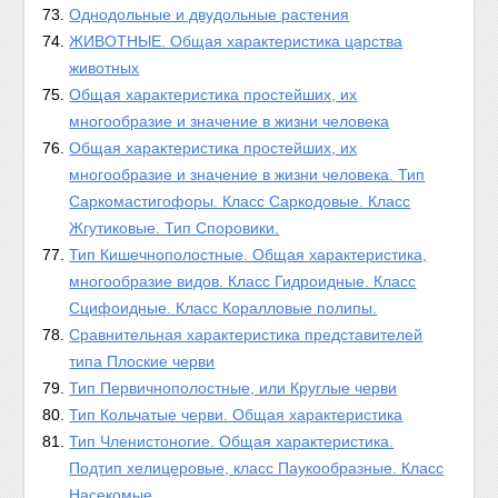
Однодольные и двудольные растения
ЖИВОТНЫЕ. Общая характеристика царства
животных
Общая характеристика простейших, их
многообразие и значение в жизни человека
Общая характеристика простейших, их
многообразие и значение в жизни человека. Тип
Саркомастигофоры. Класс Саркодовые. Класс
Жгутиковые. Тип Споровики.
Тип Кишечнополостные. Общая характеристика,
многообразие видов. Класс Гидроидные. Класс
Сцифоидные. Класс Коралловые полипы.
Сравнительная характеристика представителей
типа Плоские черви
Тип Первичнополостные, или Круглые черви
Тип Кольчатые черви. Общая характеристика
Тип Членистоногие. Общая характеристика.
Подтип хелицеровые, класс Паукообразные. Класс
Насекомые.