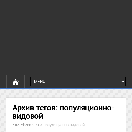
Архив тегов:
популяционно-
видовой
Kaz-Ekzams.ru
>
популяционно-видовой