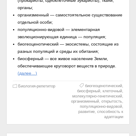
(прокариоты, одноклеточные эукариоты), ткани,
органы;
организменный — самостоятельное существование
отдельной особи;
популяционно-видовой — элементарная
эволюционирующая единица — популяция;
биогеоценотический — экосистемы, состоящие из
разных популяций и среды их обитания;
биосферный — все живое население Земли,
обеспечивающее круговорот веществ в природе.
(далее…)
,
биогеоценотический
Биология-репетитор
,
,
биосферный
клеточный
,
молекулярно-генетический
,
,
организменный
открытость
,
популяционно-видовой
,
развитие
способность к
адаптации