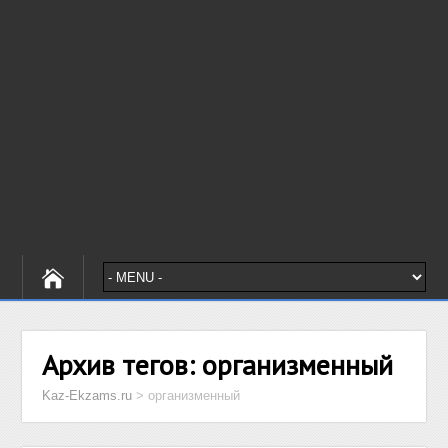
Архив тегов:
организменный
Kaz-Ekzams.ru
>
организменный