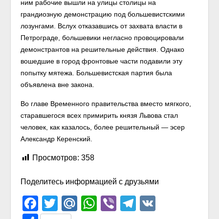
ним рабочие вышли на улицы столицы на
грандиозную демонстрацию под большевистскими
лозунгами. Вслух отказавшись от захвата власти в
Петрограде, большевики негласно провоцировали
демонстрантов на решительные действия. Однако
вошедшие в город фронтовые части подавили эту
попытку мятежа. Большевистская партия была
объявлена вне закона.
Во главе Временного правительства вместо мягкого,
старавшегося всех примирить князя Львова стал
человек, как казалось, более решительный — эсер
Александр Керенский.
Просмотров:
358
Поделитесь информацией с друзьями
Facebook
Twitter
Mail.Ru
WhatsApp
Viber
Telegram
VK