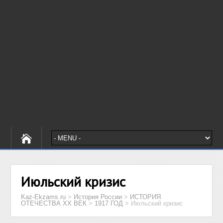
Июльский кризис
Kaz-Ekzams.ru
>
История России
>
ИСТОРИЯ
ОТЕЧЕСТВА XX ВЕК
>
1917 ГОД
>
Июльский кризис