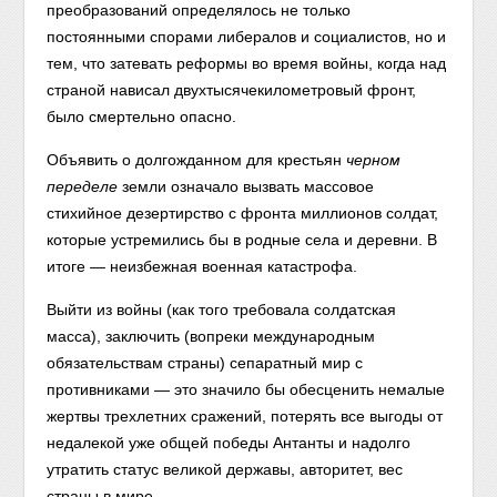
преобразований определялось не только
постоянными спорами либералов и социалистов, но и
тем, что затевать реформы во время войны, когда над
страной нависал двухтысячекилометровый фронт,
было смертельно опасно.
Объявить о долгожданном для крестьян
черном
переделе
земли означало вызвать массовое
стихийное дезертирство с фронта миллионов солдат,
которые устремились бы в родные села и деревни. В
итоге — неизбежная военная катастрофа.
Выйти из войны (как того требовала солдатская
масса), заключить (вопреки международным
обязательствам страны) сепаратный мир с
противниками — это значило бы обесценить немалые
жертвы трехлетних сражений, потерять все выгоды от
недалекой уже общей победы Антанты и надолго
утратить статус великой державы, авторитет, вес
страны в мире.