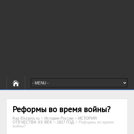
Реформы во время войны?
Kaz-Ekzams.ru
>
История России
>
ИСТОРИЯ
ОТЕЧЕСТВА XX ВЕК
>
1917 ГОД
>
Реформы во время
войны?