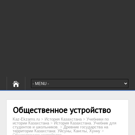
Общественное устройство
Kaz-Ekzams.ru
>
История Казахстана
>
Учебники по
истории Казахстана
>
История Казахстана. Учебник для
студентов и школьников.
>
Древние государства на
территории Казахстана: Уйсуны, Канглы, Хунну
>
Общественное устройство