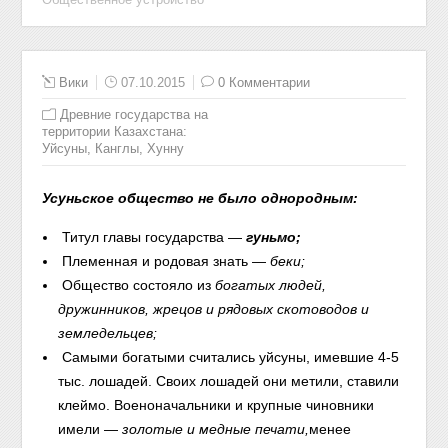
Вики
07.10.2015
0 Комментарии
Древние государства на
территории Казахстана:
Уйсуны, Канглы, Хунну
Усуньское общество не было однородным:
Титул главы государства —
гуньмо;
Племенная и родовая знать —
беки;
Общество состояло из
богатых людей,
дружинников, жрецов и рядовых скотоводов и
земледельцев;
Самыми богатыми считались уйсуны, имевшие 4-5
тыс. лошадей. Своих лошадей они метили, ставили
клеймо. Военоначальники и крупные чиновники
имели —
золотые и медные печати,
менее