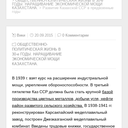
>
ОБЩЕСТВЕННО-ПОЛИТИЧЕСКАЯ ЖИЗНЬ В 30-е
ГОДЫ. НАРАЩИВАНИЕ ЭКОНОМИЧЕСКОЙ МОЩИ
КАЗАХСТАНА.
>
Развитие Казахской ССР в предвоенные
годы
Вики
20.09.2015
0 Комментарии
ОБЩЕСТВЕННО-
ПОЛИТИЧЕСКАЯ ЖИЗНЬ В
30-е ГОДЫ. НАРАЩИВАНИЕ
ЭКОНОМИЧЕСКОЙ МОЩИ
КАЗАХСТАНА.
В 1939 г. взят курс на расширение индустриальной
мощи, укрепление обороноспособности. В третьей
пятилетке Каз ССР должна была стать крупной
базой
производства цветных металлов, добычи угля, нефти
район развитого сельского
хозяйства.
В 1938-1941 гг.
реконструирован Карсакпайский медеплавильный
завод, построен Джезказганский медеплавильный
комбинат.
Введены трудовые книжки, государственное