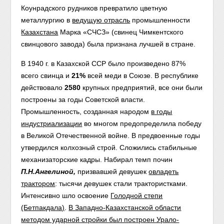
Коунрадского рудников превратило цветную
металлургию в
ведущую отрасль
промышленности
Казахстана
Марка «СЧСЗ» (свинец Чимкентского
свинцового завода) была признана лучшей в стране.
В 1940 г. в Казахской ССР было произведено 87%
всего свинца и
21%
всей меди в Союзе. В республике
действовало
2580
крупных предприятий, все они были
построены за годы Советской власти.
Промышленность, созданная народом
в годы
индустриализации
во многом предопределила победу
в Великой Отечественной войне.
В предвоенные годы
утвердился колхозный строй. Сложились стабильные
механизаторские кадры. Набирал темп почин
П.Н.Ангелиной,
призвавшей девушек
овладеть
трактором
: тысячи девушек стали трактористками.
Интенсивно шло освоение
Голодной степи
(Бетпакдала)
.
В Западно-Казахстанской области
методом ударной стройки был построен Урало-