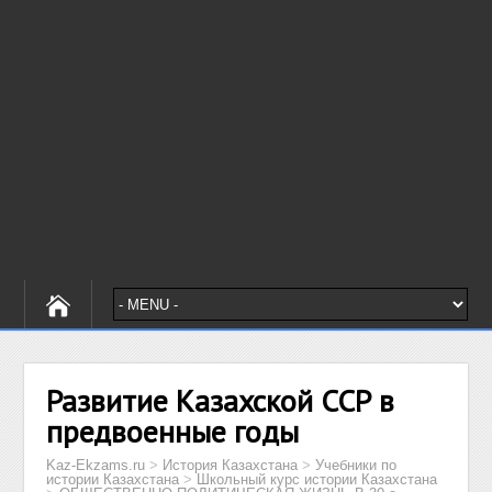
Развитие Казахской ССР в
предвоенные годы
Kaz-Ekzams.ru
>
История Казахстана
>
Учебники по
истории Казахстана
>
Школьный курс истории Казахстана