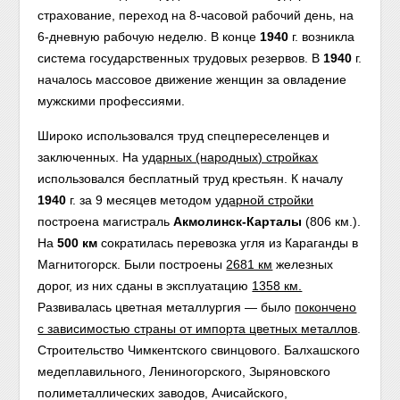
страхование, переход на 8-часовой рабочий день, на
6-дневную рабочую неделю. В конце
1940
г. возникла
система государственных трудовых резервов. В
1940
г.
началось массовое движение женщин за овладение
мужскими профессиями.
Широко использовался труд спецпереселенцев и
заключенных. На
ударных (народных) стройках
использовался бесплатный труд крестьян.
К началу
1940
г. за 9 месяцев методом
ударной стройки
построена магистраль
Акмолинск-Карталы
(806 км.).
На
500 км
сократилась перевозка угля из Караганды в
Магнитогорск. Были построены
2681 км
железных
дорог, из них сданы в эксплуатацию
1358 км.
Развивалась цветная металлургия — было
покончено
с зависимостью страны от импор
та цветных мет
аллов
.
Строительство Чимкентского свинцового. Балхашского
медеплавильного, Лениногорского, Зыряновского
полиметаллических заводов, Ачисайского,