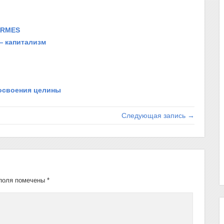
ORMES
— капитализм
освоения целины
Следующая запись →
поля помечены
*