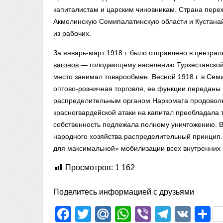
капиталистам и царским чиновникам.
Страна переж
Акмолинскую Семипалатинскую области и Кустана
из рабочих.
За январь-март 1918 г. было отправлено в центра
вагонов
— голодающему населению Туркестанской
место занимал товарообмен. Весной 1918 г. в Сем
оптово-розничная торговля, ее функции переданы
распределительным органом Наркомата продовол
красногвардейской атаки на капитал преобладала 
собственность подлежала полному уничтожению. 
народного хозяйства распределительный принцип.
для максимальной» мобилизации всех внутренних р
Просмотров:
1 162
Поделитесь информацией с друзьями
Facebook
Twitter
Mail.Ru
WhatsApp
Viber
Telegr
VK
О