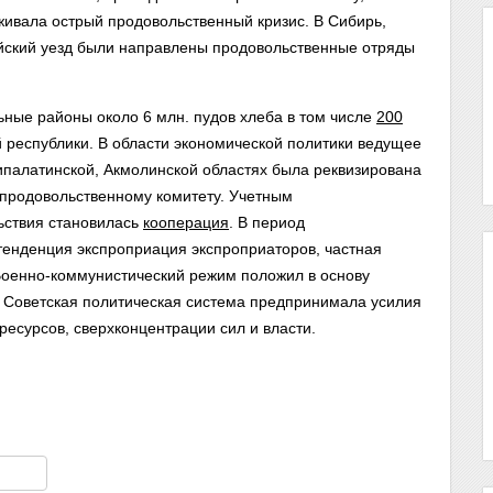
ивала острый продовольственный кризис. В Сибирь,
йский уезд были направлены продовольственные отряды
льные районы около 6 млн. пудов хлеба в том числе
200
 республики.
В области экономической политики ведущее
ипалатинской, Акмолинской областях была реквизирована
 продовольственному комитету. Учетным
ьствия становилась
кооперация
.
В период
тенденция экспроприация экспроприаторов, частная
Военно-коммунистический режим положил в основу
 Советская политическая система предпринимала усилия
есурсов, сверхконцентрации сил и власти.
am
тправить