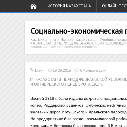
ИСТОРИЯ КАЗАХСТАНА
ОНЛАЙН ТЕС
Социально-экономическая 
Kaz-Ekzams.ru
>
История Казахстана
>
Учебники по ис
КАЗАХСТАН В ПЕРИОД ФЕВРАЛЬСКОЙ РЕВОЛЮЦИИ 
экономическая политика большевиков
Вики
19.09.2015
0 Комментарии
КАЗАХСТАН В ПЕРИОД ФЕВРАЛЬСКОЙ РЕВОЛЮ
И ОКТЯБРЬСКОГО ПЕРЕВОРОТА 1917 г.
Весной 1918 г. были изданы декреты о национализ
копей. Риддерских рудников, Эмбинских нефтяных
железных дорог, Иртышского и Аральского пароход
На предприятиях был введен восьмичасовой рабоч
Крестьянам-беднякам было возвращено 3,5 млн. д