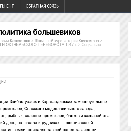
ТЫ ЕНТ
ОБРАТНАЯ СВЯЗЬ
политика большевиков
тории Казахстана
>
Школьный курс истории Казахстана
>
И ОКТЯБРЬСКОГО ПЕРЕВОРОТА 1917 г.
>
Социально-
ЦИИ
ации Экибастузских и Карагандинских каменноугольных
 промыслов, Спасского медеплавильного завода,
ств, рыбных, соляных промыслов, банков и казначейства
ий день, на шахтах и рудниках — шестичасовой.
есятин земли, принадлежавшей ранее казачеству,