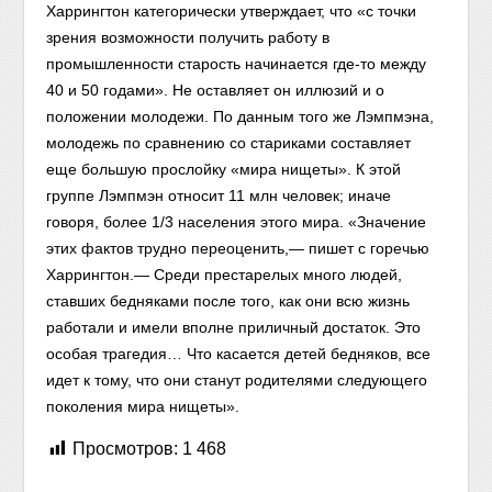
Харрингтон категорически утверждает, что «с точки
зрения возможности получить работу в
промышленности старость начинается где-то между
40 и 50 годами». Не оставляет он иллюзий и о
положении молодежи. По данным того же
Лэмпмэна,
молодежь по сравнению со стариками составляет
еще большую прослойку «мира нищеты». К этой
группе Лэмпмэн относит 11 млн человек; иначе
говоря, более 1/3 населения этого мира. «Значение
этих фактов трудно переоценить,— пишет с горечью
Харрингтон.— Среди престарелых много людей,
ставших бедняками после того, как они всю жизнь
работали и имели вполне приличный достаток. Это
особая трагедия… Что касается детей бедняков, все
идет к тому, что они станут родителями следующего
поколения мира нищеты».
Просмотров:
1 468