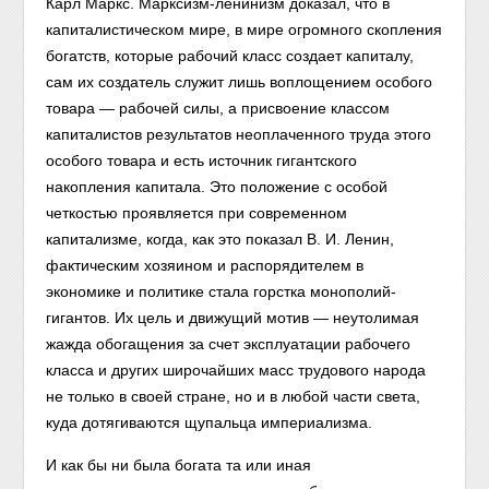
Карл Маркс. Марксизм-ленинизм доказал, что в
капиталистическом мире, в мире огромного скопления
богатств, которые рабочий класс создает капиталу,
сам их создатель служит лишь воплощением особого
товара — рабочей силы, а присвоение классом
капиталистов результатов неоплаченного труда этого
особого товара и есть источник гигантского
накопления капитала. Это положение с особой
четкостью проявляется при современном
капитализме, когда, как это показал В. И. Ленин,
фактическим хозяином и распорядителем в
экономике и политике стала горстка монополий-
гигантов. Их цель и движущий мотив — неутолимая
жажда обогащения за счет эксплуатации рабочего
класса и других широчайших масс трудового народа
не только в своей стране, но и в любой части света,
куда дотягиваются щупальца империализма.
И как бы ни была богата та или иная