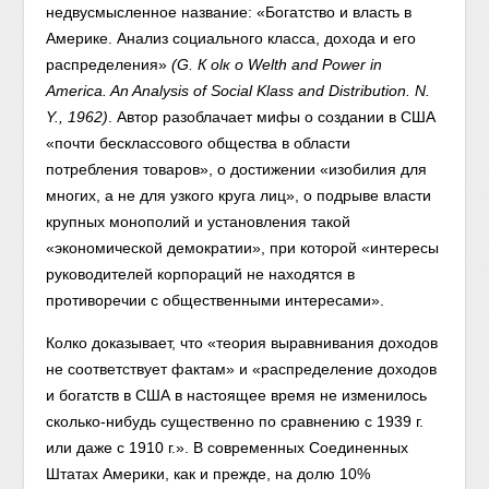
недвусмысленное название: «Богатство и власть в
Америке. Анализ социального класса, дохода и его
распределения»
(
G. К оlк о Welth and Power in
America. An Analysis of Social Klass and Distribution. N.
Y., 1962
)
. Автор разоблачает мифы о создании в США
«почти бесклассового общества в области
потребления товаров», о достижении «изобилия для
многих, а не для узкого круга лиц», о подрыве власти
крупных монополий и установления такой
«экономической демократии», при которой «интересы
руководителей корпораций не находятся в
противоречии с общественными интересами».
Колко доказывает, что «теория выравнивания доходов
не соответствует фактам» и «распределение доходов
и богатств в США в настоящее время не изменилось
сколько-нибудь существенно по сравнению с 1939 г.
или даже с 1910 г.». В современных Соединенных
Штатах Америки, как и прежде, на долю 10%