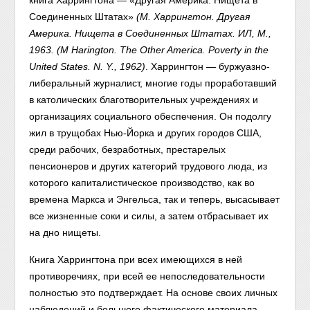
книга
Харрингтона — «Другая Америка. Нищета в
Соединенных Штатах»
(М. Харрингтон. Другая
Америка. Нищета в Соединенных Штатах. ИЛ, М.,
1963. (М Harington. The Other America. Poverty in the
United States. N. Y., 1962)
. Харрингтон — буржуазно-
либеральный журналист, многие годы проработавший
в католических благотворительных учреждениях и
организациях социального обеспечения. Он подолгу
жил в трущобах Нью-Йорка и других городов США,
среди рабочих, безработных, престарелых
пенсионеров и других категорий трудового люда, из
которого капиталистическое производство, как во
времена Маркса и Энгельса, так и теперь, высасывает
все жизненные соки и силы, а затем отбрасывает их
на дно нищеты.
Книга Харрингтона при всех имеющихся в ней
противоречиях, при всей ее непоследовательности
полностью это подтверждает. На основе своих личных
наблюдений и большого фактического материала —