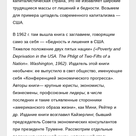
капиталистическая страна, это не избавляет широкие
трудящиеся массы от лишений и бедности. Возьмем
для примера цитадель современного капитализма —
США.
В 1962 г. там вышла книга с заглавием, говорящим
само за себя — «Бедность и лишения в США.
Тяжелое положение двух пятых нации»
(
«Poverty and
Deprivation in the USA. The Phligt of Two-Fifts of a
Nation». Washington, 1962
)
. Издатель этой книги
необычен: ее выпустило в свет общество, именующее
себя «Конференцией экономического прогресса».
Авторы книги— крупные юристы, экономисты,
бизнесмены, профсоюзные лидеры; в числе
последних и такие отъявленные сторонники
«американского образа жизни», как Мини, Рейтер и
др. Издание книги возглавил Кайзерлинг, бывший
председатель Совета экономических консультантов
при президенте Трумене. Рассмотрим отдельные