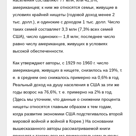
населения составляют 77 млн, или 42,8%,
американцев; к ним же относятся семьи, живущие в
условиях крайней нищеты (годовой доход менее 2
тыс. долл.), и одинокие с доходом 1 тыс. долл. Число
таких семей составляет 3,3 млн (7,3% всех семей
США), число одиноких— 1,8 млн; последнее число
равно числу американцев, живущих в условиях
высокой обеспеченности.
Как утверждают авторы, с 1929 по 1960 г. число
американцев, живущих в нищете, снизилось на 19%, т.
е. в среднем оно снижалось примерно на 0,6% в год.
Реальный доход на душу населения в США за эти же
годы возрос на 76,6%, т. е. примерно на 2% в год.
(Здесь мы уточним, что данные о снижении процента
нищеты относятся главным образом к тем годам,
когда развитие экономики США подстегивалось второй
мировой войной и войной в Корее.) На основании
вышесказанного авторы рассматриваемой книги
приходят к такому весьма примечательному выводу: