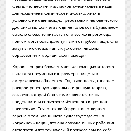
факта, что десятки миллионов американцев в наши
дни искалечены физически и духовно, живя в
условиях, не отвечающих требованиям человеческого
достоинства. Если эти люди не голодают в буквальном
смысле слова, то питаются они все же впроголодь,
причем могут быть даже тучными от грубой пищи. Они
живут в плохих жилищных условиях, лишены
образования и медицинской помощи».
Харрингтон разоблачает миф, «с помощью которого
пытаются преуменьшить размеры нищеты в
американском обществе». Он, в частности, отвергает
распространенную «довольно странную теорию,
согласно которой бедняками являются лишь
представители сельскохозяйственного и цветного
населения». Точно так же Харрингтон отвергает
версию о том, что нищета существует где-то на
«окраинах» нации, что она связана лишь с районами
отсталости и что технический прогресс сам по себе