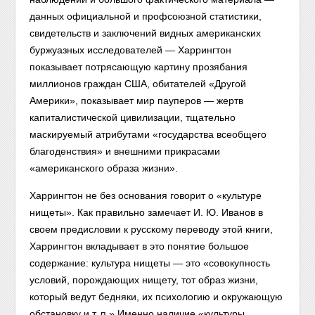
данных официальной и профсоюзной статистики,
свидетельств и заключений видных американских
буржуазных исследователей — Харрингтон
показывает потрясающую картину прозябания
миллионов граждан США, обитателей «Другой
Америки», показывает мир пауперов — жертв
капиталистической цивилизации, тщательно
маскируемый атрибутами «государства всеобщего
благоденствия» и внешними прикрасами
«американского образа жизни».
Харрингтон не без основания говорит о «культуре
нищеты». Как правильно замечает И. Ю. Иванов в
своем предисловии к русскому переводу этой книги,
Харрингтон вкладывает в это понятие большое
содержание: культура нищеты — это «совокупность
условий, порождающих нищету, тот образ жизни,
который ведут бедняки, их психологию и окружающую
обстановку и т. п.» Именно наличие «культуры,