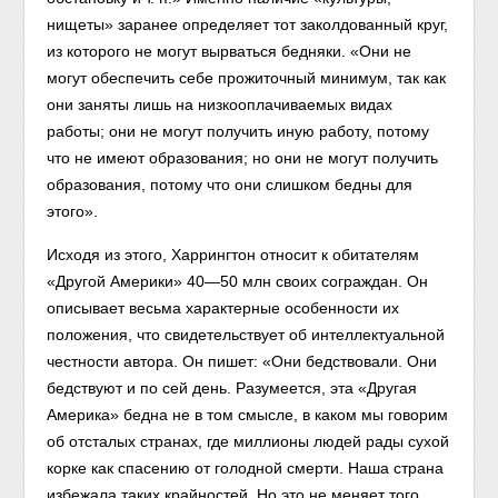
нищеты» заранее определяет тот заколдованный круг,
из которого не могут вырваться бедняки. «Они не
могут обеспечить себе прожиточный минимум, так как
они заняты лишь на низкооплачиваемых видах
работы; они не могут получить иную работу, потому
что не имеют образования; но они не могут получить
образования, потому что они слишком бедны для
этого».
Исходя из этого, Харрингтон относит к обитателям
«Другой Америки» 40—50 млн своих сограждан. Он
описывает весьма характерные особенности их
положения,
что свидетельствует об интеллектуальной
честности автора. Он пишет: «Они бедствовали. Они
бедствуют и по сей день. Разумеется, эта «Другая
Америка» бедна не в том смысле, в каком мы говорим
об отсталых странах, где миллионы людей рады сухой
корке как спасению от голодной смерти. Наша страна
избежала таких крайностей. Но это не меняет того