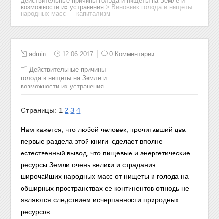
Действительные причины голода и нищеты на Земле и
возможности их устранения
>
Виновник голода и нищеты
народных масс — капитализм
admin
12.06.2017
0 Комментарии
Действительные причины
голода и нищеты на Земле и
возможности их устранения
Страницы:
1
2
3
4
Нам кажется, что любой человек, прочитавший два
первые раздела этой книги, сделает вполне
естественный вывод, что пищевые и энергетические
ресурсы Земли очень велики и страдания
широчайших народных масс от нищеты и голода на
обширных пространствах ее континентов отнюдь не
являются следствием исчерпанности природных
ресурсов.