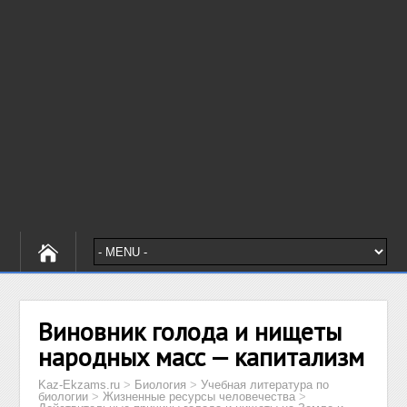
Виновник голода и нищеты
народных масс — капитализм
Kaz-Ekzams.ru
>
Биология
>
Учебная литература по
биологии
>
Жизненные ресурсы человечества
>