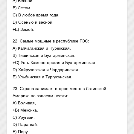
A) Весной.
B) Летом.
C) В любое время года.
D) Осенью и весной.
+E) Зимой.
22. Самые мощные в республике ГЭС:
A) Капчагайская и Нурекская.
B) Тишинская и Бухтарминская.
+C) Усть-Каменогорская и Бухтарминская.
D) Хайрузовская и Чардаринская.
E) Ульбинская и Тургусунская.
23. Страна занимает второе место в Латинской
Америке по запасам нефти:
A) Боливия,
+B) Мексика.
C) Уругвай.
D) Парагвай.
E) Перу.