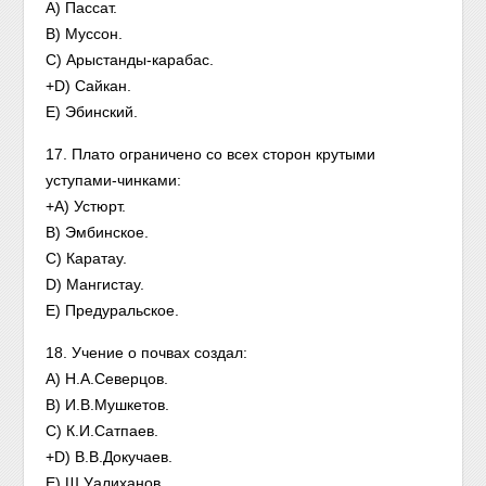
A) Пассат.
B) Муссон.
C) Арыстанды-карабас.
+D) Сайкан.
Е) Эбинский.
17. Плато ограничено со всех сторон крутыми
уступами-чинками:
+A) Устюрт.
B) Эмбинское.
C) Каратау.
D) Мангистау.
E) Предуральское.
18. Учение о почвах создал:
A) Н.А.Северцов.
B) И.В.Мушкетов.
C) К.И.Сатпаев.
+D) В.В.Докучаев.
E) Ш.Уалиханов.