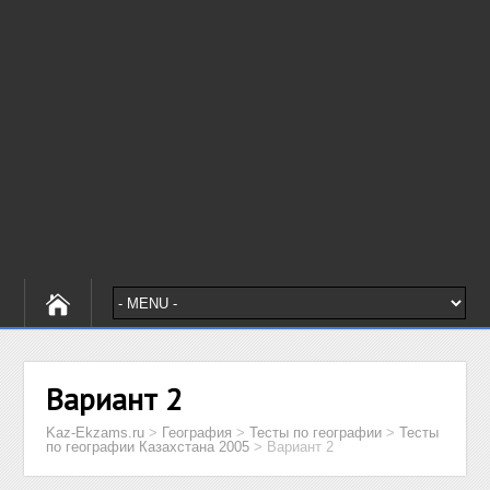
Вариант 2
Kaz-Ekzams.ru
>
География
>
Тесты по географии
>
Тесты
по географии Казахстана 2005
>
Вариант 2