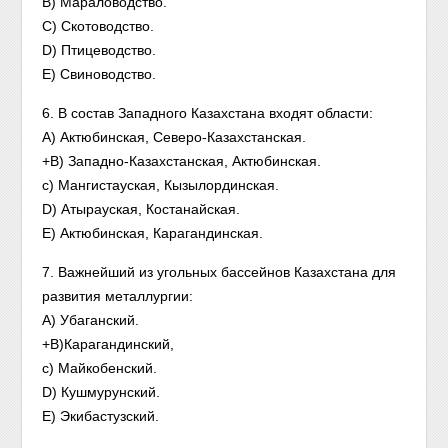
B) Мараловодство.
C) Скотоводство.
D) Птицеводство.
E) Свиноводство.
6. В состав Западного Казахстана входят области:
А) Актюбинская, Северо-Казахстанская.
+B) Западно-Казахстанская, Актюбинская.
с) Мангистауская, Кызылординская.
D) Атырауская, Костанайская.
E) Актюбинская, Карагандинская.
7. Важнейший из угольных бассейнов Казахстана для
развития металлургии:
А) Убаганский.
+B)Карагандинский,
с) Майкобенский.
D) Кушмурунский.
E) Экибастузский.