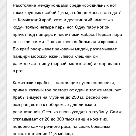
Расстояние между концами средних ходильных ног
таких крупных особей 1,5 м, а общая масса тела до 7
кг. Камчатский краб, хотя и десятиногий, имеет «в
ходу» только четыре пары ног. Одну пару ног он
прячет под панцирь и чистит ими жабры. Первая пара
ног с клешнями. Правая клешня большая и крепкая.
Ею краб раскрывает раковины мидий, разламывает
панцири морских ежей. Левой клешней он
размельчает пищу (червей, моллюсков) и отправляет
в рот.
Камчатские крабы — настоящие путешественники,
причем каждый год повторяют один и тот же маршрут.
Крабы зимуют на глубине до 250 м. Весной они
возвращаются к побережью для линьки и
размножения. Осенью вновь уходят на глубину. Самка
откладывает от 20 до 300 тысяч яиц и носит их,
подобно самке речного рака, на своих брюшных
ножках в течение 11,5 месяца.