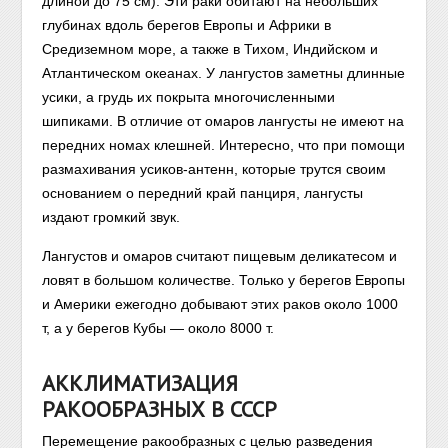
длиной до 75 см). Эти раки обитают на небольших
глубинах вдоль берегов Европы и Африки в
Средиземном море, а также в Тихом, Индийском и
Атлантическом океанах. У лангустов заметны длинные
усики, а грудь их покрыта многочисленными
шипиками. В отличие от омаров лангусты не имеют на
передних номах клешней. Интересно, что при помощи
размахивания усиков-антенн, которые трутся своим
основанием о передний край панциря, лангусты
издают громкий звук.
Лангустов и омаров считают пищевым деликатесом и
ловят в большом количестве. Только у берегов Европы
и Америки ежегодно добывают этих раков около 1000
т, а у берегов Кубы — около 8000 т.
АККЛИМАТИЗАЦИЯ
РАКООБРАЗНЫХ В СССР
Перемещение ракообразных с целью разведения