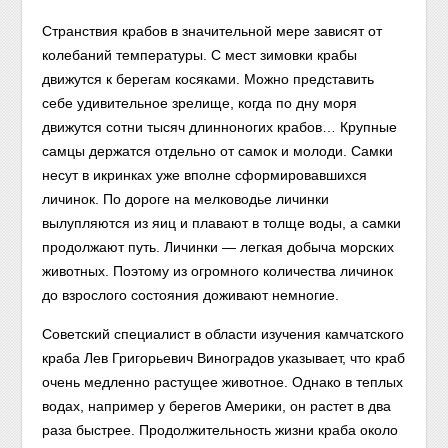
Странствия крабов в значительной мере зависят от
колебаний температуры. С мест зимовки крабы
движутся к берегам косяками. Можно представить
себе удивительное зрелище, когда по дну моря
движутся сотни тысяч длинноногих крабов… Крупные
самцы держатся отдельно от самок и молоди. Самки
несут в икринках уже вполне сформировавшихся
личинок. По дороге на мелководье личинки
вылупляются из яиц и плавают в толще воды, а самки
продолжают путь. Личинки — легкая добыча морских
животных. Поэтому из огромного количества личинок
до взрослого состояния доживают немногие.
Советский специалист в области изучения камчатского
краба Лев Григорьевич Виноградов указывает, что краб
очень медленно растущее животное. Однако в теплых
водах, например у берегов Америки, он растет в два
раза быстрее. Продолжительность жизни краба около