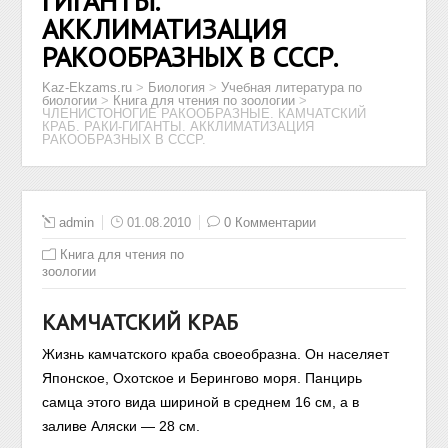
ГИГАНТЫ.
АККЛИМАТИЗАЦИЯ
РАКООБРАЗНЫХ В СССР.
Kaz-Ekzams.ru
>
Биология
>
Учебная литература по
биологии
>
Книга для чтения по зоологии
>
ЧЛЕНИСТОНОГИЕ РАКООБРАЗНЫЕ. КАМЧАТСКИЙ
КРАБ. РАКИ-ГИГАНТЫ. АККЛИМАТИЗАЦИЯ
РАКООБРАЗНЫХ В СССР.
admin
01.08.2010
0 Комментарии
Книга для чтения по
зоологии
КАМЧАТСКИЙ КРАБ
Жизнь камчатского краба своеобразна. Он населяет
Японское, Охотское и Берингово моря. Панцирь
самца этого вида шириной в среднем 16 см, а в
заливе Аляски — 28 см.