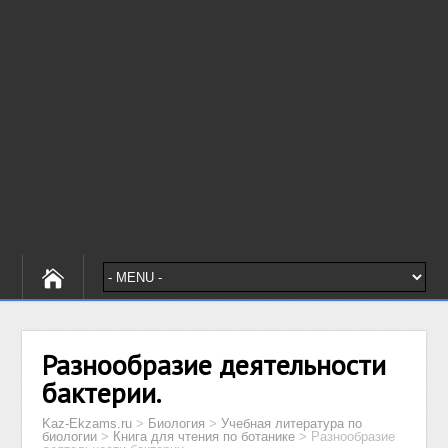
Разнообразие деятельности
бактерии.
Kaz-Ekzams.ru
>
Биология
>
Учебная литература по
биологии
>
Книга для чтения по ботанике
>
Разнообразие