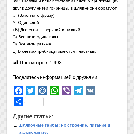
390. Шляпка и пенек состоят из плотно прилегающих
друг к другу нитей грибницы, в шляпке они образуют
… (Закончите фразу).
A) Один слой.
+В) Два слоя — верхний и нижний.
С) Все нити одинаковы.
D) Все нити разные.
Е) В клетках грибницы имеются пластиды.
Просмотров:
1 493
Поделитесь информацией с друзьями
Facebook
Twitter
Mail.Ru
WhatsApp
Viber
Telegram
VK
Отправить
Другие статьи:
Шляпочные грибы: их строение, питание и
размножение.