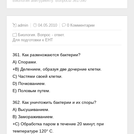
Биология абитуриенту. Вопросы 361-390
admin
04.05.2010
0 Комментарии
Биология. Вопрос - ответ.
Для подготовки к ЕНТ
361. Как размножаются бактерии?
А) Спорами.
+В) Делением, образуя две дочерние клетки.
С) Частями своей клетки.
D) Почкованием.
Е) Половым путем.
362. Как уничтожить бактерии и их споры?
А) Высушиванием.
В) Замораживанием.
+С) Обработка паром в течение 20 минут, при
температуре 120° С.