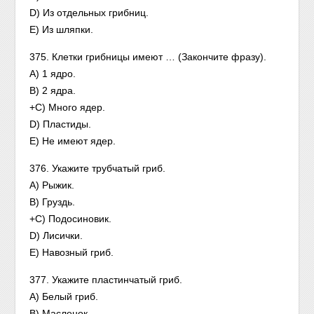
D) Из отдельных грибниц.
Е) Из шляпки.
375. Клетки грибницы имеют … (Закончите фразу).
А) 1 ядро.
В) 2 ядра.
+С) Много ядер.
D) Пластиды.
Е) Не имеют ядер.
376. Укажите трубчатый гриб.
А) Рыжик.
В) Груздь.
+С) Подосиновик.
D) Лисички.
Е) Навозный гриб.
377. Укажите пластинчатый гриб.
А) Белый гриб.
В) Масленок.