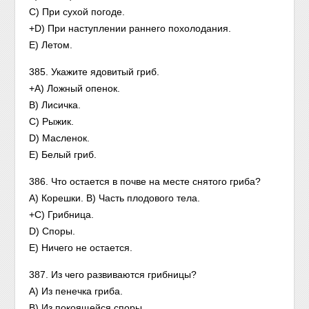
С) При сухой погоде.
+D) При наступлении раннего похолодания.
Е) Летом.
385. Укажите ядовитый гриб.
+A) Ложный опенок.
В) Лисичка.
С) Рыжик.
D) Масленок.
Е) Белый гриб.
386. Что остается в почве на месте снятого гриба?
А) Корешки. В) Часть плодового тела.
+С) Грибница.
D) Споры.
Е) Ничего не остается.
387. Из чего развиваются грибницы?
А) Из пенечка гриба.
В) Из покоящейся споры.