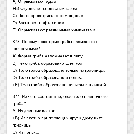
А) Опрыскивают ядом.
+В) Окуривают сернистым газом.
С) Часто проветривают помещение.
D) Засыпают нафталином.
Е) Опрыскивают различными химикатами.
373. Почему некоторые грибы называются
шляпочными?
А) Форма гриба напоминает шляпу.
В) Тело гриба образовано шляпкой.
С) Тело гриба образовано только из грибницы.
D) Тело гриба образовано и пенька.
+Е) Тело гриба образовано пеньком и шляпкой.
374. Из чего состоит плодовое тело шляпочного
гриба?
А) Из длинных клеток.
+В) Из плотно прилегающих друг к другу ните
грибницы.
С) Из пенька.