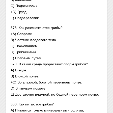
С) Подосиновик.
+D) Груздь.
Е) Подберезовик.
378. Как размножаются грибы?
+А) Спорами.
В) Частями плодового тела.
C) Почкованием.
D) Грибницами.
Е) Половым путем.
379. В какой среде прорастают споры грибов?
А) В воде.
В) В сухой почве.
+С) Во влажной, богатой перегноем почве.
D) В птичьем помете.
Е) Достаточно влажной, но бедной перегноем почве.
380. Как питаются грибы?
А) Питаются только минеральными солями,