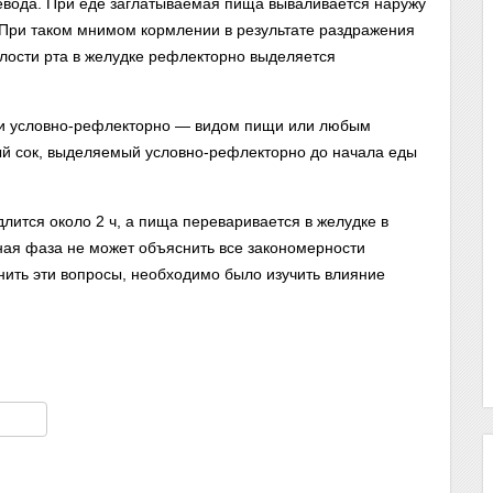
евода. При еде заглатываемая пища вываливается наружу
 При таком мнимом кормлении в результате раздражения
лости рта в желудке рефлекторно выделяется
 и условно-рефлекторно — видом пищи или любым
й сок, выделяемый условно-рефлекторно до начала еды
ится около 2 ч, а пища переваривается в желудке в
ая фаза не может объяснить все закономерности
снить эти вопросы, необходимо было изучить влияние
am
тправить