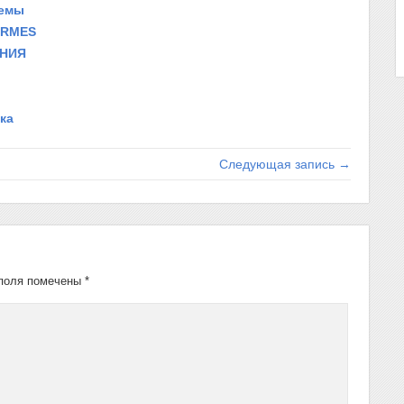
темы
ORMES
ЕНИЯ
ка
Следующая запись →
поля помечены
*