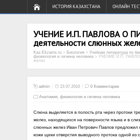
ИСТОРИЯ КАЗАХСТАНА
ОНЛАЙН ТЕС
УЧЕНИЕ И.П. ПАВЛОВА О П
деятельности слюнных жел
Kaz-Ekzams.ru
>
Биология
>
Учебная литература по би
физиология и гигиена человека
>
УЧЕНИЕ И.П. ПАВЛО
желез
admin
23.07.2010
0 Комментарии
Анатомия, физиология и гигиена человека
Слюна выделяется в полость рта через протоки тр
желез, находящихся на поверхности языка и в сли
слюнных желез Иван Петрович Павлов предложил 
кожи щеки отверстия выводного протока одной из с