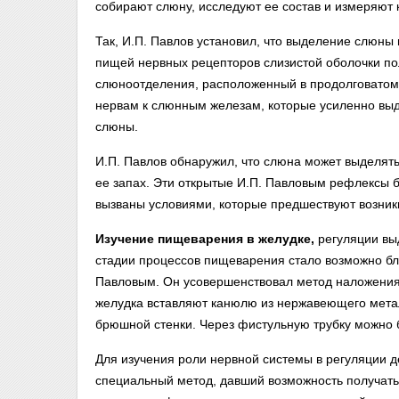
собирают слюну, исследуют ее состав и измеряют 
Так, И.П. Павлов установил, что выделение слюны
пищей нервных рецепторов слизистой оболочки по
слюноотделения, расположенный в продолговатом 
нервам к слюнным железам, которые усиленно вы
слюны.
И.П. Павлов обнаружил, что слюна может выделять
ее запах. Эти открытые И.П. Павловым рефлексы б
вызваны условиями, которые предшествуют возник
Изучение пищеварения в желудке,
регуляции выд
стадии процессов пищеварения стало возможно б
Павловым. Он усовершенствовал метод наложения 
желудка вставляют канюлю из нержавеющего метал
брюшной стенки. Через фистульную трубку можно 
Для изучения роли нервной системы в регуляции 
специальный метод, давший возможность получать