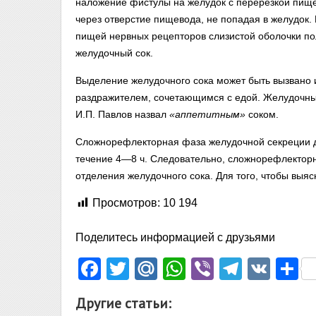
наложение фистулы на желудок с перерезкой пищ
через отверстие пищевода, не попадая в желудок.
пищей нервных рецепторов слизистой оболочки по
желудочный сок.
Выделение желудочного сока может быть вызвано
раздражителем, сочетающимся с едой. Желудочны
И.П. Павлов назвал
«аппетитным»
соком.
Сложнорефлекторная фаза желудочной секреции дл
течение 4—8 ч. Следовательно, сложнорефлекторн
отделения желудочного сока. Для того, чтобы выя
Просмотров:
10 194
Поделитесь информацией с друзьями
Facebook
Twitter
Mail.Ru
WhatsApp
Viber
Telegr
VK
О
Другие статьи: