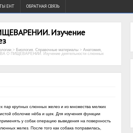
ТЫ ЕНТ
ОБРАТНАЯ СВЯЗЬ
ИЩЕВАРЕНИИ. Изучение
ез
ологии
>
Биология. Справочные материалы
>
Анатомия,
ВА О ПИЩЕВАРЕНИИ. Изучение деятельности слюнных
ех пар крупных слюнных желез и из множества мелких
зистой оболочке нёба и щек. Для изучения функции
применять у собак операцию выведения на поверхность
люнных желез. После того как собака поправилась,