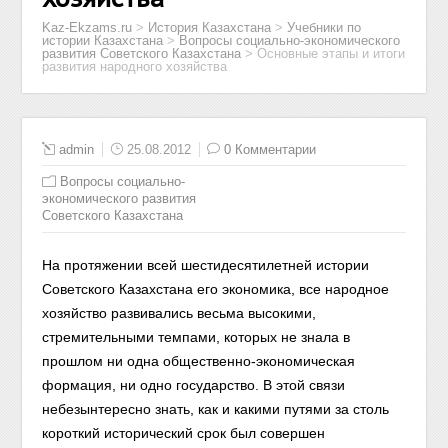
Kaz-Ekzams.ru
>
История Казахстана
>
Учебники по
истории Казахстана
>
Вопросы социально-экономического
развития Советского Казахстана
>
Основные этапы и итоги
развития народного хозяйства
admin
25.08.2012
0 Комментарии
Вопросы социально-
экономического развития
Советского Казахстана
На протяжении всей шестидесятилетней истории
Советского Казахстана его экономика, все народное
хозяйство развивались весьма высокими,
стремительными темпами, которых не знала в
прошлом ни одна общественно-экономическая
формация, ни одно государство. В этой связи
небезынтересно знать, как и какими путями за столь
короткий исторический срок был совершен