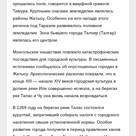
орошались поля, говорится в вакуфной грамоте
Тимура. Крупными очагами земледелия являлись
районы Жетысу. Особенно на юго-западе этого
региона под Таразом развивалось поливное
земледелие. Зона бывшего города Талхир (Талгар)
являлась его центром.
Монгольское нашествие повлекло катастрофические
последствия для городской культуры. В письменных
источниках сообщалось об опустошенных городах в
Жетысу. Археологические раскопки показали, что в
конце XIII — начале XIV веков городская культура в
долине реки Или совершенно исчезла, а на берегах
рек Талас и Чу она вновь начала возрождаться.
В 1269 году на берегах реки Талас состоялся
курултай, запретивший собирать налоги с городского
населения свыше установленной нормы. Особое
развитие города получили в период правления ханов