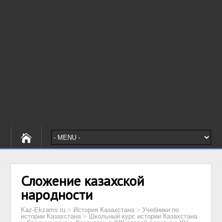
Сложение казахской
народности
Kaz-Ekzams.ru
>
История Казахстана
>
Учебники по
истории Казахстана
>
Школьный курс истории Казахстана