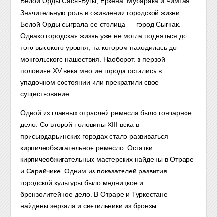
Белой Орды Сасы-Бугы, Еркена. Мубарака и Чимтая.
Значительную роль в оживлении городской жизни
Белой Орды сыграла ее столица — город Сыгнак.
Однако городская жизнь уже не могла подняться до
того высокого уровня, на котором находилась до
монгольского нашествия. Наоборот, в первой
половине XV века многие города остались в
упадочном состоянии или прекратили свое
существование.
Одной из главных отраслей ремесла было гончарное
дело. Со второй половины XIII века в
присырдарьинских городах стало развиваться
кирпичеобжигательное ремесло. Остатки
кирпичеобжигательных мастерских найдены в Отраре
и Сарайчике. Одним из показателей развития
городской культуры было медницкое и
бронзолитейное дело. В Отраре и Туркестане
найдены зеркала и светильники из бронзы.