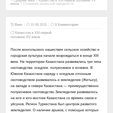
>
Средние века
>
Казахстан в XIII-первой половине XV
веков
>
Сложение казахской народности
Вики
15.09.2015
0 Комментарии
Казахстан в XIII-первой
половине XV веков
После монгольского нашествия сельское хозяйство и
городская культура начали возрождаться в конце XIII
века. На территории Казахстана развивались три типа
скотоводства: оседлое. полукочевое и кочевое. В
Южном Казахстане наряду с оседлым отгонным
скотоводством развивалось и земледелие (Жетысу),
на западе и севере Казахстана — преимущественно
полукочевое скотоводство.
Земледелие развивалось
на юге и юго-востоке Казахстана со времен саков и
уйсунов. Регион Туркестана был центром развитого
земледелия. О наличии арыков, с помощью которых