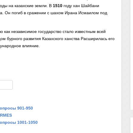
оды на казахские земли. В
1510
году хан Шайбани
а. Он погиб в сражении с шахом Ирана Исмаилом под
о как независимое государство стало известным всей
дом бурного развития Казахского ханства Расширилась его
дународное влияние.
am
тправить
Вопросы 901-950
ORMES
Вопросы 1001-1050