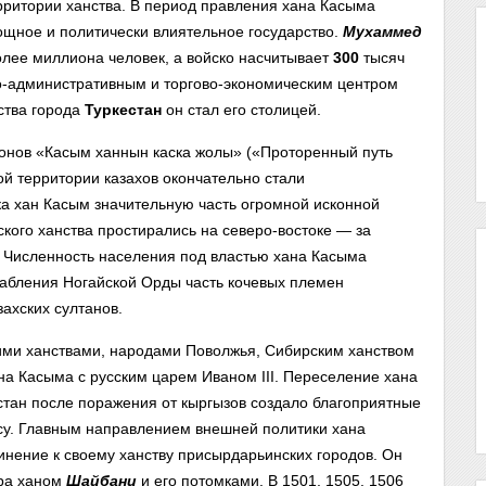
рритории ханства. В период правления хана Касыма
ощное и политически влиятельное государство.
Мухаммед
лее миллиона человек, а войско насчитывает
300
тысяч
о-административным и торгово-экономическим центром
нства города
Туркестан
он стал его столицей.
онов «Касым ханнын каска жолы» («Проторенный путь
й территории казахов окончательно стали
ка хан Касым значительную часть огромной исконной
ского ханства простирались на северо-востоке — за
. Численность населения под властью хана Касыма
лабления Ногайской Орды часть кочевых племен
ахских султанов.
ими ханствами, народами Поволжья, Сибирским ханством
ана Касыма с русским царем Иваном III. Переселение хана
стан после поражения от кыргызов создало благоприятные
су. Главным направлением внешней политики хана
инение к своему ханству присырдарьинских городов. Он
хра ханом
Шайбани
и его потомками. В 1501, 1505. 1506