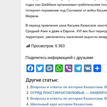
годах хан Шайбани организовал грабительские пох
потерпел поражение под Сыгнаком от войск Касым
Мервом.
В период правления хана Касыма Казахское ханств
Средней Азии и даже в Европе. XVI век был перио
территория, увеличилось население выросло меж
Просмотров:
6 363
Поделитесь информацией с друзьями
Facebook
Twitter
Mail.Ru
WhatsApp
Viber
Telegr
VK
О
Другие статьи:
Вопросы и ответы по истории Казахстана. 
ОТРЯД ПЛАСТИНЧАТОКЛЮВЫЕ — ANSERIF
Вопросы и ответы по истории Казахстана. 
Школьный курс истории Казахстана