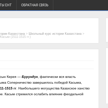
ТЫ ЕНТ
ОБРАТНАЯ СВЯЗЬ
тории Казахстана
>
Школьный курс истории Казахстана
>
Касым (1511-1515 гг.)
л сын Керея —
Бурундук
, фактически вся власть
сыма Соперничество завершилось победой Касыма,
11-1515 гг
. Наибольшего могущества Казахское ханство
ане. Касым стремился ослабить влияние феодальной