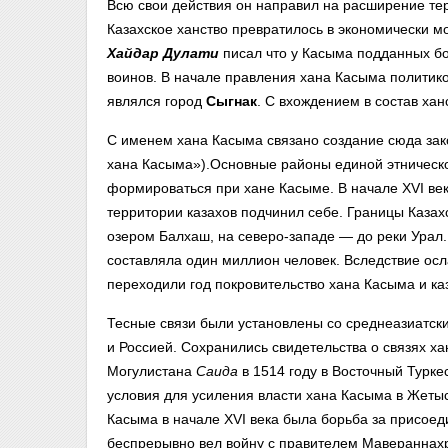
Всю свои действия он направил на расширение те
Казахское ханство превратилось в экономически м
Хайдар Дулати
писал что у Касыма подданных бо
воинов. В начале правления хана Касыма политик
являлся город
Сыгнак
. С вхождением в состав ха
С именем хана Касыма связано создание сюда зак
хана Касыма»).Основные районы единой этническо
формироваться при хане Касыме. В начале XVI ве
территории казахов подчинил себе. Границы Казах
озером Балхаш, на северо-западе — до реки Урал
составляла один миллион человек. Вследствие ос
переходили год покровительство хана Касыма и каз
Тесные связи были установлены со среднеазиатск
и Россией. Сохранились свидетельства о связях х
Могулистана
Саида
в 1514 году в Восточный Турке
условия для усиления власти хана Касыма в Жеты
Касыма в начале XVI века была борьба за присоед
беспрерывно вел войну с правителем Маверанна