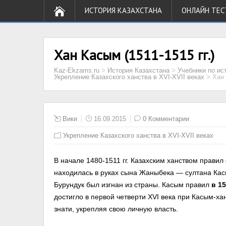
ИСТОРИЯ КАЗАХСТАНА
ОНЛАЙН ТЕС
Хан Касым (1511-1515 гг.)
Kaz-Ekzams.ru
>
История Казахстана
>
Учебники по ис
Укрепление Казахского ханства в XVI-XVII веках
>
Хан 
Вики
16.09.2015
0 Комментарии
Укрепление Казахского ханства в XVI-XVII веках
В начале 1480-1511 гг. Казахским ханством прави
находилась в руках сына Жаныбека — султана Ка
Бурундук был изгнан из страны. Касым правил
в 15
достигло в первой четверти XVI века при Касым-х
знати, укрепляя свою личную власть.