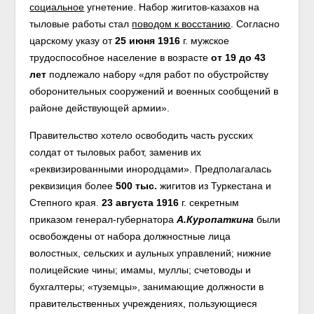
социальное
угнетение. Набор жигитов-казахов на
тыловые работы стал
поводом к восстанию
. Согласно
царскому указу от
25 июня 19
16
г. мужское
трудоспособное население в возрасте
от 19 до 43
лет
подлежало набору «для работ по обустройству
оборонительных сооружений и военных сообщений в
районе действующей армии».
Правительство хотело освободить часть русских
солдат от тыловых работ, заменив их
«реквизированными инородцами». Предполагалась
реквизиция более
500 тыс.
жигитов из Туркестана и
Степного края.
23 августа 1916
г. секретным
приказом генерал-губернатора
А.
Куропаткина
были
освобождены от набора должностные лица
волостных, сельских и аульных управлений; нижние
полицейские чины; имамы, муллы; счетоводы и
бухгалтеры; «туземцы», занимающие должности в
правительственных учреждениях, пользующиеся