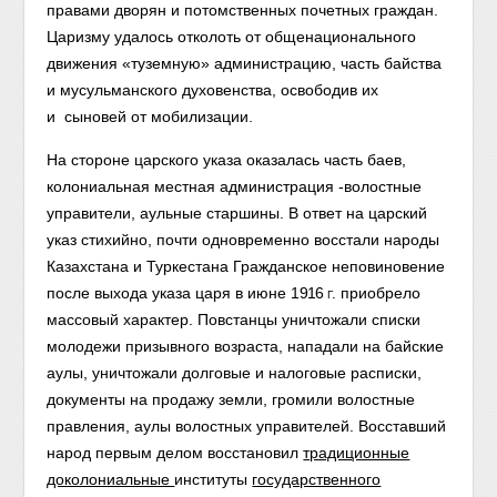
правами дворян и потомственных почетных граждан.
Царизму удалось отколоть от общенационального
движения «туземную» администрацию, часть байства
и мусульманского духовенства, освободив их
и
сыновей от мобилизации.
На стороне царского указа оказалась часть баев,
колониальная местная администрация -волостные
управители, аульные старшины. В ответ на царский
указ стихийно, почти одновременно восстали народы
Казахстана и Туркестана Гражданское неповиновение
после выхода указа царя в июне
1916 г.
приобрело
массовый характер. Повстанцы уничтожали списки
молодежи призывного возраста, нападали на байские
аулы, уничтожали долговые и налоговые расписки,
документы на продажу земли, громили волостные
правления, аулы волостных управителей. Восставший
народ первым делом восстановил
традиционные
доколониальные
институты
государственного