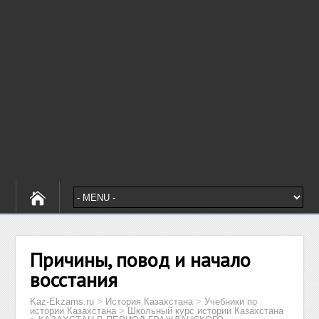
Причины, повод и начало
восстания
Kaz-Ekzams.ru
>
История Казахстана
>
Учебники по
истории Казахстана
>
Школьный курс истории Казахстана