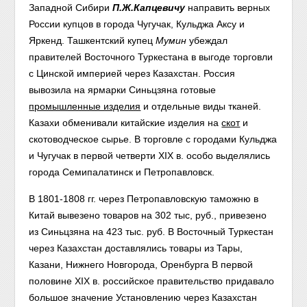
Западной Сибири
П.Ж.Капцевичу
направить верных
России купцов в города Чугучак, Кульджа Аксу и
Яркенд. Ташкентский купец
Мумин
убеждал
правителей Восточного Туркестана в выгоде торговли
с Цинской империей через Казахстан. Россия
вывозила на ярмарки Синьцзяна готовые
промышленные изделия
и отдельные виды тканей.
Казахи обменивали китайские изделия на
скот
и
скотоводческое сырье. В торговле с городами Кульджа
и Чугучак в первой четверти XIX в. особо выделялись
города Семипалатинск и Петропавловск.
В 1801-1808 гг. через Петропавловскую таможню в
Китай вывезено товаров на 302 тыс, руб., привезено
из Синьцзяна на 423 тыс. руб. В Восточный Туркестан
через Казахстан доставлялись товары из Тары,
Казани, Нижнего Новгорода, Оренбурга В первой
половине XIX в. российское правительство придавало
большое значение Установлению через Казахстан