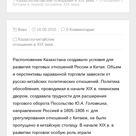
>
Казахско-китайские отношения в XIX веке
>
Отношения с
Китаем в первой половине XIX века
Вики
18.09.2015
0 Комментарии
Казахско-китайские
отношения в XIX веке
Расположение Казахстана создавало условия для
развития торговых отношений России и Китая. Объем
и перспективы караванной торговли зависели от
русско-китайских политических отношений.
Политика
обособления, проводимая в начале XIX в. пекинским
двором, создавала трудности для расширения
торгового оборота Посольство
Ю.А. Головкина
,
н
аправленное Россией в 1805-1806 гг. для
урегулирования отношений с Китаем, не было
пропущено в китайскую столицу.
В начале XIX в. в
развитии торговли особую роль играли