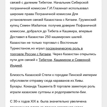
связей с далеким Тибетом. Начальник Сибирской
пограничной комиссии
Г.И.Глазенап
использовал
широкие права Пограничной комиссии Для
установления связей Казахстана с Китаем. Грузинский
купец
Семен Мадатов.
получив доверие Пофаничной
комиссии, добрался до Тибета и Кашмира, впервые
Доставил в Казахстан 250 кашмирских шалей.
Казахстан не только торговал с Восточным
Туркестаном,но играл
посредническую роль в
торговле России с Китаем
. Через Казахстан открылись
пути для связей с
Тибетом, Кашмиром и Северной
Индией
.
Близость Казахской Степи к городам Пинской империи
обусловили отправку сюда караванов из Хивы.
Бухары. Коканда Ташкента В торговле заметную роль
играли казахские султаны и родоправители-бии.
С 30-х годов XIX в. была значительно увеличена