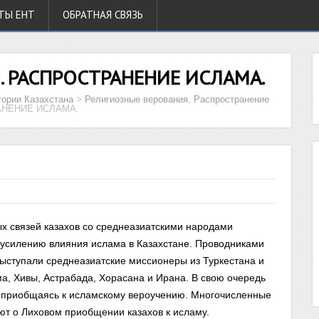
ТЫ ЕНТ
ОБРАТНАЯ СВЯЗЬ
 РАСПРОСТРАНЕНИЕ ИСЛАМА.
тории Казахстана
>
Религиозные верования. Распространение
АНЕНИЕ ИСЛАМА.
ных связей казахов со среднеазиатскими народами
 усилению влияния ислама в Казахстане. Проводниками
выступали среднеазиатские миссионеры из Туркестана и
а, Хивы, Астрабада, Хорасана и Ирана. В свою очередь
, приобщаясь к исламскому вероучению. Многочисленные
ют о Лиховом приобщении казахов к исламу.