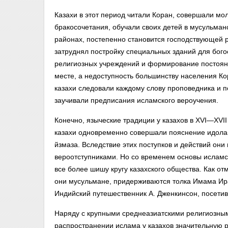
Казахи в этот период читали Коран, совершали мо
бракосочетания, обучали своих детей в мусульман
районах, постепенно становится господствую­щей 
затруднял постройку специальных зданий для бог
религиозных учреждений и формирование постоян
месте, а недоступность боль­шинству населения Ко
казахи следовали каждому слову проповедника и п
заучивали предписания исламского вероу­чения.
Конечно, языческие традиции у казахов в XVI—XVI
казахи одновременно совершали по­яснение идолам
йзмаза. Вследствие этих поступков и действий они
вероотступниками. Но со временем основы исламс
все более ши­шу кругу казахского общества. Как о
они мусульмане, придерживаются толка Имама Ир
Индийский путешественник А. Дженкинсон, посети
Наряду с крупными среднеазиатскими религиозным
распространении ислама у казахов значительную 