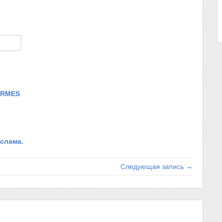
am
тправить
ORMES
слама.
Следующая запись →