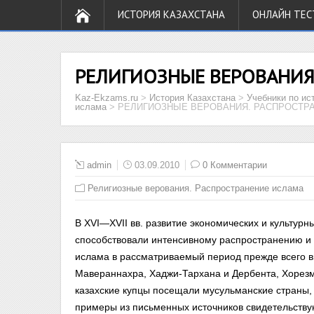
ИСТОРИЯ КАЗАХСТАНА
ОНЛАЙН ТЕС
РЕЛИГИОЗНЫЕ ВЕРОВАНИЯ.
Kaz-Ekzams.ru
>
История Казахстана
>
Учебники по ис
ислама
>
РЕЛИГИОЗНЫЕ ВЕРОВАНИЯ. РАСПРОСТР
admin
03.09.2010
0 Комментарии
Религиозные верования. Распространение ислама
В XVI—XVII вв. развитие экономических и культур
способствовали интенсивному распространению и
ислама в рассмат­риваемый период прежде всего 
Мавераннахра, Хаджи-Тархана и Дербента, Хорезм
казахские купцы посещали мусульманские страны
примеры из письменных источников свидетельству