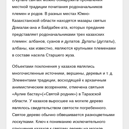
местной традиции почитания родоначальников
племен и родов. В разных местах Южно-
Казахстанской области находятся мазары святых
Домалак-ана и Байдабек-ата, которых предание
представляет родоначальниками трех ка­захских
племен: албанов, суанов и дулатов. Дулаты (дуглаты),
албаны, как известно, являются крупными племенами
в составе насела Старшего жуза.
Объектами поклонения у казахов являлись
многочисленные источни­ки, вершины, деревья и т. д.
Элементами традиции, восходящей к архаич­ным
анимистическим воззрениям, отмечена святыня
«Аулие бастау»(«Святой родник») в Таразской
области. У казахов выросшее на могиле дерево
являлось свидетельством святости погребенного.
Святое дерево обычно обвешивается разноцветными
лоскутками. Ключ к пониманию исключи­тельного
отношения казахов к святому дереву на могиле