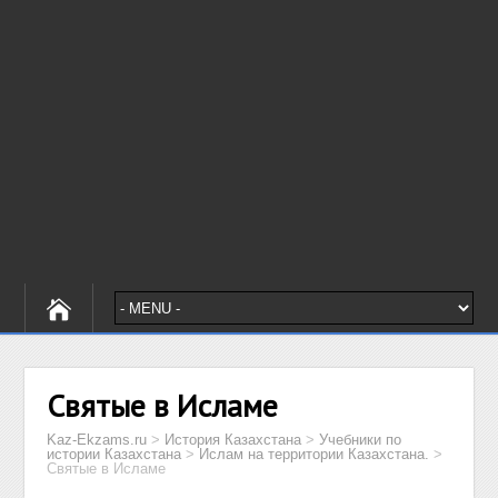
Святые в Исламе
Kaz-Ekzams.ru
>
История Казахстана
>
Учебники по
истории Казахстана
>
Ислам на территории Казахстана.
>
Святые в Исламе