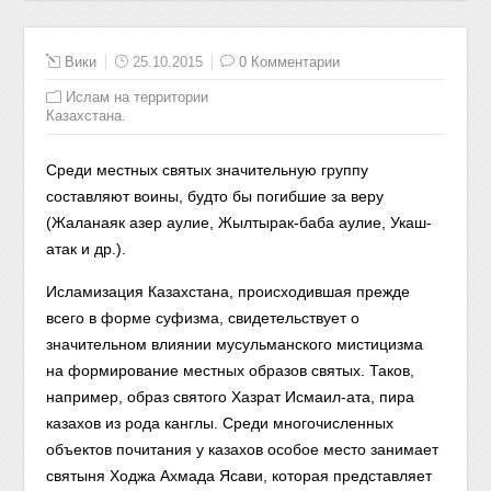
Вики
25.10.2015
0 Комментарии
Ислам на территории
Казахстана.
Среди местных святых значительную группу
составляют воины, будто бы погибшие за веру
(Жаланаяк азер аулие, Жылтырак-баба аулие, Укаш-
атак и др.).
Исламизация Казахстана, происходившая прежде
всего в форме суфиз­ма, свидетельствует о
значительном влиянии мусульманского мистицизма
на формирование местных образов святых. Таков,
например, образ святого Хазрат Исмаил-ата, пира
казахов из рода канглы. Среди многочисленных
объектов почитания у казахов особое место занимает
святыня Ходжа Ахмада Ясави, которая представляет