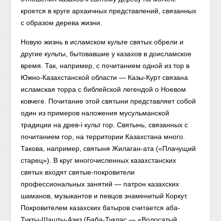
кроется в круге архаичных представлений, связанных
с образом дерева жизни.
Новую жизнь в исламском культе святых обрели и
другие культы, бытовавшие у казахов в доисламское
время. Так, например, с почитанием одной из тор в
Южно-Казахстанской области — Казы-Курт связана
исламская торра с библейской легендой о Ноевом
ковчеге. Почитание этой святыни представляет собой
один из примеров наложения мусульманской
традиции на древ-i культ гор. Святынь, связанных с
почитанием гор, на территории Казахстана много.
Такова, например, святыня Жилаган-ата («Плачущий
старец»). В круг многочисленных казахстанских
святых входят святые-покровители
профессиональных занятий — патрон казахских
шаманов, музыкантов и певцов знаменитый Коркут.
Покровителем казахских батыров считается аба-
Тукты-Шашты-Азиз (Баба-Туклас — «Волосатый