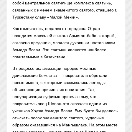
собой центральное святилище комплекса святынь,
связанных с именем знаменитого святого, ставшего г.
Туркестану славу «Малой Мекки».
Как отмечалось, недалек от городища Отрар
находится мавзолей святого Арыстан-баба, который,
согласно преданию, являлся духовным наставником
Ахмада Ясави. Эти свя­тыни являются наиболее
почитаемыми в Казахстане.
В процессе исламизации нередко местные
доисламские божества — покровители обретали
новые имена, с которыми связывались легенды,
объясняющие причины их почитания. Так,
популяризация суфизма привела тому, что
покровитель овец Шопан-ата оказался одним из
учеников Ход­жа Ахмада Ясави. Ему будто бы удалось
отыскать посох знаменитого святого, чудесным
образом оказавшийся на Мангышлаке. На этом месте