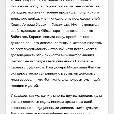
возник некрополь, сохранивший имя Шопан-ата.
Покровитель крупного рогатого скота Зенги-баба стал
обладателем имени, точнее прозвища, попу­лярного
тюркского шейха, ученика одного из последователей
Ходжа Ах­мада Ясави — Хаким-ата. Имя покровителя
верблюдоводства Ойсылкара — искаженное имя
Вайса аль-Карани, весьма популярной личности,
деятеля раннего ислама, легенды о котором известны
во всех мусульманских странах, хотя историческая
достоверность этой личности вызывает сомнения.
Некоторые исследователи связывают Вайса аль-
Карани с суфизмом. Имя дочери Мухаммада Фатимы
оказалось тесно связанным с местными доисламс­
кими верованиями. Фатима стала покровительницей
женщин и детей.
У казахов, так же, как и у многих других народов, культ
святых сложился под влиянием архаичных идей,
связанных с традиционными доис­ламскими культами.
В культе святых можно обнаружить проявления