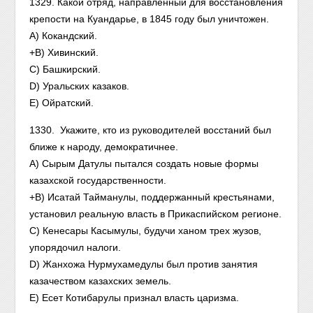
1329. Какой отряд, направленный для восстановления
крепости на Куандарье, в 1845 году был уничтожен.
А) Кокандский.
+В) Хивинский.
С) Башкирский.
D) Уральских казаков.
Е) Ойратский.
1330. Укажите, кто из руководителей восстаний был
ближе к народу, демократичнее.
А) Сырым Датулы пытался создать новые формы
казахской государственности.
+В) Исатай Тайманулы, поддержанный крестьянами,
установил реальную власть в Прикаспийском регионе.
С) Кенесары Касымулы, будучи ханом трех жузов,
упорядочил налоги.
D) Жанхожа Нурмухамедулы был против занятия
казачеством казахских земель.
Е) Есет Котибарулы признал власть царизма.