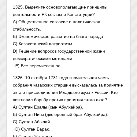
1325. Выделите основополагающие принципы
деятельности РК согласно Конституции?
А) Общественное согласие и политическая
стабильность.
B) Экономическое развитие на благо народа
С) Казахстанский патриотизм.
D) Решение вопросов государственной жизни
демократическими методами.
+E) Все перечисленное.
1326. 10 октября 1731 года значительная часть
собрания казахских старшин высказалась за принятие
акта о присоединении Младшего жуза к России. Кто
возглавил борьбу против принятия этого акта?
А) Султан Ералы (сын Абулхайра).
В) Султан Нияз (двоюродный брат Абулхайра).
С) Султан Абылай.
+D) Султан Барак.
Е) Султан Жанторе.