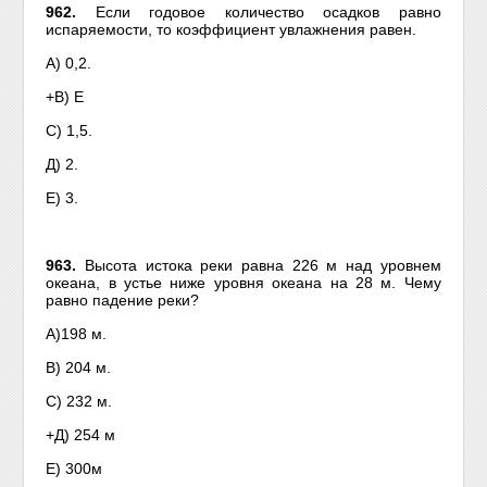
962.
Если годовое количество осадков равно
испаряемости, то коэффициент увлажнения равен.
А) 0,2.
+В) Е
С) 1,5.
Д) 2.
Е) 3.
963.
Высота истока реки равна 226 м над уровнем
океана, в устье ниже уровня океана на 28 м. Чему
равно падение реки?
А)198 м.
В) 204 м.
С) 232 м.
+Д) 254 м
Е) 300м