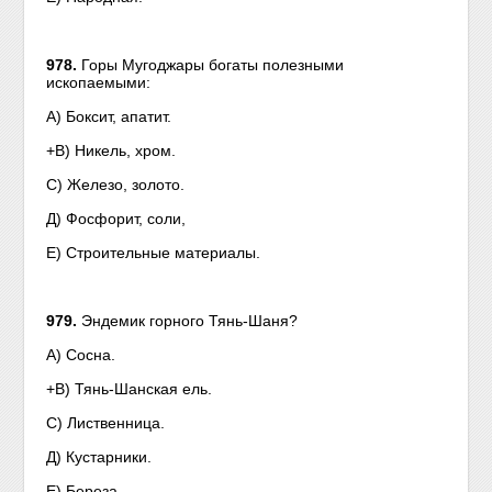
978.
Горы Мугоджары богаты полезными
ископаемыми:
А) Боксит, апатит.
+В) Никель, хром.
С) Железо, золото.
Д) Фосфорит, соли,
Е) Строительные материалы.
979.
Эндемик горного Тянь-Шаня?
А) Сосна.
+В) Тянь-Шанская ель.
С) Лиственница.
Д) Кустарники.
Е) Береза