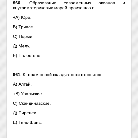
960.
Образование современных океанов и
внутриматериковых морей произошло в:
+А) Юре.
В) Триасе.
С) Перми.
Д) Мелу.
Е) Палеогене.
961.
К горам новой складчатости относится:
А) Алтай.
+В) Уральские.
С) Скандинавские.
Д) Пиренеи.
Е) Тянь-Шань.