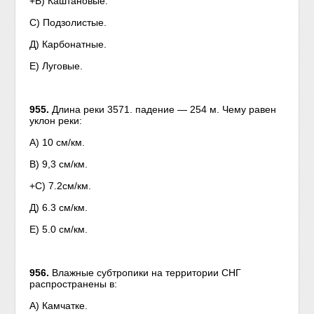
+В) Каштановые.
С) Подзолистые.
Д) Карбонатные.
Е) Луговые.
955.
Длина реки 3571. падение — 254 м. Чему равен
уклон реки:
А) 10 см/км.
В) 9,3 см/км.
+С) 7.2см/км.
Д) 6.3 см/км.
Е) 5.0 см/км.
956.
Влажные субтропики на территории СНГ
распространены в:
А) Камчатке.