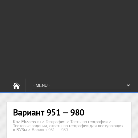
Вариант 951 — 980
Kaz-Ekzams.ru
>
География
>
Тесты по географии
>
Тестовые задания, ответы по географии для поступающих
в ВУЗы
>
Вариант 951 — 980