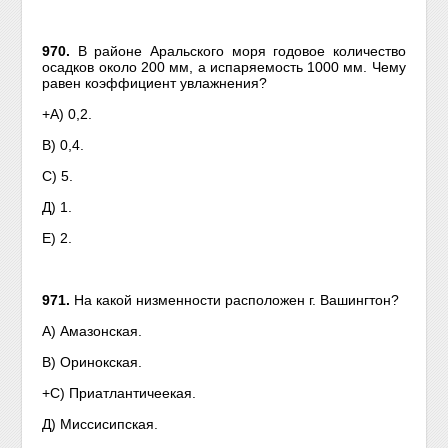
970.
В районе Аральского моря годовое количество
осадков около 200 мм, а испаряемость 1000 мм. Чему
равен коэффициент увлажнения?
+A) 0,2.
В) 0,4.
С) 5.
Д) 1.
Е) 2.
971.
На какой низменности расположен г. Вашингтон?
А) Амазонская.
B) Оринокская.
+С) Приатлантичеекая.
Д) Миссисипская.