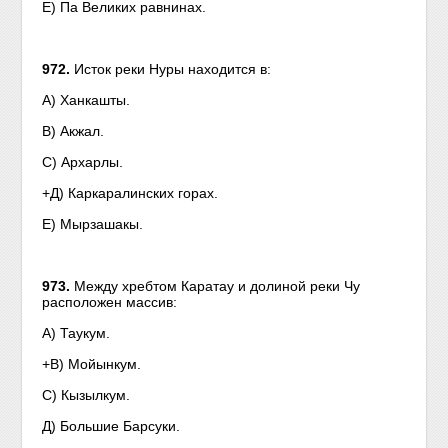
Е) Па Великих равнинах.
972.
Исток реки Нуры находится в:
А) Ханкашты.
В) Акжал.
С) Архарлы.
+Д) Каркаралинских горах.
Е) Мырзашакы.
973.
Между хребтом Каратау и долиной реки Чу
расположен массив:
A) Таукум.
+В) Мойынкум.
С) Кызылкум.
Д) Большие Барсуки.