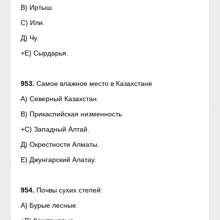
В) Иртыш.
С) Или.
Д) Чу.
+Е) Сырдарья.
953.
Самое влажное место в Казахстане
А) Северный Казахстан.
В) Прикаспийская низменность.
+С) Западный Алтай.
Д) Окрестности Алматы.
Е) Джунгарский Алатау.
954.
Почвы сухих степей:
А) Бурые лесные