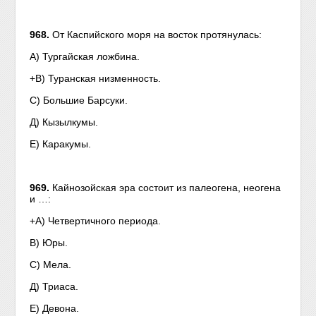
968.
От Каспийского моря на восток протянулась:
А) Тургайская ложбина.
+B) Туранская низменность.
С) Большие Барсуки.
Д) Кызылкумы.
Е) Каракумы.
969.
Кайнозойская эра состоит из палеогена, неогена
и …:
+А) Четвертичного периода.
В) Юры.
С) Мела.
Д) Триаса.
Е) Девона.