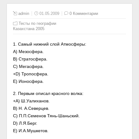
admin
01.05.2009
0 Комментарии
Тесты по географии
Казахстана 2005
1. Самый нижний слой Атмосферы:
А) Мезосфера.
B) Стратосфера.
C) Мегасфера.
+D) Тропосфера.
Е) Ионосфера.
2. Первым описал красного волка:
+A) Ш.Уалиханов.
B) Н. А.Северцев.
C) П.П.Семенов Тянь-Шаньский.
D) Л.Я.Берг.
E) И.А.Мушкетов.