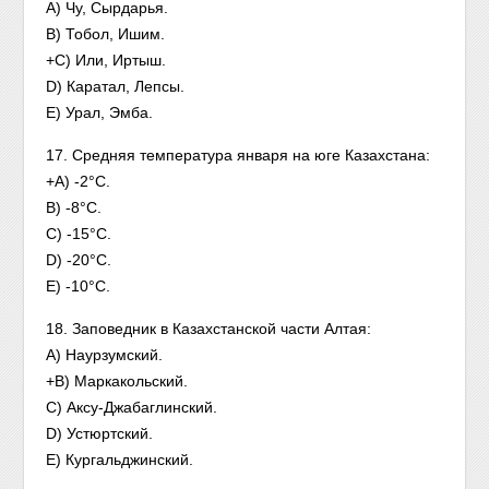
A) Чу, Сырдарья.
B) Тобол, Ишим.
+C) Или, Иртыш.
D) Каратал, Лепсы.
E) Урал, Эмба.
17. Средняя температура января на юге Казахстана:
+A) -2°С.
B) -8°С.
C) -15°С.
D) -20°С.
E) -10°С.
18. Заповедник в Казахстанской части Алтая:
А) Наурзумский.
+B) Маркакольский.
C) Аксу-Джабаглинский.
D) Устюртский.
E) Кургальджинский.