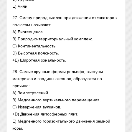
E) Чили.
27. Смену природных зон при движении от экватора к
полюсам называют:
A) Биогеоценоз.
B) Природно-территориальный комплекс.
C) Континентальность.
D) Высотная поясность.
+E) Широтная зональность.
28. Самые крупные формы рельефа, выступы
материков и впадины океанов, образуются по
причине:
A) Землетрясений.
B) Медленного вертикального перемещения.
C) Извержения вулканов.
+D) Движения литосферных плит.
E) Медленного горизонтального движения земной
коры.