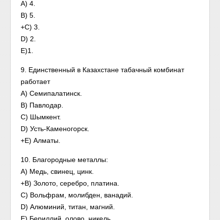
A) 4.
B) 5.
+C) 3.
D) 2.
Е)1.
9. Единственный в Казахстане табачный комбинат
работает
A) Семипалатинск.
B) Павлодар.
C) Шымкент.
D) Усть-Каменогорск.
+E) Алматы.
10. Благородные металлы:
А) Медь, свинец, цинк.
+B) Золото, серебро, платина.
C) Вольфрам, молибден, ванадий.
D) Алюминий, титан, магний.
E) Бериллий, олово, никель.