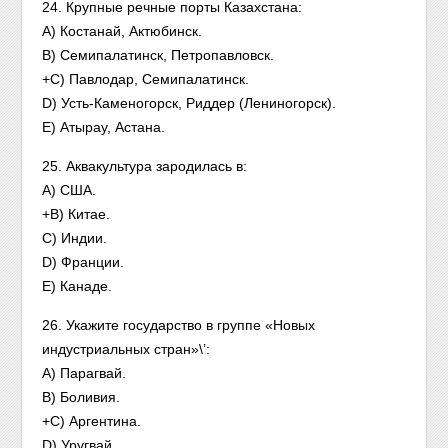
24. Крупные речные порты Казахстана:
A) Костанай, Актюбинск.
B) Семипалатинск, Петропавловск.
+C) Павлодар, Семипалатинск.
D) Усть-Каменогорск, Риддер (Лениногорск).
E) Атырау, Астана.
25. Аквакультура зародилась в:
А) США.
+B) Китае.
C) Индии.
D) Франции.
E) Канаде.
26. Укажите государство в группе «Новых
индустриальных стран»\’:
A) Парагвай.
B) Боливия.
+C) Аргентина.
D) Уругвай.