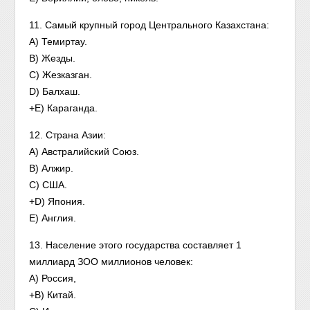
11. Самый крупный город Центрального Казахстана:
A) Темиртау.
B) Жезды.
C) Жезказган.
D) Балхаш.
+E) Караганда.
12. Страна Азии:
A) Австралийский Союз.
B) Алжир.
C) США.
+D) Япония.
E) Англия.
13. Население этого государства составляет 1
миллиард ЗОО миллионов человек:
А) Россия,
+B) Китай.