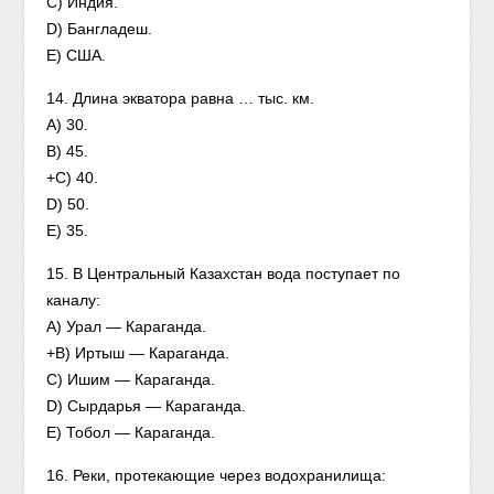
С) Индия.
D) Бангладеш.
Е) США.
14. Длина экватора равна … тыс. км.
A) 30.
B) 45.
+C) 40.
D) 50.
Е) 35.
15. В Центральный Казахстан вода поступает по
каналу:
А) Урал — Караганда.
+B) Иртыш — Караганда.
C) Ишим — Караганда.
D) Сырдарья — Караганда.
E) Тобол — Караганда.
16. Реки, протекающие через водохранилища: