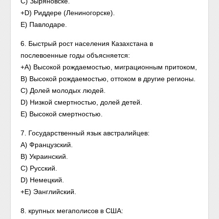
C) Зыряновске.
+D) Риддере (Лениногорске).
E) Павлодаре.
6. Быстрый рост населения Казахстана в
послевоенные годы объясняется:
+A) Высокой рождаемостью, миграционным притоком,
B) Высокой рождаемостью, оттоком в другие регионы.
C) Долей молодых людей.
D) Низкой смертностью, долей детей.
E) Высокой смертностью.
7. Государственный язык австралийцев:
A) Французский.
B) Украинский.
C) Русский.
D) Немецкий.
+E) Эанглийский.
8. крупных мегаполисов в США: