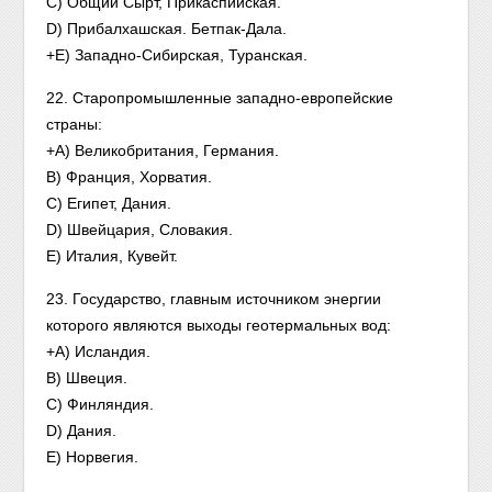
C) Общий Сырт, Прикаспийская.
D) Прибалхашская. Бетпак-Дала.
+E) Западно-Сибирская, Туранская.
22. Старопромышленные западно-европейские
страны:
+A) Великобритания, Германия.
B) Франция, Хорватия.
C) Египет, Дания.
D) Швейцария, Словакия.
E) Италия, Кувейт.
23. Государство, главным источником энергии
которого являются выходы геотермальных вод:
+A) Исландия.
B) Швеция.
C) Финляндия.
D) Дания.
E) Норвегия.