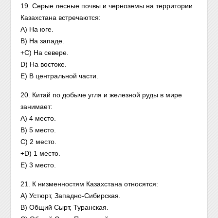
19. Серые лесные почвы и черноземы на территории
Казахстана встречаются:
A) На юге.
B) На западе.
+C) На севере.
D) На востоке.
E) В центральной части.
20. Китай по добыче угля и железной руды в мире
занимает:
A) 4 место.
B) 5 место.
C) 2 место.
+D) 1 место.
Е) 3 место.
21. К низменностям Казахстана относятся:
A) Устюрт, Западно-Сибирская.
B) Общий Сырт, Туранская.