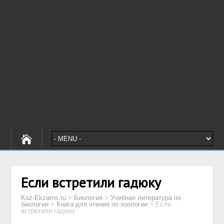
Если встретили гадюку
Kaz-Ekzams.ru
>
Биология
>
Учебная литература по
биологии
>
Книга для чтения по зоологии
>
Если
встретили гадюку