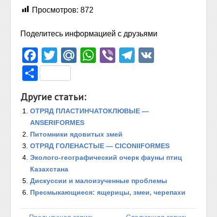
Просмотров:
872
Поделитесь информацией с друзьями
Facebook
Twitter
Mail.Ru
WhatsApp
Viber
Telegram
VK
Отправить
Другие статьи:
ОТРЯД ПЛАСТИНЧАТОКЛЮВЫЕ —
ANSERIFORMES
Питомники ядовитых змей
ОТРЯД ГОЛЕНАСТЫЕ — CICONIIFORMES
Эколого-географический очерк фауны птиц
Казахстана
Дискуссии и малоизученные проблемы
Пресмыкающиеся: ящерицы, змеи, черепахи
← Предыдущая запись
Следующая запись →