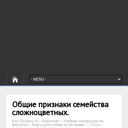
Общие признаки семейства
сложноцветных.
Kaz-Ekzams.ru
>
Биология
>
Учебная литература по
биологии
>
Книга для чтения по ботанике
>
Общие