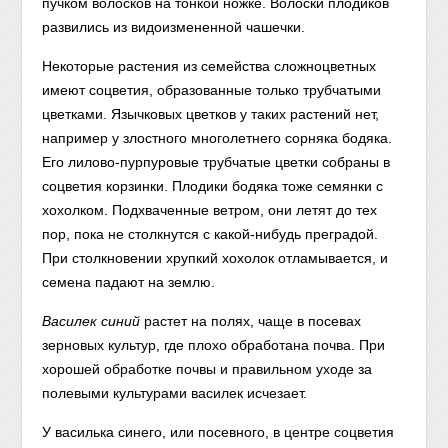
пучком волосков на тонкой ножке. Волоски плодиков
развились из видоизмененной чашечки.
Некоторые растения из семейства сложноцветных
имеют соцветия, образованные только трубчатыми
цветками. Язычковых цветков у таких растений нет,
например у злостного многолетнего сорняка бодяка.
Его лилово-пурпуровые трубчатые цветки собраны в
соцветия корзинки. Плодики бодяка тоже семянки с
хохолком. Подхваченные ветром, они летят до тех
пор, пока не столкнутся с какой-нибудь преградой.
При столкновении хрупкий хохолок отламывается, и
семена падают на землю.
Василек синий
растет на полях, чаще в посевах
зерновых культур, где плохо обработана почва. При
хорошей обработке почвы и правильном уходе за
полевыми культурами василек исчезает.
У василька синего, или посевного, в центре соцветия