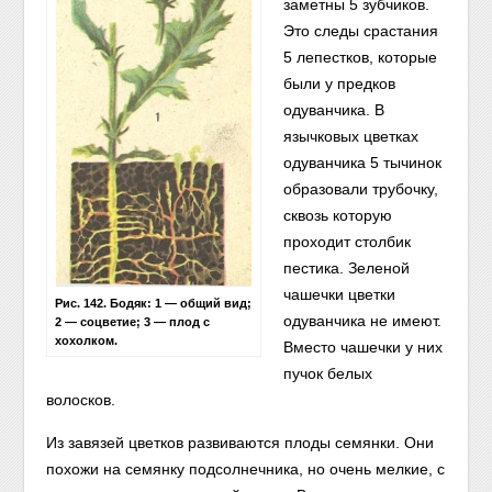
заметны 5 зубчиков.
Это следы срастания
5 лепестков, которые
были у предков
одуванчика. В
язычковых цветках
одуванчика 5 тычинок
образовали трубочку,
сквозь которую
проходит столбик
пестика. Зеленой
чашечки цветки
Рис. 142. Бодяк: 1 — общий вид;
одуванчика не имеют.
2 — соцветие; 3 — плод с
хохолком.
Вместо чашечки у них
пучок белых
волосков.
Из завязей цветков развиваются плоды семянки. Они
похожи на семянку подсолнечника, но очень мелкие, с