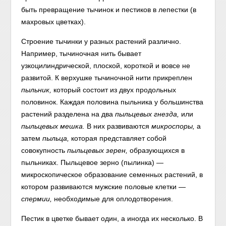
быть превращение тычинок и пестиков в лепестки (в
махровых цветках).
Строение тычинки у разных растений различно.
Например, тычиночная нить бывает
узкоцилиндрической, плоской, короткой и вовсе не
развитой. К верхушке тычиночной нити прикреплен
пыльник,
который состоит из двух продольных
половинок. Каждая половина пыльника у большинства
растений разделена на два
пыльцевых гнезда,
или
пыльцевых мешка.
В них развиваются
микроспоры,
а
затем
пыльца,
которая представляет собой
совокупность
пыльцевых зерен,
образующихся в
пыльниках. Пыльцевое зерно (пылинка) —
микроскопическое образование семенных растений, в
котором развиваются мужские половые клетки —
спермии,
необходимые для оплодотворения.
Пестик в цветке бывает один, а иногда их несколько. В