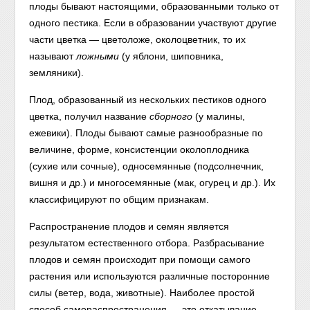
плоды бывают настоящими, образованными только от
одного пестика. Если в образовании участвуют другие
части цветка — цветоложе, околоцветник, то их
называют
ложными
(у яблони, шиповника,
земляники).
Плод, образованный из нескольких пестиков одного
цветка, получил название
сборного
(у малины,
ежевики). Плоды бывают самые разнообразные по
величине, форме, консистенции околоплодника
(сухие или сочные), односемянные (подсолнечник,
вишня и др.) и многосемянные (мак, огурец и др.). Их
классифицируют по общим признакам.
Распространение плодов и семян является
результатом естественного отбора. Разбрасывание
плодов и семян происходит при помощи самого
растения или используются различные посторонние
силы (ветер, вода, животные). Наиболее простой
способ самораспространения — это откатывание