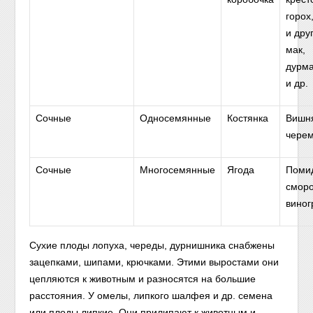
горох
и дру
мак,
дурма
и др.
Сочные
Односемянные
Костянка
Вишня
черем
Сочные
Многосемянные
Ягода
Поми
сморо
виног
Сухие плоды лопуха, череды, дурнишника снабжены
зацепками, шипами, крючками. Этими выростами они
цепляются к животным и разносятся на большие
расстояния. У омелы, липкого шалфея и др. семена
или плоды липкие. Они прилипают к животным и,