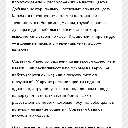
происхождению и расположению на частях цветка.
Добывая нектар, пыльцу, насекомые опыляют цветки.
Количество нектара не остается постоянным в
течение суток. Например, у липы, глухой крапивы,
душицы и др. наибольшее количество нектара
выделяется в утренние часы. У фацелии, кипрея и др.
— в дневные часы, а у медуницы, чины и др.—
вечером.
Соцветия. У многих растений развиваются одиночные
цветки. Они располагаются по одному на верхушке
побега (верхушечные) или в пазухах листьев
(пазушные). У других растений цветки сидят не
одиночно, а группируются в определенном порядке
на верхушке вегетативных побегов. Такие
разветвленные побеги, которые несут на себе цветки,
получили название соцветий. Соцветия бывают
простые и сложные.
Простые
— те, у которых на неразветвленной оси в