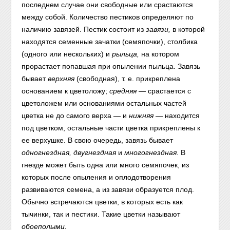
последнем случае они свободные или срастаются
между собой. Количество пестиков определяют по
наличию завязей. Пестик состоит из
завязи,
в которой
находятся семенные зачатки (семяпочки), столбика
(одного или нескольких) и
рыльца,
на котором
прорастает попавшая при опылении пыльца. Завязь
бывает
верхняя
(свободная), т. е. прикреплена
основанием к цветоложу;
средняя —
срастается с
цветоложем или основаниями остальных частей
цветка не до самого верха — и
нижняя
— находится
под цветком, остальные части цветка прикреплены к
ее верхушке. В свою очередь, завязь бывает
одногнездная, двугнездная
и
многогнездная.
В
гнезде может быть одна или много семяпочек, из
которых после опыления и оплодотворения
развиваются семена, а из завязи образуется плод.
Обычно встречаются цветки, в которых есть как
тычинки, так и пестики. Такие цветки называют
обоеполыми.