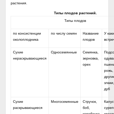
растения.
Типы плодов растений.
Типы плодов
по консистенции
по числу семян
Название
У как
околоплодника
плодов
встре
Сухие
Односемянные
Семянка,
Подсо
нераскрывающиеся
зерновка,
одува
орех
пшен
рожь,
други
злаки
дуб
Сухие
Многосемянные
Стручок,
Капус
раскрывающиеся
боб,
суреп
коробочка
крест