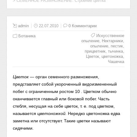
>
СЕМЕННОЕ РАЗМНОЖЕНИЕ. Строение цветка
admin
22.07.2010
0 Комментарии
Искусственное
Ботаника
,
,
опыление
Нектарники
,
,
опыление
пестик
,
,
прицветник
тычинка
,
,
Цветок
цветоножка
Чашечка
Цветок
— орган семенного размножения,
представляет собой укороченный видоизмененный
побег с ограниченным ростом 10 . Цветком обычно
оканчивается главный или боковой побег. Часть
стебля, несущая на себе цветок, т. е. под цветком,
называется
цвето
ножкой.
Нередко цветоножка едва
заметна или отсутствует. Такие цветки называют
сидячими.