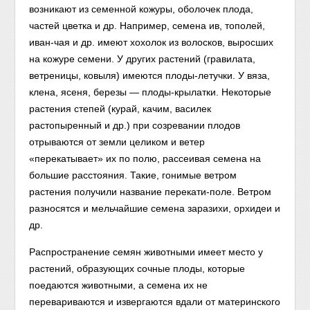
возникают из семенной кожуры, оболочек плода,
частей цветка и др. Например, семена ив, тополей,
иван-чая и др. имеют хохолок из волосков, выросших
на кожуре семени. У других растений (гравилата,
ветреницы, ковыля) имеются плоды-летучки. У вяза,
клена, ясеня, березы — плоды-крылатки. Некоторые
растения степей (курай, качим, василек
растопыренный и др.) при созревании плодов
отрываются от земли целиком и ветер
«перекатывает» их по полю, рассеивая семена на
большие расстояния. Такие, гонимые ветром
растения получили название перекати-поле. Ветром
разносятся и мельчайшие семена заразихи, орхидеи и
др.
Распространение семян животными имеет место у
растений, образующих сочные плоды, которые
поедаются животными, а семена их не
перевариваются и извергаются вдали от материнского