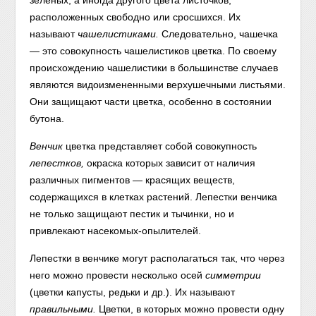
зеленых, а иногда другого цвета листочков,
расположенных свободно или сросшихся. Их
называют
чашелистиками.
Следовательно, чашечка
— это совокупность чашелистиков цветка. По своему
происхождению чашелистики в большинстве случаев
являются видоизмененными верхушечными листьями.
Они защищают части цветка, особенно в состоянии
бутона.
Венчик
цветка представляет собой совокупность
лепестков,
окраска которых зависит от наличия
различных пигментов — красящих веществ,
содержащихся в клетках растений. Лепестки венчика
не только защищают пестик и тычинки, но и
привлекают насекомых-опылителей.
Лепестки в венчике могут располагаться так, что через
него можно провести несколько осей
симметрии
(цветки капусты, редьки и др.). Их называют
правильными.
Цветки, в которых можно провести одну