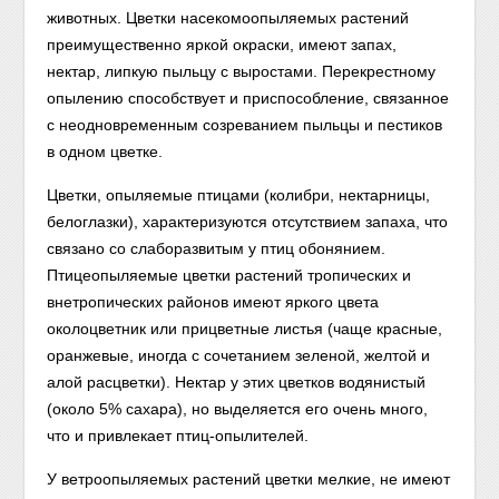
животных. Цветки насекомоопыляемых растений
преимущественно яркой окраски, имеют запах,
нектар, липкую пыльцу с выростами. Перекрестному
опылению способствует и приспособление, связанное
с неодновременным созреванием пыльцы и пестиков
в одном цветке.
Цветки, опыляемые птицами (колибри, нектарницы,
белоглазки), характеризуются отсутствием запаха, что
связано со слаборазвитым у птиц обонянием.
Птицеопыляемые цветки растений тропических и
внетропических районов имеют яркого цвета
околоцветник или прицветные листья (чаще красные,
оранжевые, иногда с сочетанием зеленой, желтой и
алой расцветки). Нектар у этих цветков водянистый
(около 5% сахара), но выделяется его очень много,
что и привлекает птиц-опылителей.
У ветроопыляемых растений цветки мелкие, не имеют