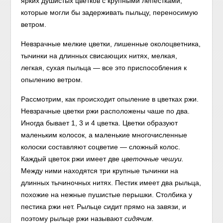
ярких душистых цветков с крупными лепестками,
которые могли бы задерживать пыльцу, переносимую
ветром.
Невзрачные мелкие цветки, лишенные околоцветника,
тычинки на длинных свисающих нитях, мелкая,
легкая, сухая пыльца — все это приспособления к
опылению ветром.
Рассмотрим, как происходит опыление в цветках ржи.
Невзрачные цветки ржи расположены чаше по два.
Иногда бывает 1, 3 и 4 цветка. Цветки образуют
маленьким колосок, а маленькие многочисленные
колоски составляют соцветие — сложный колос.
Каждый цветок ржи имеет две
цветочные чешуи.
Между ними находятся три крупные тычинки на
длинных тычиночных нитях. Пестик имеет два рыльца,
похожие на нежные пушистые перышки. Столбика у
пестика ржи нет. Рыльце сидит прямо на завязи, и
поэтому рыльце ржи называют
сидячим.