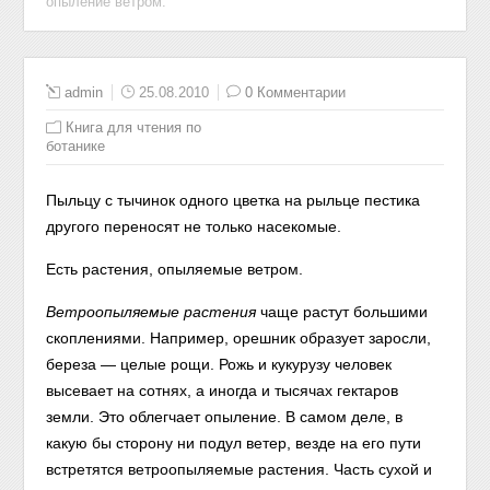
опыление ветром.
admin
25.08.2010
0 Комментарии
Книга для чтения по
ботанике
Пыльцу с тычинок одного цветка на рыльце пестика
другого переносят не только насекомые.
Есть растения, опыляемые ветром.
Ветроопыляемые растения
чаще растут большими
скоплениями. Например, орешник образует заросли,
береза — целые рощи. Рожь и кукурузу человек
высевает на сотнях, а иногда и тысячах гектаров
земли. Это облегчает опыление. В самом деле, в
какую бы сторону ни подул ветер, везде на его пути
встретятся ветроопыляемые растения. Часть сухой и