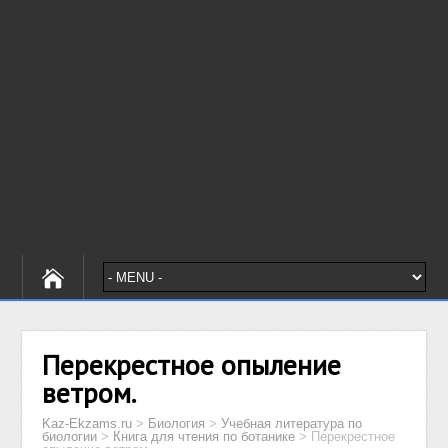
Перекрестное опыление
ветром.
Kaz-Ekzams.ru
>
Биология
>
Учебная литература по
биологии
>
Книга для чтения по ботанике
>
Перекрестное