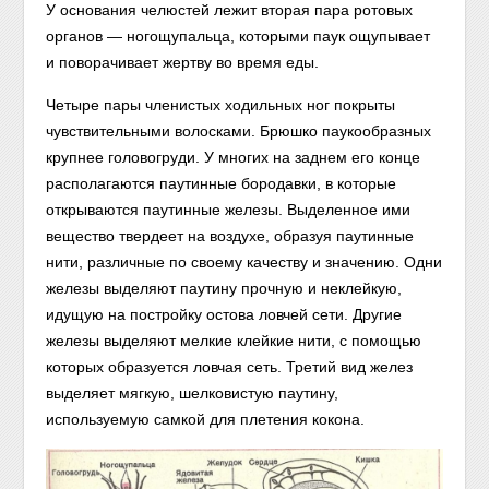
У основания челюстей лежит вторая пара ротовых
органов — ногощупальца, которыми паук ощупывает
и поворачивает жертву во время еды.
Четыре пары членистых ходильных ног покрыты
чувствительными волосками. Брюшко паукообразных
крупнее головогруди. У многих на заднем его конце
располагаются паутинные бородавки, в которые
открываются паутинные железы. Выделенное ими
вещество твердеет на воздухе, образуя паутинные
нити, различные по своему качеству и значению. Одни
железы выделяют паутину прочную и неклейкую,
идущую на постройку остова ловчей сети. Другие
железы выделяют мелкие клейкие нити, с помощью
которых образуется ловчая сеть. Третий вид желез
выделяет мягкую, шелковистую паутину,
используемую самкой для плетения кокона.