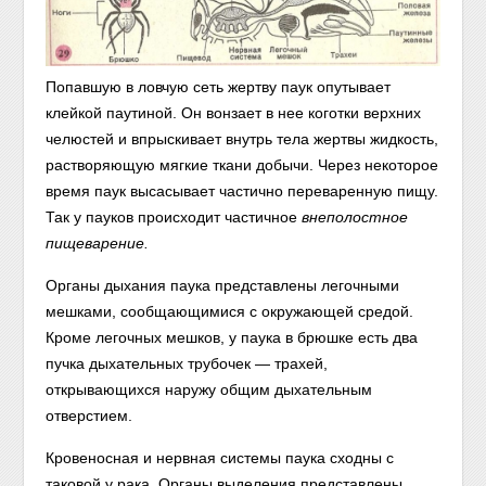
Попавшую в ловчую сеть жертву паук опутывает
клейкой паутиной. Он вонзает в нее коготки верхних
челюстей и впрыскивает внутрь тела жертвы жидкость,
растворяющую мягкие ткани добычи. Через некоторое
время паук высасывает частично переваренную пищу.
Так у пауков происходит частичное
внеполостное
пищеварение.
Органы дыхания паука представлены легочными
мешками, сообщающимися с окружающей средой.
Кроме легочных мешков, у паука в брюшке есть два
пучка дыхательных трубочек — трахей,
открывающихся наружу общим дыхательным
отверстием.
Кровеносная и нервная системы паука сходны с
таковой у рака. Органы выделения представлены