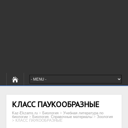
КЛАСС ПАУКООБРАЗНЫЕ
Kaz-Ekzams.ru
>
Биология
>
Учебная литература по
биологии
>
Биология. Справочные материалы
>
Зоология
>
КЛАСС ПАУКООБРАЗНЫЕ