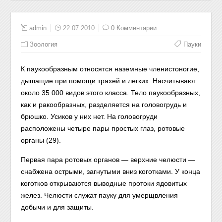
admin
22.07.2010
0 Комментарии
Зоология
Пауки
К паукообразным относятся наземные членистоногие,
дышащие при помощи трахей и легких. Насчитывают
около 35 000 видов этого класса. Тело паукообразных,
как и ракообразных, разделяется на головогрудь и
брюшко. Усиков у них нет. На головогруди
расположены четыре пары простых глаз, ротовые
органы (29).
Первая пара ротовых органов — верхние челюсти —
снабжена острыми, загнутыми вниз коготками. У конца
коготков открываются выводные протоки ядовитых
желез. Челюсти служат пауку для умерщвления
добычи и для защиты.