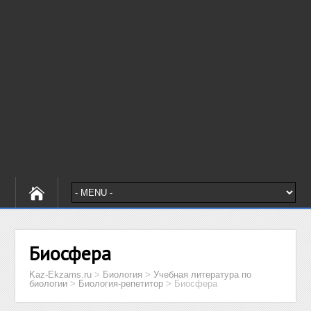
Биосфера
Kaz-Ekzams.ru
>
Биология
>
Учебная литература по
биологии
>
Биология-репетитор
>
Биосфера