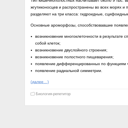
Тип кишечнополостных насчитывает около 9 тыс. 
жгутиконосцев и распространены во всех морях и
разделяют на три класса: гидроидные, сцифоидны
Основные ароморфозы, способствовавшие появле
возникновение многоклеточности в результате
собой клеток;
возникновение двуслойного строения;
возникновение полостного пищеварения;
появление дифференцированных по функциям ч
появление радиальной симметрии.
(далее…)
Биология-репетитор