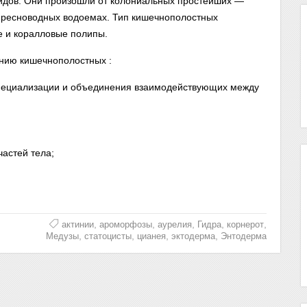
видов. Они произошли от колониальных простейших —
 пресноводных водоемах. Тип кишечнополостных
е и коралловые полипы.
нию кишечнополостных :
 специализации и объединения взаимодействующих между
астей тела;
,
,
,
,
,
актинии
ароморфозы
аурелия
Гидра
корнерот
,
,
,
,
Медузы
статоцисты
цианея
эктодерма
Энтодерма