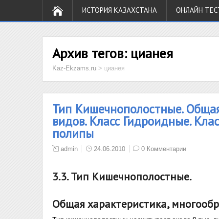
ИСТОРИЯ КАЗАХСТАНА
ОНЛАЙН ТЕС
Архив тегов:
цианея
Kaz-Ekzams.ru
>
цианея
Тип Кишечнополостные. Общая
видов. Класс Гидроидные. Кла
полипы
admin
24.06.2010
0 Комментарии
3.3. Тип Кишечнополостные.
Общая характеристика, многообр