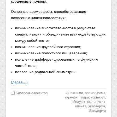
коралловые полипы.
Основные ароморфозы, способствовавшие
появлению кишечнополостных :
возникновение многоклеточности в результате
специализации и объединения взаимодействующих
между собой клеток;
возникновение двуслойного строения;
возникновение полостного пищеварения;
появление дифференцированных по функциям
частей тела;
появление радиальной симметрии.
(далее…)
,
,
актинии
ароморфозы
Биология-репетитор
,
,
,
аурелия
Гидра
корнерот
,
,
Медузы
статоцисты
,
,
цианея
эктодерма
Энтодерма