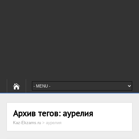
Архив тегов:
аурелия
Kaz-Ekzams.ru
>
аурелия