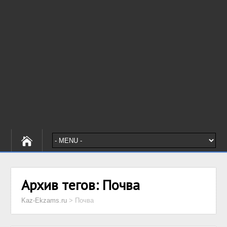
Архив тегов:
Почва
Kaz-Ekzams.ru
>
Почва