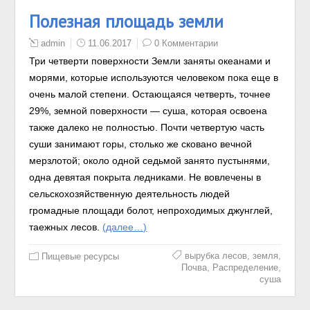
Полезная площадь земли
admin
11.06.2017
0 Комментарии
Три четверти поверхности Земли заняты океанами и
морями, которые используются человеком пока еще в
очень малой степени. Остающаяся четверть, точнее
29%, земной поверхности — суша, которая освоена
также далеко не полностью. Почти четвертую часть
суши занимают горы, столько же сковано вечной
мерзлотой; около одной седьмой занято пустынями,
одна девятая покрыта ледниками. Не вовлечены в
сельскохозяйственную деятельность людей
громадные площади болот, непроходимых джунглей,
таежных лесов.
(далее…)
,
,
вырубка лесов
земля
Пищевые ресурсы
,
,
Почва
Распределение
суша