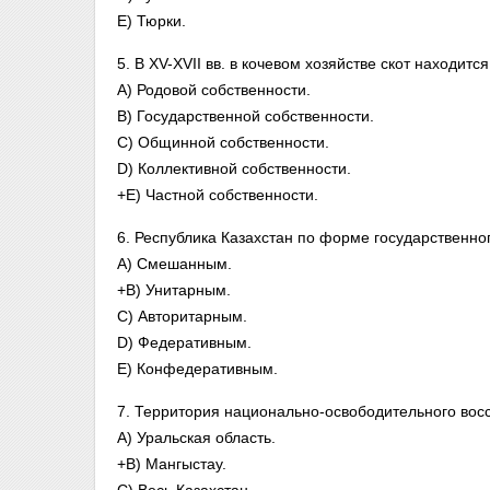
E) Тюрки.
5. В XV-XVII вв. в кочевом хозяйстве скот находится
A) Родовой собственности.
B) Государственной собственности.
C) Общинной собственности.
D) Коллективной собственности.
+E) Частной собственности.
6. Республика Казахстан по форме государственног
A) Смешанным.
+B) Унитарным.
C) Авторитарным.
D) Федеративным.
E) Конфедеративным.
7. Территория национально-освободительного восст
A) Уральская область.
+B) Мангыстау.