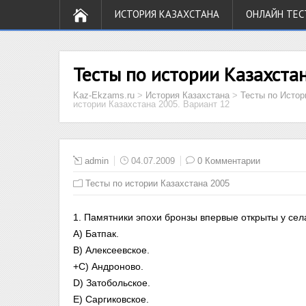
ИСТОРИЯ КАЗАХСТАНА
ОНЛАЙН ТЕС
Тесты по истории Казахстан
Kaz-Ekzams.ru
>
История Казахстана
>
Тесты по Истор
истории Казахстана 2005. Вариант 12
admin
04.07.2009
0 Комментарии
Тесты по истории Казахстана 2005
1. Памятники эпохи бронзы впервые открыты у сел
A) Батпак.
B) Алексеевское.
+C) Андроново.
D) Затобольское.
E) Саргиковское.