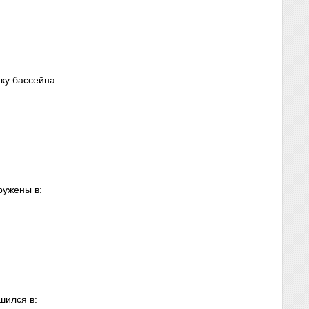
ку бассейна:
ружены в:
шился в: