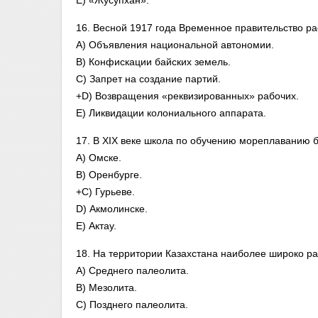
E) «Жусупхан».
16. Весной 1917 года Временное правительство ра
A) Объявления национальной автономии.
B) Конфискации байских земель.
C) Запрет на создание партий.
+D) Возвращения «реквизированных» рабочих.
E) Ликвидации колониального аппарата.
17. В XIX веке школа по обучению мореплаванию б
A) Омске.
B) Оренбурге.
+C) Гурьеве.
D) Акмолинске.
E) Актау.
18. На территории Казахстана наиболее широко р
A) Среднего палеолита.
B) Мезолита.
C) Позднего палеолита.