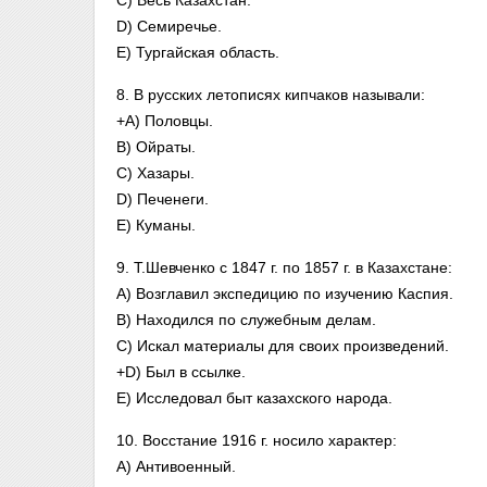
C) Весь Казахстан.
D) Семиречье.
E) Тургайская область.
8. В русских летописях кипчаков называли:
+A) Половцы.
B) Ойраты.
C) Хазары.
D) Печенеги.
E) Куманы.
9. Т.Шевченко с 1847 г. по 1857 г. в Казахстане:
A) Возглавил экспедицию по изучению Каспия.
B) Находился по служебным делам.
C) Искал материалы для своих произведений.
+D) Был в ссылке.
E) Исследовал быт казахского народа.
10. Восстание 1916 г. носило характер:
A) Антивоенный.