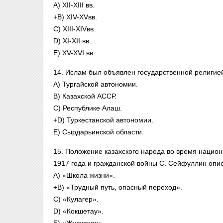
А) XII-XIII вв.
+B) XIV-XVвв.
С) XIII-XIVвв.
D) XI-XII вв.
E) XV-XVI вв.
14. Ислам был объявлен государственной религией
A) Тургайской автономии.
B) Казахской АССР.
C) Республике Алаш.
+D) Туркестанской автономии.
E) Сырдарьинской области.
15. Положение казахского народа во время нацио
1917 года и гражданской войны С. Сейфуллин опис
A) «Школа жизни».
+B) «Трудный путь, опасный переход».
C) «Кулагер».
D) «Кокшетау».