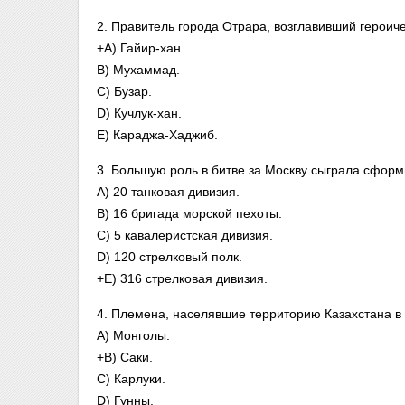
2. Правитель города Отрара, возглавивший героич
+A) Гайир-хан.
B) Мухаммад.
C) Бузар.
D) Кучлук-хан.
E) Караджа-Хаджиб.
3. Большую роль в битве за Москву сыграла сформ
A) 20 танковая дивизия.
B) 16 бригада морской пехоты.
C) 5 кавалеристская дивизия.
D) 120 стрелковый полк.
+E) 316 стрелковая дивизия.
4. Племена, населявшие территорию Казахстана в 
A) Монголы.
+B) Саки.
C) Карлуки.
D) Гунны.