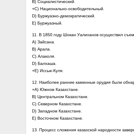
B) Социалистический.
+C) Национально-освободительный.
D) Буржуазно-демократический.
E) Буржуазный.
11. В 1850 году Шокан Уалиханов осуществил съем
A) Зайсана.
B) Арала.
C) Алаколя.
D) Балхаша.
+E) Иссык-Куля.
12. Наиболее ранние каменные орудия были обна
+A) Южном Казахстане.
B) Центральном Казахстане.
C) Северном Казахстане.
D) Западном Казахстане.
E) Восточном Казахстане.
13. Процесс сложения казахской народности завер