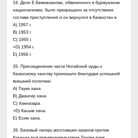
24. Дело Е.Бекмаханова, обвиненного в буржуазном
национализме, было прекращено за отсутствием
состава преступления и он вернулся в Казахстан в
A) 1957 г.
B) 1953 г.
C) 1955 г.
+D) 1954 г.
E) 1956 г.
25. Присоединение части Ногайской орды к
Казахскому ханству произошло благодаря успешной
внешней политике:
A) Тауке хана.
B) Джангир хана.
C) Хакназара.
+D) Касым хана.
E) Есим хана.
26. Базовый лагерь восставших казахов против
Коканда под предводительством Тентек торе: