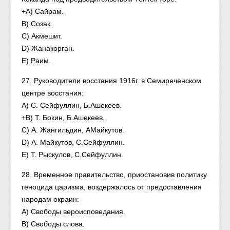
+A) Сайрам.
B) Созак.
C) Акмешит.
D) Жанакорган.
E) Раим.
27. Руководители восстания 1916г. в Семиреченском
центре восстания:
A) С. Сейфуллин, Б.Ашекеев.
+B) Т. Бокин, Б.Ашекеев.
C) А. Жангильдин, АМайкутов.
D) А. Майкутов, С.Сейфуллин.
E) Т. Рыскулов, С.Сейфуллин.
28. Временное правительство, приостановив политику
геноцида царизма, воздержалось от предоставления
народам окраин:
A) Свободы вероисповедания.
B) Свободы слова.