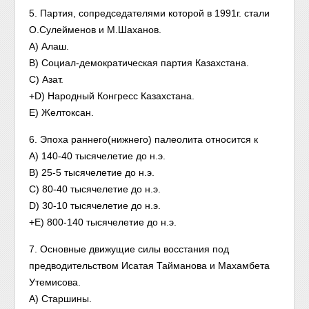
5. Партия, сопредседателями которой в 1991г. стали
О.Сулейменов и М.Шаханов.
A) Алаш.
B) Социал-демократическая партия Казахстана.
C) Азат.
+D) Народный Конгресс Казахстана.
E) Желтоксан.
6. Эпоха раннего(нижнего) палеолита относится к
A) 140-40 тысячелетие до н.э.
B) 25-5 тысячелетие до н.э.
C) 80-40 тысячелетие до н.э.
D) 30-10 тысячелетие до н.э.
+E) 800-140 тысячелетие до н.э.
7. Основные движущие силы восстания под
предводительством Исатая Тайманова и Махамбета
Утемисова.
A) Старшины.