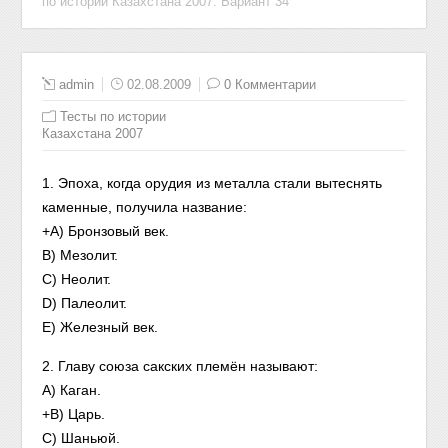
по истории Казахстана 2007. Вариант 34
admin
02.08.2009
0 Комментарии
Тесты по истории
Казахстана 2007
1. Эпоха, когда орудия из металла стали вытеснять
каменные, получила название:
+A) Бронзовый век.
B) Мезолит.
C) Неолит.
D) Палеолит.
E) Железный век.
2. Главу союза сакских племён называют:
A) Каган.
+B) Царь.
C) Шаньюй.