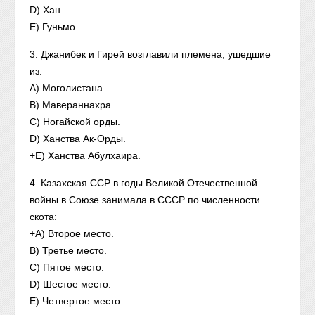
D) Хан.
E) Гуньмо.
3. Джанибек и Гирей возглавили племена, ушедшие
из:
A) Моголистана.
B) Мавераннахра.
C) Ногайской орды.
D) Ханства Ак-Орды.
+E) Ханства Абулхаира.
4. Казахская ССР в годы Великой Отечественной
войны в Союзе занимала в СССР по численности
скота:
+A) Второе место.
B) Третье место.
C) Пятое место.
D) Шестое место.
E) Четвертое место.