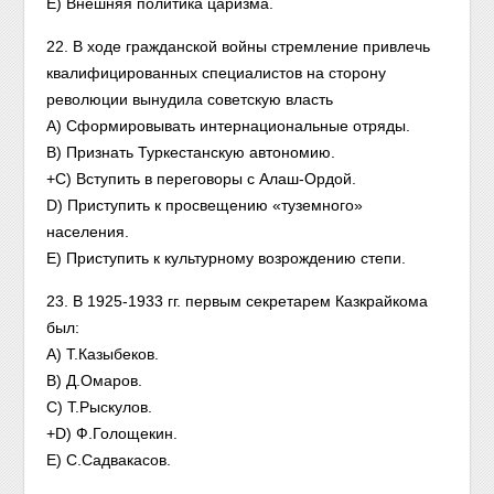
E) Внешняя политика царизма.
22. В ходе гражданской войны стремление привлечь
квалифицированных специалистов на сторону
революции вынудила советскую власть
A) Сформировывать интернациональные отряды.
B) Признать Туркестанскую автономию.
+C) Вступить в переговоры с Алаш-Ордой.
D) Приступить к просвещению «туземного»
населения.
E) Приступить к культурному возрождению степи.
23. В 1925-1933 гг. первым секретарем Казкрайкома
был:
A) Т.Казыбеков.
B) Д.Омаров.
C) Т.Рыскулов.
+D) Ф.Голощекин.
E) С.Садвакасов.