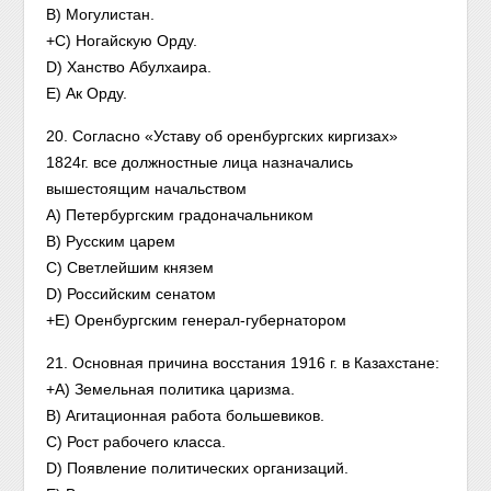
B) Могулистан.
+C) Ногайскую Орду.
D) Ханство Абулхаира.
E) Ак Орду.
20. Согласно «Уставу об оренбургских киргизах»
1824г. все должностные лица назначались
вышестоящим начальством
A) Петербургским градоначальником
B) Русским царем
C) Светлейшим князем
D) Российским сенатом
+E) Оренбургским генерал-губернатором
21. Основная причина восстания 1916 г. в Казахстане:
+A) Земельная политика царизма.
B) Агитационная работа большевиков.
C) Рост рабочего класса.
D) Появление политических организаций.