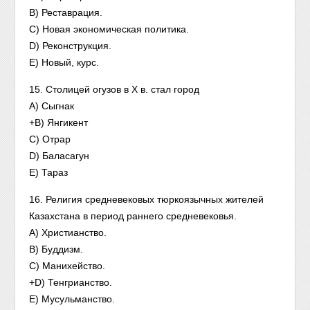
B) Реставрация.
C) Новая экономическая политика.
D) Реконструкция.
E) Новый, курс.
15. Столицей огузов в X в. стал город
A) Сыгнак
+B) Янгикент
C) Отрар
D) Баласагун
E) Тараз
16. Религия средневековых тюркоязычных жителей
Казахстана в период раннего средневековья.
A) Христианство.
B) Буддизм.
C) Манихейство.
+D) Тенгрианство.
E) Мусульманство.