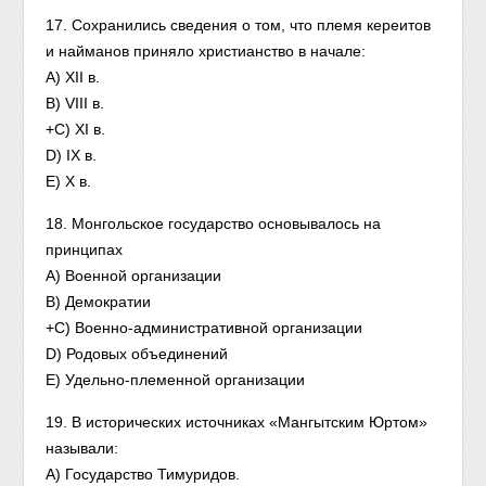
17. Сохранились сведения о том, что племя кереитов
и найманов приняло христианство в начале:
A) XII в.
B) VIII в.
+C) XI в.
D) IX в.
E) Х в.
18. Монгольское государство основывалось на
принципах
A) Военной организации
B) Демократии
+C) Военно-административной организации
D) Родовых объединений
E) Удельно-племенной организации
19. В исторических источниках «Мангытским Юртом»
называли:
A) Государство Тимуридов.