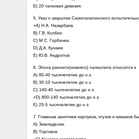
E) 20 танковая дивизия.
5. Указ о закрытии Семипалатинского испытательн
+A) Н.А. Назарбаев.
B) Г.В. Колбин.
C) М.С. Горбачев.
D) Д.А. Кунаев.
E) Ю.В. Андропов.
6. Эпоха раннего(нижнего) палеолита относится к
A) 80-40 тысячелетие до н.э.
B) 30-10 тысячелетие до н.э.
C) 140-40 тысячелетие до н.э.
+D) 800-140 тысячелетие до н.э.
E) 25-5 тысячелетие до н.э.
7. Главным занятием карлуков, огузов и кимаков б
A) Земледелие.
B) Торговля.