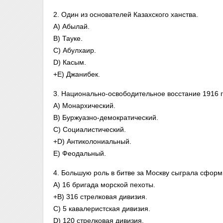
2. Один из основателей Казахского ханства.
A) Абылай.
B) Тауке.
C) Абулхаир.
D) Касым.
+E) Джанибек.
3. Национально-освободительное восстание 1916 г
A) Монархический.
B) Буржуазно-демократический.
C) Социалистический.
+D) Антиколониальный.
E) Феодальный.
4. Большую роль в битве за Москву сыграла сформ
A) 16 бригада морской пехоты.
+B) 316 стрелковая дивизия.
C) 5 кавалеристская дивизия.
D) 120 стрелковая дивизия.