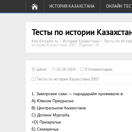
ИСТОРИЯ КАЗАХСТАНА
ОНЛАЙН ТЕС
Тесты по истории Казахстан
Kaz-Ekzams.ru
>
История Казахстана
>
Тесты по Истор
истории Казахстана 2007. Вариант 26
admin
02.08.2009
0 Комментарии
Тесты по истории Казахстана 2007
1. Заморские саки — парадарайя проживали в:
A) Южном Приуралье.
B) Центральном Казахстане.
C) Долине Мургаба.
+D) Приаралье.
E) Семиречье.