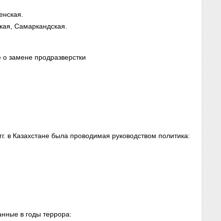
енская.
кая, Самаркандская.
е о замене продразверстки
гг. в Казахстане была проводимая руководством политика:
анные в годы террора: