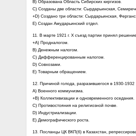
B) Образована Область Сибирских киргизов.
C) Созданы две области: Сырдарьинская, Семиреч
+D) Создано три области: Сырдарьинская, Ферганс
E) Создан Амударьинский отдел.
11. В марте 1921 г. X съезд партии принял решени
+A) Продналогом.
B) Денежным налогом.
C) Дифференцированным налогом.
D) Совхозами.
E) Товарным обращением.
12. Причиной голода, разразившегося в 1930-1932 
A) Военного коммунизма.
+B) Коллективизации и одновременного оседания.
C) Противостояния на религиозной почве.
D) Индустриализации.
E) Демографического роста.
13. Посланцы ЦК ВКП(б) в Казахстан, репрессиров