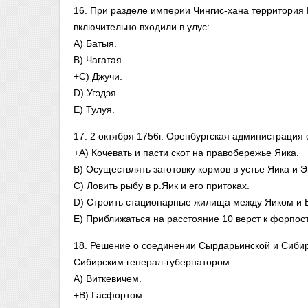
16. При разделе империи Чингис-хана территория 
включительно входили в улус:
A) Батыя.
B) Чагатая.
+C) Джучи.
D) Угэдэя.
E) Тулуя.
17. 2 октября 1756г. Оренбургская администрация
+A) Кочевать и пасти скот на правобережье Яика.
B) Осуществлять заготовку кормов в устье Яика и 
C) Ловить рыбу в р.Яик и его притоках.
D) Строить стационарные жилища между Яиком и 
E) Приближаться на расстояние 10 верст к форпос
18. Решение о соединении Сырдарьинской и Сибирс
Сибирским генерал-губернатором:
A) Виткевичем.
+B) Гасфортом.