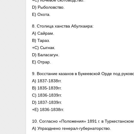
+C) Кочевое скотоводство.
D) Рыболовство.
E) Охота.
8. Столица ханства Абулхаира:
A) Сайрам.
B) Тараз.
+C) Сыгнак.
D) Баласагун.
E) Отрар.
9. Восстание казахов в Букеевской Орде под руко
A) 1837-1838гг.
B) 1835-1839гг.
C) 1836-1839гг.
D) 1837-1839гг.
+E) 1836-1838гг.
10. Согласно «Положения» 1891 г. в Туркестанском
A) Упразднено генерал-губернаторство.