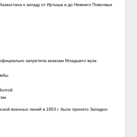
Казахстана к западу от Иртыша и до Нижнего Поволжья
 официально запретила казахам Младшего жуза:
Эмбы.
Волгой.
там.
кой военных линий в 1853 г. было принято Западно-