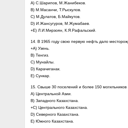
A) С.Шарипов, М.Жанибеков.
B) М.Масанчи, Т.Рыскулов.
C) М.Дулатов, Б.Майкутов.
D) И.Жансугуров, М.Жумабаев.
+E) Л.И.Мирзоян, К.Я.Рафальский.
14. В 1965 году свою первую нефть дало месторо
+A) Узень.
B) Тенгиз.
C) Мунайлы.
D) Карачиганак.
E) Сункар.
15. Свыше 30 поселений и более 150 могильников 
A) Центральной Азии.
B) Западного Казахстана.
+C) Центрального Казахстана.
D) Северного Казахстана.
E) Южного Казахстана.